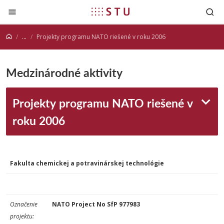
Prejsť na obsah
...
Projekty programu NATO riešené v roku 2006
Medzinárodné aktivity
Projekty programu NATO riešené v
roku 2006
Fakulta chemickej a potravinárskej technológie
Označenie
NATO Project No SfP 977983
projektu: