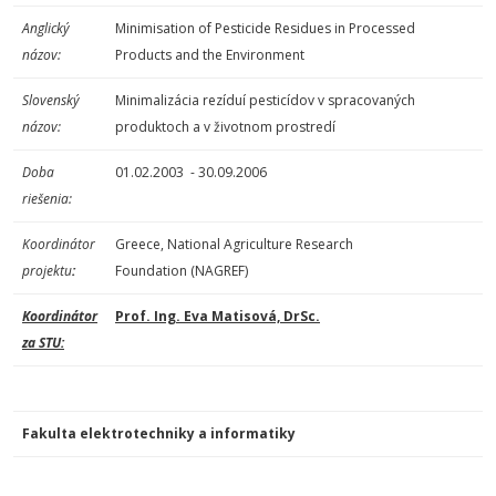
Anglický
Minimisation of Pesticide Residues in Processed
názov:
Products and the Environment
Slovenský
Minimalizácia rezíduí pesticídov v spracovaných
názov:
produktoch a v životnom prostredí
Doba
01.02.2003 - 30.09.2006
riešenia:
Koordinátor
Greece, National Agriculture Research
projektu
:
Foundation (NAGREF)
Koordinátor
Prof. Ing. Eva Matisová, DrSc.
za STU:
Fakulta elektrotechniky a informatiky