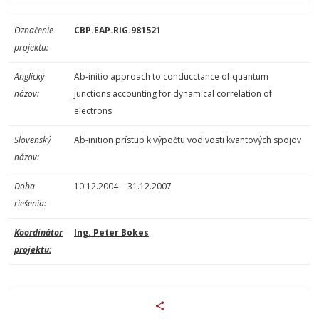
Označenie
CBP.EAP.RIG.981521
projektu:
Anglický
Ab-initio approach to conducctance of quantum
názov:
junctions accounting for dynamical correlation of
electrons
Slovenský
Ab-inition prístup k výpočtu vodivosti kvantových spojov
názov:
Doba
10.12.2004 - 31.12.2007
riešenia:
Koordinátor
Ing. Peter Bokes
projektu: