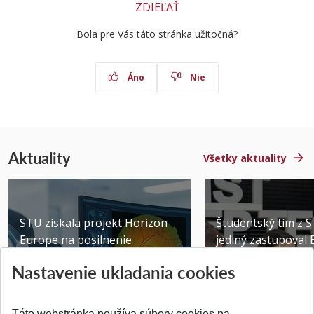
ZDIEĽAŤ
Bola pre Vás táto stránka užitočná?
Áno
Nie
Aktuality
Všetky aktuality
STU získala projekt Horizon
Študentský tím z 
Europe na posilnenie
jediný zastupoval 
výskumu AI v oftalmol...
Južnej Kórei
Nastavenie ukladania cookies
Publikované 31.07.2026
Publikované 27.07.20
Táto webstránka používa súbory cookies na