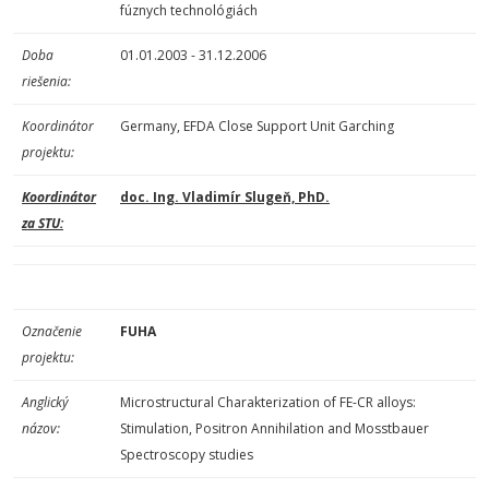
fúznych technológiách
Doba
01.01.2003 - 31.12.2006
riešenia:
Koordinátor
Germany, EFDA Close Support Unit Garching
projektu:
Koordinátor
doc. Ing. Vladimír Slugeň, PhD.
za STU:
Označenie
FUHA
projektu:
Anglický
Microstructural Charakterization of FE-CR alloys:
názov:
Stimulation, Positron Annihilation and Mosstbauer
Spectroscopy studies