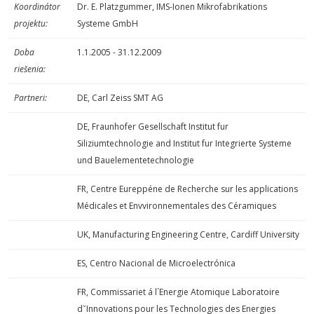
Koordinátor
Dr. E. Platzgummer, IMS-Ionen Mikrofabrikations
projektu:
Systeme GmbH
Doba
1.1.2005 - 31.12.2009
riešenia:
Partneri:
DE, Carl Zeiss SMT AG
DE, Fraunhofer Gesellschaft Institut fur
Siliziumtechnologie and Institut fur Integrierte Systeme
und Bauelementetechnologie
FR, Centre Eureppéne de Recherche sur les applications
Médicales et Envvironnementales des Céramiques
UK, Manufacturing Engineering Centre, Cardiff University
ES, Centro Nacional de Microelectrónica
FR, Commissariet á l´Energie Atomique Laboratoire
dˇInnovations pour les Technologies des Energies