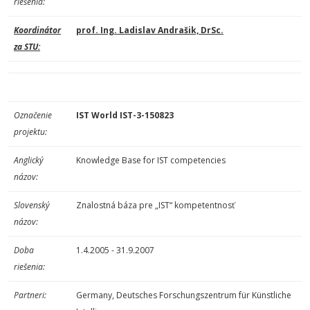
riešenia:
Koordinátor
prof. Ing. Ladislav Andrašik, DrSc.
za STU:
Označenie
IST World IST-3-150823
projektu:
Anglický
Knowledge Base for IST competencies
názov:
Slovenský
Znalostná báza pre „IST“ kompetentnosť
názov:
Doba
1.4.2005 - 31.9.2007
riešenia:
Partneri:
Germany, Deutsches Forschungszentrum für Künstliche