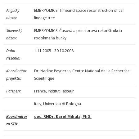
Anglický
EMBRYOMICS: Timeand space reconstruction of cell
názov:
lineage tree
Slovenský
EMBRYOMICS: Časová a priestorová rekonštrukcia
názov:
rodokmeňa bunky
Doba
1.11.2005 - 30.10.2008
riešenia:
Koordinátor
Dr. Nadine Peyrieras, Centre National de La Recherche
projektu:
Scientifique
Partneri:
France, Institut Pasteur
Italy, Universita di Bologna
Koordinátor
doc. RNDr. Karol Mikula, PhD.
za STU: