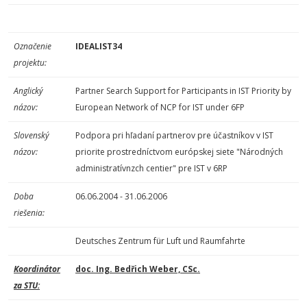
Označenie
IDEALIST34
projektu:
Anglický
Partner Search Support for Participants in IST Priority by
názov:
European Network of NCP for IST under 6FP
Slovenský
Podpora pri hľadaní partnerov pre účastníkov v IST
názov:
priorite prostredníctvom európskej siete "Národných
administratívnzch centier" pre IST v 6RP
Doba
06.06.2004 - 31.06.2006
riešenia:
Deutsches Zentrum für Luft und Raumfahrte
Koordinátor
doc. Ing. Bedřich Weber, CSc.
za STU: