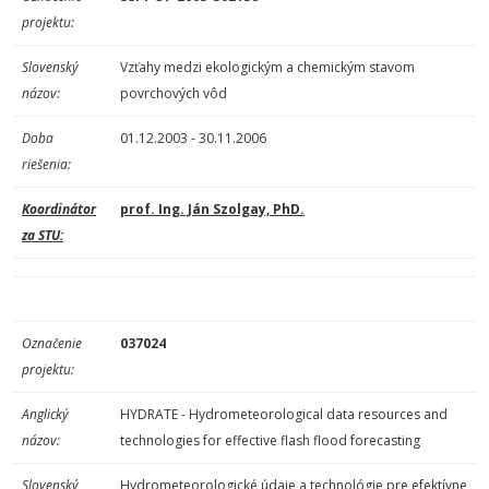
projektu:
Slovenský
Vzťahy medzi ekologickým a chemickým stavom
názov:
povrchových vôd
Doba
01.12.2003 - 30.11.2006
riešenia:
Koordinátor
prof. Ing. Ján Szolgay, PhD.
za STU:
Označenie
037024
projektu:
Anglický
HYDRATE - Hydrometeorological data resources and
názov:
technologies for effective flash flood forecasting
Slovenský
Hydrometeorologické údaje a technológie pre efektívne