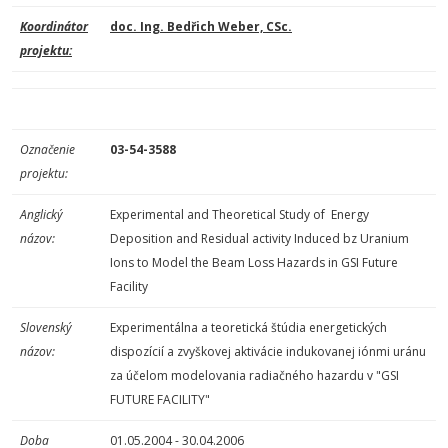
Koordinátor
doc. Ing. Bedřich Weber, CSc.
projektu:
Označenie
03-54-3588
projektu:
Anglický
Experimental and Theoretical Study of Energy
názov:
Deposition and Residual activity Induced bz Uranium
Ions to Model the Beam Loss Hazards in GSI Future
Facility
Slovenský
Experimentálna a teoretická štúdia energetických
názov:
dispozícií a zvyškovej aktivácie indukovanej iónmi uránu
za účelom modelovania radiačného hazardu v "GSI
FUTURE FACILITY"
Doba
01.05.2004 - 30.04.2006