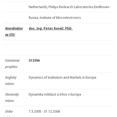
Netherlands, Philips Redearch Laboratories Eindhoven
Russia, Institute of Microelectronics
Koordinátor
doc. Ing. Peter Kováč, PhD.
za STU:
Označenie
513396
projektu:
Anglický
Dynamics of Institution and Markets in Europe
názov:
Slovenský
Dynamika inštitúcií a trhov v Európe
názov:
Doba
7.3.2005 - 31.12.2006