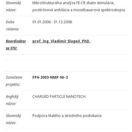
Slovenský
Mikroštrukturálna analýza FE-CR zliatin stimulácie,
názov:
pozitrónová anihilácia a mosstbauerová spektroskopia
Doba
01.01.2006 - 31.12.2008
riešenia:
Koordinátor
prof. Ing. Vladimír Slugeň, PhD.
za STU:
Označenie
FP6-2003-NMP-NI-3
projektu:
Anglický
CHARGED PARTICLE NANOTECH
názov:
Slovenský
Podpora Malého a stredného podnikania
názov: