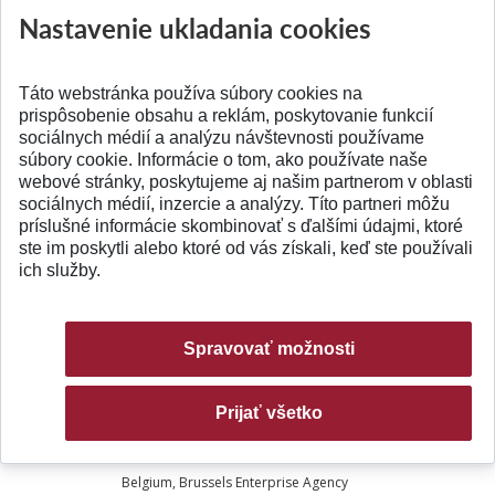
Nastavenie ukladania cookies
Anglický
EPISTEP - Engaging SMEs with IST related European
názov:
Technology Platforms
Táto webstránka používa súbory cookies na
Slovenský
EPISTEP - Zapájanie malých a stredných podnikov do
prispôsobenie obsahu a reklám, poskytovanie funkcií
názov:
Európskych technických platforiem súvisiacich s IST
sociálnych médií a analýzu návštevnosti používame
prioritou
súbory cookie. Informácie o tom, ako používate naše
webové stránky, poskytujeme aj našim partnerom v oblasti
Doba
15.9.2005 - 14.1.2008
sociálnych médií, inzercie a analýzy. Títo partneri môžu
príslušné informácie skombinovať s ďalšími údajmi, ktoré
riešenia:
ste im poskytli alebo ktoré od vás získali, keď ste používali
ich služby.
Koordinátor
Dr. Caroline Gray-Stephens, TIL, Glasgow
projektu:
Partneri:
United Kingdom, Targeting Innovation Ltd
Spravovať možnosti
Italy, European Business Associates
Prijať všetko
France, ALMA Consulting Group
Belgium, Brussels Enterprise Agency