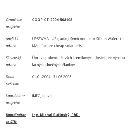
Označenie
COOP-CT-2004-508108
projektu:
Anglický
UPSSWMA - UPgrading Semiconductor Silicon Wafers to
názov:
MAnufacture cheap solar cells
Slovenský
Úprava polovodičových kremíkových dosiek pre výrobu
názov:
lacných slnečných článkov
Doba
01.01.2004 - 31.06.2006
riešenia:
Koordinátor
IMEC, Leuven
projektu:
Koordinátor
Ing. Michal Ružinský, PhD.
za STU: