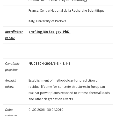
France, Centre National de la Recherche Scientifique
Italy, Univerzity of Padova
Koordinátor
prof.Ing Ján Szolgay, PhD.
za STU:
Označenie
NUCTECH-2005/6-3.4.3.1-1
projektu:
Anglický
Establishment of methodology for prediction of
názov:
residual lifetime for concrete structures in European
nuclear power plants exposed to intense thermal loads
and other degradation effects
Doba
01.02.2006 - 30.04.2010
riešenia: