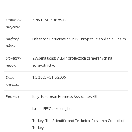
Označenie
EPIST IST-3-015920
projektu:
Anglický
Enhanced Participation in IST Project Related to e-Health
názov:
Slovenský
Zvýšená účasť v „IST“ projektoch zameraných na
názov:
zdravotníctvo
Doba
1.3.2005 - 31.8.2006
riešenia:
Partneri:
Italy, European Business Associates SRL
Israel, EFPConsulting Ltd
Turkey, The Scientific and Technical Research Council of
Turkey