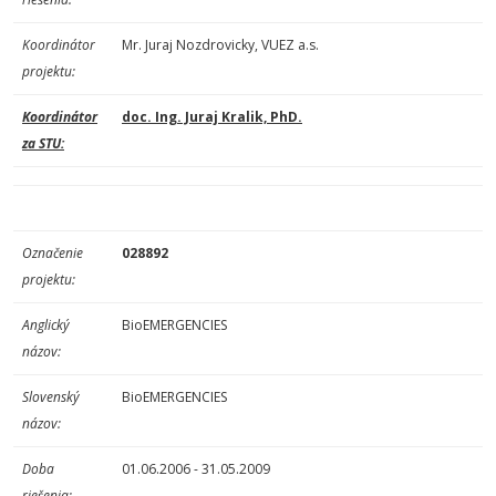
Koordinátor
Mr. Juraj Nozdrovicky, VUEZ a.s.
projektu:
Koordinátor
doc. Ing. Juraj Kralik, PhD.
za STU:
Označenie
028892
projektu:
Anglický
BioEMERGENCIES
názov:
Slovenský
BioEMERGENCIES
názov:
Doba
01.06.2006 - 31.05.2009
riešenia: