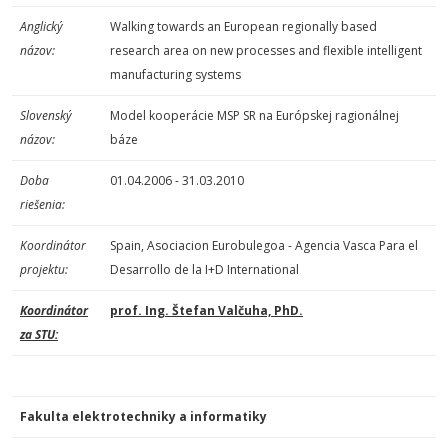
Anglický
Walking towards an European regionally based
názov:
research area on new processes and flexible intelligent
manufacturing systems
Slovenský
Model kooperácie MSP SR na Európskej ragionálnej
názov:
báze
Doba
01.04.2006 - 31.03.2010
riešenia:
Koordinátor
Spain, Asociacion Eurobulegoa - Agencia Vasca Para el
projektu:
Desarrollo de la I+D International
Koordinátor
prof. Ing. Štefan Valčuha, PhD.
za STU:
Fakulta elektrotechniky a informatiky