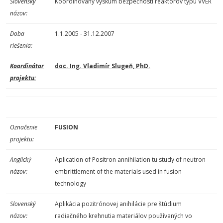
Slovenský
Koordinovaný výskum bezpečnosti reaktorov typu VVER
názov:
Doba
1.1.2005 - 31.12.2007
riešenia:
Koordinátor
doc. Ing. Vladimír Slugeň, PhD.
projektu:
Označenie
FUSION
projektu:
Anglický
Aplication of Positron annihilation tu study of neutron
názov:
embrittlement of the materials used in fusion
technology
Slovenský
Aplikácia pozitrónovej anihilácie pre štúdium
názov:
radiačného krehnutia materiálov používaných vo