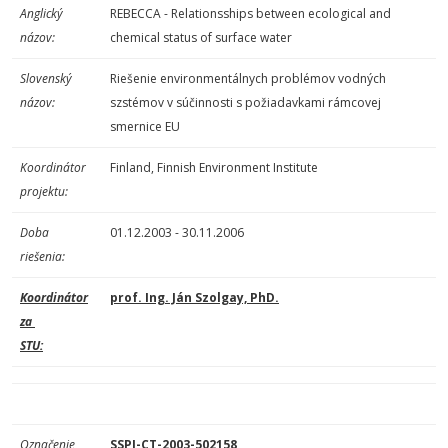
Anglický
REBECCA - Relationsships between ecological and
názov:
chemical status of surface water
Slovenský
Riešenie environmentálnych problémov vodných
názov:
szstémov v súčinnosti s požiadavkami rámcovej
smernice EU
Koordinátor
Finland, Finnish Environment Institute
projektu:
Doba
01.12.2003 - 30.11.2006
riešenia:
Koordinátor
prof. Ing. Ján Szolgay, PhD.
za
STU:
Označenie
SSPI-CT-2003-502158