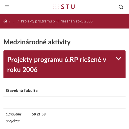
Prejsť na obsah
...
Projekty programu 6.RP riešené v roku 2006
Medzinárodné aktivity
Projekty programu 6.RP riešené v
roku 2006
Stavebná fakulta
Označenie
50 21 58
projektu: