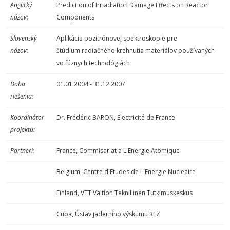
Anglický
Prediction of Irriadiation Damage Effects on Reactor
názov:
Components
Slovenský
Aplikácia pozitrónovej spektroskopie pre
názov:
štúdium radiačného krehnutia materiálov používaných
vo fúznych technológiách
Doba
01.01.2004 - 31.12.2007
riešenia:
Koordinátor
Dr. Frédéric BARON, Electricité de France
projektu:
Partneri:
France, Commisariat a L´Energie Atomique
Belgium, Centre d´Etudes de L´Energie Nucleaire
Finland, VTT Valtion Teknillinen Tutkimuskeskus
Cuba, Ústav jaderního výskumu REZ