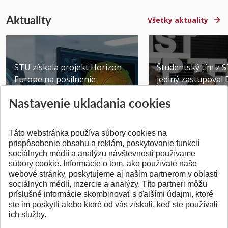
Aktuality
Všetky aktuality
STU získala projekt Horizon
Študentský tím z 
Europe na posilnenie
jediný zastupoval 
výskumu AI v oftalmol...
Južnej Kórei
Nastavenie ukladania cookies
Publikované 31.07.2026
Publikované 27.07.20
Táto webstránka používa súbory cookies na
prispôsobenie obsahu a reklám, poskytovanie funkcií
sociálnych médií a analýzu návštevnosti používame
súbory cookie. Informácie o tom, ako používate naše
webové stránky, poskytujeme aj našim partnerom v oblasti
SPÄŤ NA VRCH
sociálnych médií, inzercie a analýzy. Títo partneri môžu
príslušné informácie skombinovať s ďalšími údajmi, ktoré
ste im poskytli alebo ktoré od vás získali, keď ste používali
ich služby.