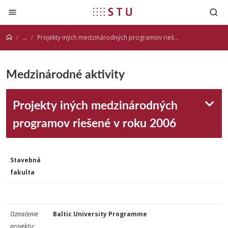
Prejsť na obsah
...
Projekty iných medzinárodných programov riešené v roku 2006
Medzinárodné aktivity
Projekty iných medzinárodných
programov riešené v roku 2006
Stavebná
fakulta
Označenie
Baltic University Programme
projektu: