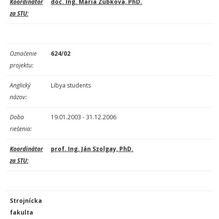
Koordinátor
doc. Ing. Mária Zúbková, PhD.
za STU:
Označenie
624/02
projektu:
Anglický
Libya students
názov:
Doba
19.01.2003 - 31.12.2006
riešenia:
Koordinátor
prof. Ing. Ján Szolgay, PhD.
za STU:
Strojnícka
fakulta