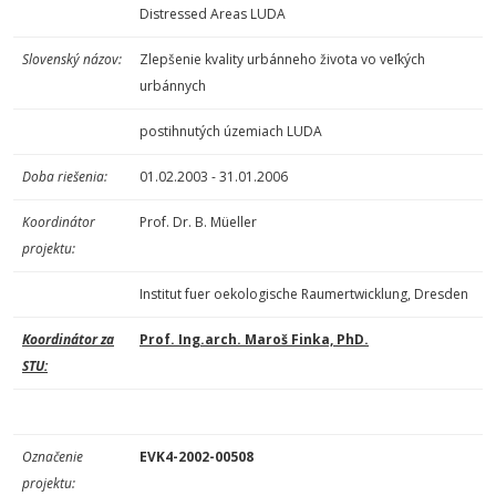
Distressed Areas LUDA
Slovenský názov:
Zlepšenie kvality urbánneho života vo veľkých
urbánnych
postihnutých územiach LUDA
Doba riešenia:
01.02.2003 - 31.01.2006
Koordinátor
Prof. Dr. B. Müeller
projektu:
Institut fuer oekologische Raumertwicklung, Dresden
Koordinátor za
Prof. Ing.arch. Maroš Finka, PhD.
STU:
Označenie
EVK4-2002-00508
projektu: