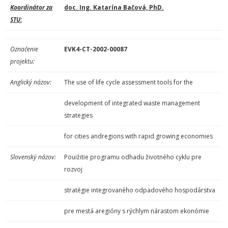
Koordinátor za
doc. Ing. Katarína Bačová, PhD.
STU:
Označenie
EVK4-CT-2002-00087
projektu:
Anglický názov:
The use of life cycle assessment tools for the
development of integrated waste management
strategies
for cities andregions with rapid growing economies
Slovenský názov:
Pouižitie programu odhadu životného cyklu pre
rozvoj
stratégie integrovaného odpadového hospodárstva
pre mestá aregióny s rýchlym nárastom ekonómie