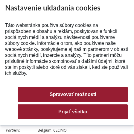
Nastavenie ukladania cookies
Spain , Instituto Superior Tecnico
Koordinátor za
doc. Ing. Ľubomír Šooš, PhD.
STU:
Táto webstránka používa súbory cookies na
prispôsobenie obsahu a reklám, poskytovanie funkcií
sociálnych médií a analýzu návštevnosti používame
Označenie
GIRT - CT -2001/05032
súbory cookie. Informácie o tom, ako používate naše
webové stránky, poskytujeme aj našim partnerom v oblasti
projektu:
sociálnych médií, inzercie a analýzy. Títo partneri môžu
príslušné informácie skombinovať s ďalšími údajmi, ktoré
Anglický názov:
Thematic network in manufacturing technologies
ste im poskytli alebo ktoré od vás získali, keď ste používali
ich služby.
Slovenský názov:
Tématická sieť v oblasti výrobných technológií
Doba riešenia:
15.1.2001 - 31.12.2004
Spravovať možnosti
Koordinátor
CECIMO - European Committee for Co-Operation
projektu:
Prijať všetko
of the Machine Tool Industries, Brussels, Belgium
Partneri:
Belgium, CECIMO