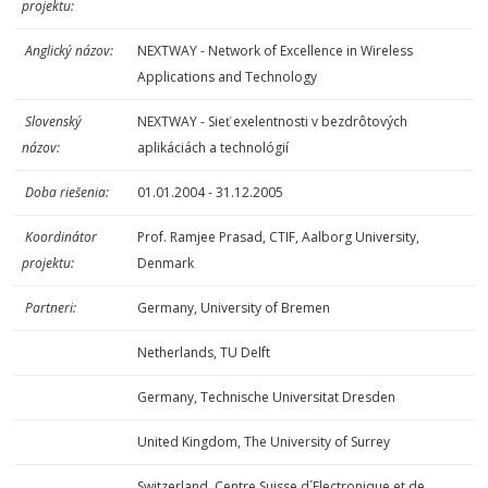
projektu:
Anglický názov:
NEXTWAY - Network of Excellence in Wireless
Applications and Technology
Slovenský
NEXTWAY - Sieť exelentnosti v bezdrôtových
názov:
aplikáciách a technológií
Doba riešenia:
01.01.2004 - 31.12.2005
Koordinátor
Prof. Ramjee Prasad, CTIF, Aalborg University,
projektu:
Denmark
Partneri:
Germany, University of Bremen
Netherlands, TU Delft
Germany, Technische Universitat Dresden
United Kingdom, The University of Surrey
Switzerland, Centre Suisse d´Electronique et de