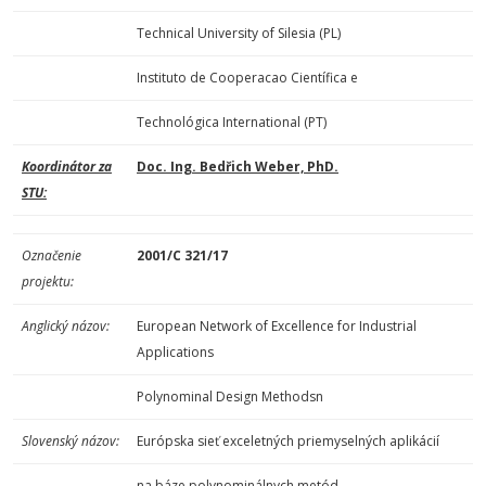
Technical University of Silesia (PL)
Instituto de Cooperacao Científica e
Technológica International (PT)
Koordinátor za
Doc. Ing. Bedřich Weber, PhD
.
STU:
Označenie
2001/C 321/17
projektu:
Anglický názov:
European Network of Excellence for Industrial
Applications
Polynominal Design Methodsn
Slovenský názov:
Európska sieť exceletných priemyselných aplikácií
na báze polynominálnych metód