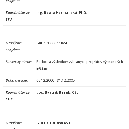
projektu:
Koordinátor za
Ing. Beáta Hermanská, PhD.
STU:
Označenie
GRD1-1999-11024
projektu:
Slovenský názov:
Podpora výsledkov vybraných projektov významných
inštitúcii
Doba riešenia:
06.12.2000 - 31.12.2005
Koordinátor za
doc. Bystrík Bezák, CSc.
STU:
Označenie
G1RT-CT01-05038/1