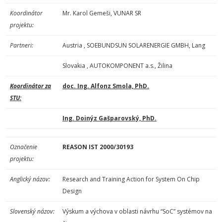
Koordinátor
Mr. Karol Gemeši, VUNAR SR
projektu:
Partneri:
Austria , SOEBUNDSUN SOLARENERGIE GMBH, Lang
Slovakia , AUTOKOMPONENT a.s., Žilina
Koordinátor za
doc. Ing. Alfonz Smola, PhD.
STU:
Ing. Doinýz Gašparovský, PhD.
Označenie
REASON IST 2000/30193
projektu:
Anglický názov:
Research and Training Action for System On Chip
Design
Slovenský názov:
Výskum a výchova v oblasti návrhu “SoC” systémov na