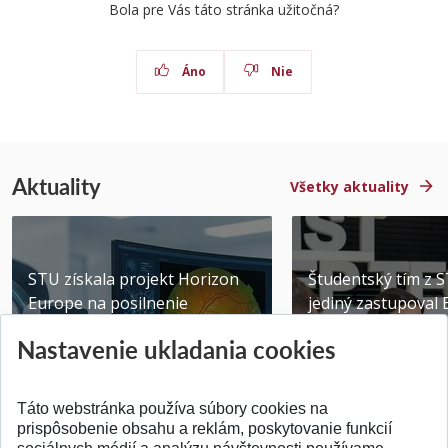
Bola pre Vás táto stránka užitočná?
Áno
Nie
Aktuality
Všetky aktuality
STU získala projekt Horizon
Študentský tím z 
Europe na posilnenie
jediný zastupoval 
výskumu AI v oftalmol...
Južnej Kórei
Nastavenie ukladania cookies
Publikované 31.07.2026
Publikované 27.07.20
Táto webstránka používa súbory cookies na
prispôsobenie obsahu a reklám, poskytovanie funkcií