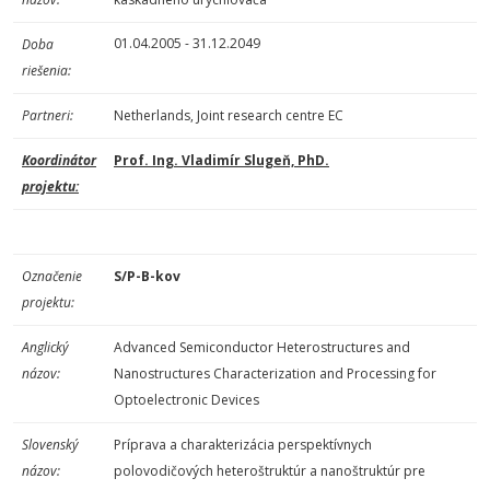
01.04.2005 - 31.12.2049
Doba
riešenia:
Partneri:
Netherlands, Joint research centre EC
Koordinátor
Prof. Ing. Vladimír Slugeň, PhD.
projektu:
Označenie
S/P-B-kov
projektu:
Anglický
Advanced Semiconductor Heterostructures and
názov:
Nanostructures Characterization and Processing for
Optoelectronic Devices
Slovenský
Príprava a charakterizácia perspektívnych
názov:
polovodičových heteroštruktúr a nanoštruktúr pre