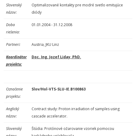
Slovenský
Optimalizované kontakty pre modré svetlo emitujúce
názov:
diódy
Doba
01.01.2004 - 31.12.2008
riešenia:
Partneri:
Austria, JKU Linz
Koordinátor
Doc. Ing. Jozef Liday, PhD.
projektu:
Označenie
Slov/Hol-VTS-SLU-IE.B100863
projektu:
Anglický
Contract study: Proton irradiation of samples using
názov:
cascade accelerator.
Slovenský
Štúdia: Protónové ožarovanie vzoriek pomocou
názov:
kaskádneho urýchľovača