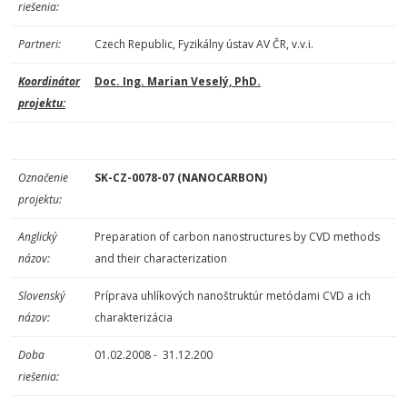
riešenia:
Partneri:
Czech Republic, Fyzikálny ústav AV ČR, v.v.i.
Koordinátor
Doc. Ing. Marian Veselý, PhD.
projektu:
Označenie
SK-CZ-0078-07 (NANOCARBON)
projektu:
Anglický
Preparation of carbon nanostructures by CVD methods
názov:
and their characterization
Slovenský
Príprava uhlíkových nanoštruktúr metódami CVD a ich
názov:
charakterizácia
Doba
01.02.2008 - 31.12.200
riešenia: