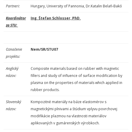
Partneri:
Hungary, University of Pannonia, Dr.Katalin Belafi-Bakó
Koordinátor
Ing. Štefan Schlosser, PhD.
za STU:
Označenie
Nem/SR/STU07
projektu:
Anglický
Composite materials based on rubber with magnetic
názov:
fillers and study of influence of surface modification by
plasma on the properties of materials which applied in
rubber products.
Slovenský
Kompozitné materiály na báze elastomérov s
názov:
magnetickými plnivami a štúdium vplyvu povrchovej
modifikácie plazmou na vlastnosti materiálov
aplikovaných v gumárenských výrobkoch.