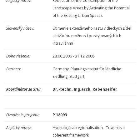
Anglický názov:
Reduction of the Consumption of the
Landscape Areas by Activating the Potential
of the Existing Urban Spaces
Slovenský názov:
Utlmenie extenzívneho rastu vidieckych sídel
aktiváciou možností poskytovaných ich
intravilánmi
Doba riešenia:
28.06.2006 - 31.12.2008
Partneri:
Germany, Planungsinstitut für ländliche
Siedlung, Stuttgart,
Koordinátor za STU:
Dr.-techn. Ing.arch. Rabenseifer
Označenie projektu:
P 18993
Anglický názov:
Hydrological regionalisation - Towards a
coherent framework