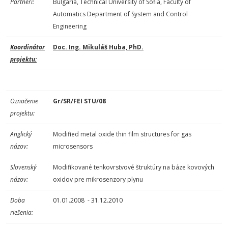
Partneri:
Bulgaria, Technical University of Sofia, Faculty of
Automatics Department of System and Control
Engineering
Koordinátor
Doc. Ing. Mikuláš Huba, PhD.
projektu:
Označenie
Gr/SR/FEI STU/08
projektu:
Anglický
Modified metal oxide thin film structures for gas
názov:
microsensors
Slovenský
Modifikované tenkovrstvové štruktúry na báze kovových
názov:
oxidov pre mikrosenzory plynu
Doba
01.01.2008 - 31.12.2010
riešenia: