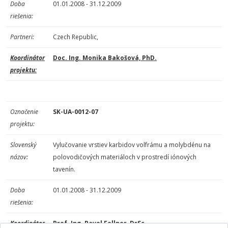
Doba
01.01.2008 - 31.12.2009
riešenia:
Partneri:
Czech Republic,
Koordinátor
Doc. Ing. Monika Bakošová, PhD.
projektu:
Označenie
SK-UA-0012-07
projektu:
Slovenský
Vylučovanie vrstiev karbidov volfrámu a molybdénu na
názov:
polovodičových materiáloch v prostredí iónových
tavenín.
Doba
01.01.2008 - 31.12.2009
riešenia:
Koordinátor
Prof. Ing. Pavel Fellner, DrSc.