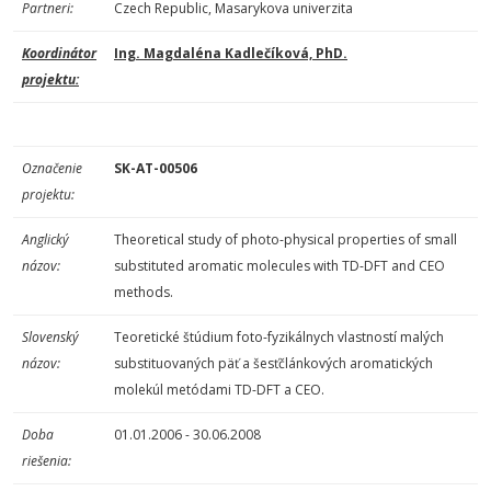
Partneri:
Czech Republic, Masarykova univerzita
Koordinátor
Ing. Magdaléna Kadlečíková, PhD.
projektu:
Označenie
SK-AT-00506
projektu:
Anglický
Theoretical study of photo-physical properties of small
názov:
substituted aromatic molecules with TD-DFT and CEO
methods.
Slovenský
Teoretické štúdium foto-fyzikálnych vlastností malých
názov:
substituovaných päť a šesťčlánkových aromatických
molekúl metódami TD-DFT a CEO.
Doba
01.01.2006 - 30.06.2008
riešenia: