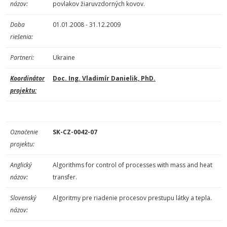
názov:
povlakov žiaruvzdorných kovov.
Doba
01.01.2008 - 31.12.2009
riešenia:
Partneri:
Ukraine
Koordinátor
Doc. Ing. Vladimír Danielik, PhD.
projektu:
Označenie
SK-CZ-0042-07
projektu:
Anglický
Algorithms for control of processes with mass and heat
názov:
transfer.
Slovenský
Algoritmy pre riadenie procesov prestupu látky a tepla.
názov: