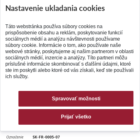
projektu:
Nastavenie ukladania cookies
Táto webstránka používa súbory cookies na
Označenie
SK-FR-0001-07
prispôsobenie obsahu a reklám, poskytovanie funkcií
projektu:
sociálnych médií a analýzu návštevnosti používame
súbory cookie. Informácie o tom, ako používate naše
Slovenský
Elektrónový transport v dopovaných konjugovaných
webové stránky, poskytujeme aj našim partnerom v oblasti
sociálnych médií, inzercie a analýzy. Títo partneri môžu
názov:
systémoch. Teória a experiment.
príslušné informácie skombinovať s ďalšími údajmi, ktoré
ste im poskytli alebo ktoré od vás získali, keď ste používali
Doba
01.01.2008 - 31.12.2009
ich služby.
riešenia:
Partneri:
France
Spravovať možnosti
Koordinátor
Doc. Ing. Pavol Fedorko, PhD.
projektu:
Prijať všetko
Označenie
SK-FR-0005-07