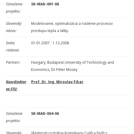
Označenie
SK-MAD-001-06
projektu:
Slovenský
Modelovanie, optimalizácia a riadenie procesov
názov:
prestupu tepla a látky.
Doba
01.01.2007 - 1.12.2008
riešenia:
Partneri:
Hungary, Budapest University of Technology and
Economics, Dr.Péter Mizsey
Koordinátor
Prof. Dr. Ing. Miroslav Fikar
za STU:
Označenie
SK-MAD-004-06
projektu:
Slovenský
Vlastnosti roztokov komplexov Cu(II) a Fe(II) s