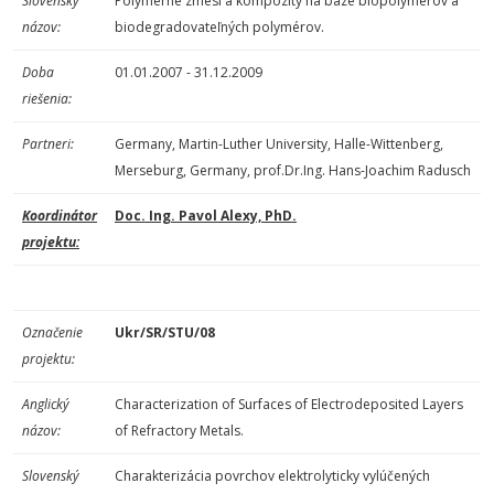
Slovenský
Polymérne zmesi a kompozity na báze biopolymérov a
názov:
biodegradovateľných polymérov.
Doba
01.01.2007 - 31.12.2009
riešenia:
Partneri:
Germany, Martin-Luther University, Halle-Wittenberg,
Merseburg, Germany, prof.Dr.Ing. Hans-Joachim Radusch
Koordinátor
Doc. Ing. Pavol Alexy, PhD.
projektu:
Označenie
Ukr/SR/STU/08
projektu:
Anglický
Characterization of Surfaces of Electrodeposited Layers
názov:
of Refractory Metals.
Slovenský
Charakterizácia povrchov elektrolyticky vylúčených