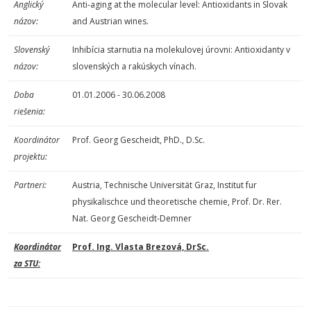
Anglický
Anti-aging at the molecular level: Antioxidants in Slovak
názov:
and Austrian wines.
Slovenský
Inhibícia starnutia na molekulovej úrovni: Antioxidanty v
názov:
slovenských a rakúskych vínach.
Doba
01.01.2006 - 30.06.2008
riešenia:
Koordinátor
Prof. Georg Gescheidt, PhD., D.Sc.
projektu:
Partneri:
Austria, Technische Universität Graz, Institut fur
physikalischce und theoretische chemie, Prof. Dr. Rer.
Nat. Georg Gescheidt-Demner
Koordinátor
Prof. Ing. Vlasta Brezová, DrSc.
za STU: