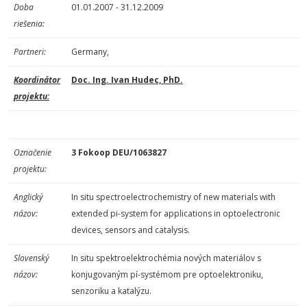
Doba
01.01.2007 - 31.12.2009
riešenia:
Partneri:
Germany,
Koordinátor
Doc. Ing. Ivan Hudec, PhD.
projektu:
Označenie
3 Fokoop DEU/1063827
projektu:
Anglický
In situ spectroelectrochemistry of new materials with
názov:
extended pi-system for applications in optoelectronic
devices, sensors and catalysis.
Slovenský
In situ spektroelektrochémia nových materiálov s
názov:
konjugovaným pí-systémom pre optoelektroniku,
senzoriku a katalýzu.