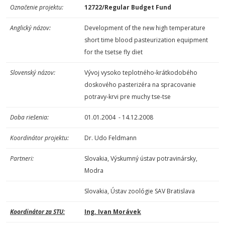
Označenie projektu:
12722/Regular Budget Fund
Anglický názov:
Development of the new high temperature
short time blood pasteurization equipment
for the tsetse fly diet
Slovenský názov:
Vývoj vysoko teplotného-krátkodobého
doskového pasterizéra na spracovanie
potravy-krvi pre muchy tse-tse
Doba riešenia:
01.01.2004 - 14.12.2008
Koordinátor projektu:
Dr. Udo Feldmann
Partneri:
Slovakia, Výskumný ústav potravinársky,
Modra
Slovakia, Ústav zoológie SAV Bratislava
Koordinátor za STU:
Ing. Ivan Morávek