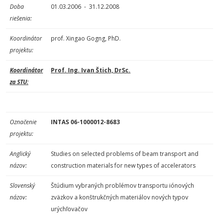
Doba
01.03.2006 - 31.12.2008
riešenia:
Koordinátor
prof. Xingao Gogng, PhD.
projektu:
Koordinátor
Prof. Ing. Ivan Štich, DrSc.
za STU:
Označenie
INTAS 06-1000012-8683
projektu:
Anglický
Studies on selected problems of beam transport and
názov:
construction materials for new types of accelerators
Slovenský
Štúdium vybraných problémov transportu iónových
názov:
zväzkov a konštrukčných materiálov nových typov
urýchľovačov