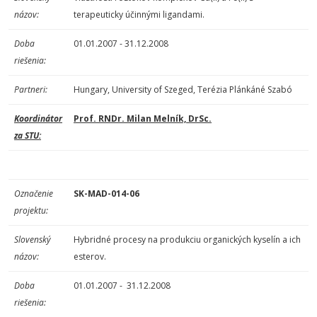
názov:
terapeuticky účinnými ligandami.
Doba
01.01.2007 - 31.12.2008
riešenia:
Partneri:
Hungary, University of Szeged, Terézia Plánkáné Szabó
Koordinátor
Prof. RNDr. Milan Melník, DrSc.
za STU:
Označenie
SK-MAD-014-06
projektu:
Slovenský
Hybridné procesy na produkciu organických kyselín a ich
názov:
esterov.
Doba
01.01.2007 - 31.12.2008
riešenia: