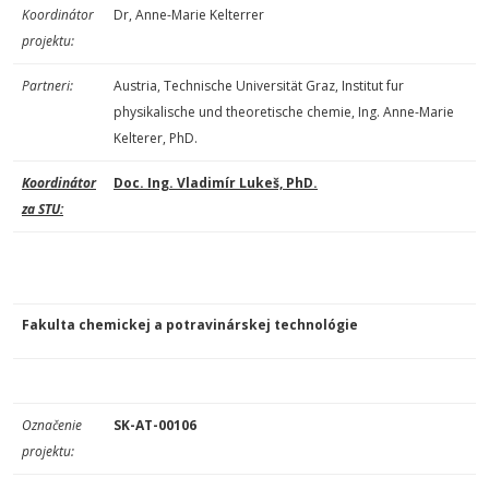
Koordinátor
Dr, Anne-Marie Kelterrer
projektu:
Partneri:
Austria, Technische Universität Graz, Institut fur
physikalische und theoretische chemie, Ing. Anne-Marie
Kelterer, PhD.
Koordinátor
Doc. Ing. Vladimír Lukeš, PhD.
za STU:
Fakulta chemickej a potravinárskej technológie
Označenie
SK-AT-00106
projektu: