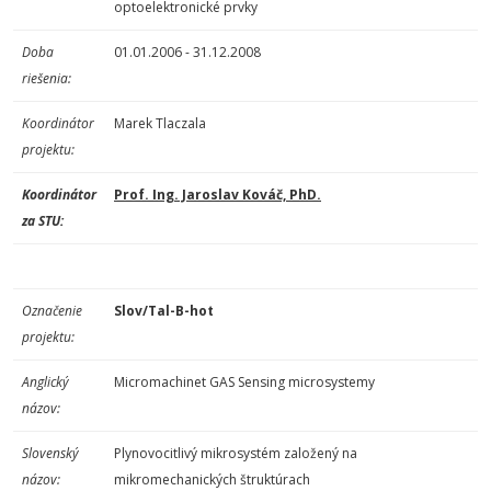
optoelektronické prvky
Doba
01.01.2006 - 31.12.2008
riešenia:
Koordinátor
Marek Tlaczala
projektu:
Koordinátor
Prof. Ing. Jaroslav Kováč, PhD.
za STU:
Označenie
Slov/Tal-B-hot
projektu:
Anglický
Micromachinet GAS Sensing microsystemy
názov:
Slovenský
Plynovocitlivý mikrosystém založený na
názov:
mikromechanických štruktúrach