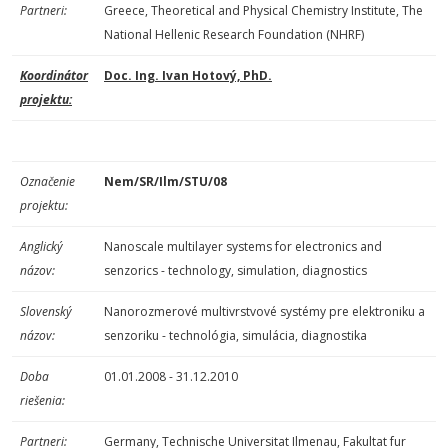
Partneri:
Greece, Theoretical and Physical Chemistry Institute, The
National Hellenic Research Foundation (NHRF)
Koordinátor
Doc. Ing. Ivan Hotový, PhD.
projektu:
Označenie
Nem/SR/Ilm/STU/08
projektu:
Anglický
Nanoscale multilayer systems for electronics and
názov:
senzorics - technology, simulation, diagnostics
Slovenský
Nanorozmerové multivrstvové systémy pre elektroniku a
názov:
senzoriku - technológia, simulácia, diagnostika
Doba
01.01.2008 - 31.12.2010
riešenia:
Partneri:
Germany, Technische Universitat Ilmenau, Fakultat fur