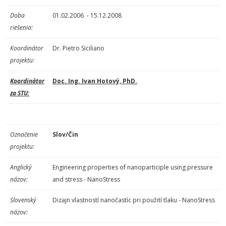
Doba
01.02.2006 - 15.12.2008
riešenia:
Koordinátor
Dr. Pietro Siciliano
projektu:
Koordinátor
Doc. Ing. Ivan Hotový, PhD.
za STU:
Označenie
Slov/Čin
projektu:
Anglický
Engineering properties of nanoparticiple using pressure
názov:
and stress - NanoStress
Slovenský
Dizajn vlastností nanočastíc pri použití tlaku - NanoStress
názov: