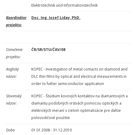
Elektrotechnik und Informationstechnik
Koordinátor
Doc. Ing. Jozef Liday, PhD.
projektu:
Označenie
ČR/SR/STU/ČAV/08
projektu:
Anglický
KOPEC - Investigation of metal contacts on diamond and
názov:
DLC thin films by optical and electrical measurements in
order to futher semiconductor application
Slovenský
KOPEC - Štúdium kovových kontaktov na diamantových a
názov:
diamantu podobných vrstvách pomocou optických a
elektrických meraní s cieľom optimalizácie pre ďalšie
polovodičové použitie
Doba
01.01.2008 - 31.12.2010