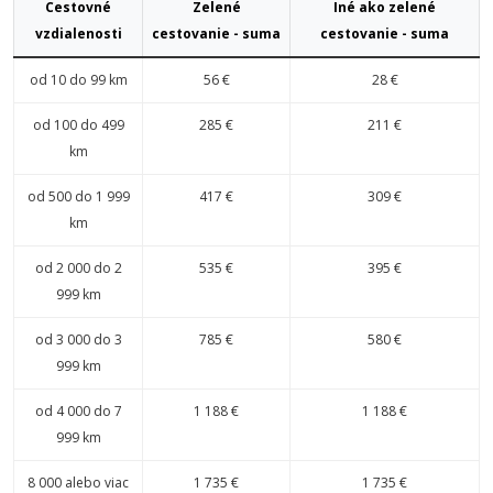
Cestovné
Zelené
Iné ako zelené
vzdialenosti
cestovanie - suma
cestovanie - suma
od 10 do 99 km
56 €
28 €
od 100 do 499
285 €
211 €
km
od 500 do 1 999
417 €
309 €
km
od 2 000 do 2
535 €
395 €
999 km
od 3 000 do 3
785 €
580 €
999 km
od 4 000 do 7
1 188 €
1 188 €
999 km
8 000 alebo viac
1 735 €
1 735 €