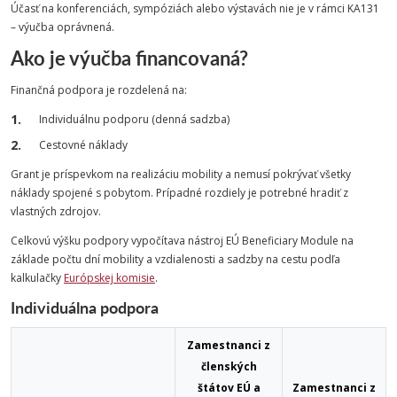
Účasť na konferenciách, sympóziách alebo výstavách nie je v rámci KA131
– výučba oprávnená.
Ako je výučba financovaná?
Finančná podpora je rozdelená na:
Individuálnu podporu (denná sadzba)
Cestovné náklady
Grant je príspevkom na realizáciu mobility a nemusí pokrývať všetky
náklady spojené s pobytom. Prípadné rozdiely je potrebné hradiť z
vlastných zdrojov.
Celkovú výšku podpory vypočítava nástroj EÚ Beneficiary Module na
základe počtu dní mobility a vzdialenosti a sadzby na cestu podľa
kalkulačky
Európskej komisie
.
Individuálna podpora
Zamestnanci z
členských
štátov EÚ a
Zamestnanci z