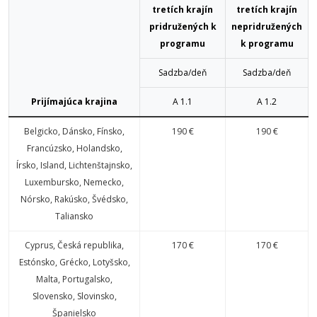
tretích krajín
tretích krajín
pridružených k
nepridružených
programu
k programu
Sadzba/deň
Sadzba/deň
Prijímajúca krajina
A 1.1
A 1.2
Belgicko, Dánsko, Fínsko,
190 €
190 €
Francúzsko, Holandsko,
Írsko, Island, Lichtenštajnsko,
Luxembursko, Nemecko,
Nórsko, Rakúsko, Švédsko,
Taliansko
Cyprus, Česká republika,
170 €
170 €
Estónsko, Grécko, Lotyšsko,
Malta, Portugalsko,
Slovensko, Slovinsko,
Španielsko