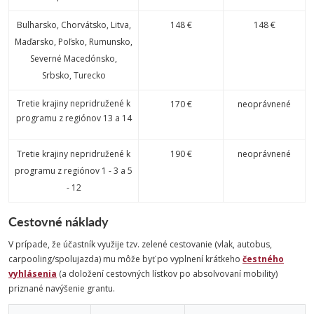
Bulharsko, Chorvátsko, Litva,
148 €
148 €
Maďarsko, Poľsko, Rumunsko,
Severné Macedónsko,
Srbsko, Turecko
Tretie krajiny nepridružené k
170 €
neoprávnené
programu z regiónov 13 a 14
Tretie krajiny nepridružené k
190 €
neoprávnené
programu z regiónov 1 - 3 a 5
- 12
Cestovné náklady
V prípade, že účastník využije tzv. zelené cestovanie (vlak, autobus,
carpooling/spolujazda) mu môže byť po vyplnení krátkeho
čestného
vyhlásenia
(a doložení cestovných lístkov po absolvovaní mobility)
priznané navýšenie grantu.