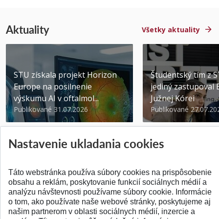
Aktuality
Všetky aktuality
STU získala projekt Horizon
Študentský tím z 
Europe na posilnenie
jediný zastupoval 
výskumu AI v oftalmol...
Južnej Kórei
Publikované 31.07.2026
Publikované 27.07.20
Nastavenie ukladania cookies
Táto webstránka používa súbory cookies na prispôsobenie
obsahu a reklám, poskytovanie funkcií sociálnych médií a
SPÄŤ NA VRCH
analýzu návštevnosti používame súbory cookie. Informácie
o tom, ako používate naše webové stránky, poskytujeme aj
našim partnerom v oblasti sociálnych médií, inzercie a