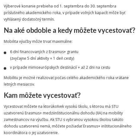
Výberové konanie prebieha od 1. septembra do 30. septembra
príslušného akademického roka, v prípade voľných kapacít môže byť
vyhlásený dodatočný termín.
Na aké obdobie a kedy môžete vycestovať?
Mobilita výučby môže trvať maximálne:
6 dní financovaných z Erasmus+ grantu
(zvyčajne 5 dní aktivity + 1 deň cesty)
v prípade mimoeurópskych destinácií + až 2 dni na cestu
Mobilitu je možné realizovať počas celého akademického roka vrátane
letných mesiacov.
Kam môžete vycestovať?
Vycestovať môžete na ktorúkoľvek vysokú školu, s ktorou má STU
uzatvorenú Erasmus+ medziinštitucionálnu dohodu (IIA) na mobility
zamestnancov na výučbu. Ak STU s vybranou vysokou školou takúto
dohodu uzatvorenú nemá, môžete požiadať Erasmus+ inštitucionálneho
koordinátora o jej uzatvorenie.