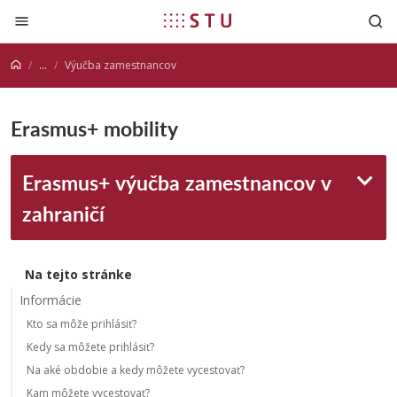
Prejsť na obsah
...
Výučba zamestnancov
Erasmus+ mobility
Erasmus+ výučba zamestnancov v
zahraničí
Na tejto stránke
Informácie
Kto sa môže prihlásiť?
Kedy sa môžete prihlásiť?
Na aké obdobie a kedy môžete vycestovať?
Kam môžete vycestovať?