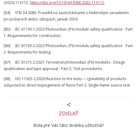
(2023) 113112.
https://doi.org/10.1016/J.RSER.2022.113112
.
[84] STN 34 3085: Pravidlá na zaobchádzanie s elektrickým zariadením
pri požiaroch alebo zátopách, január 2016.
[85] IEC 61730-1:2023 Photovoltaic (PV) module safety qualification - Part
1: Requirements for construction.
[86] IEC 61730-2:2023 Photovoltaic (PV) module safety qualification - Part
2: Requirements for testing.
[87] IEC 61215-2:2021 Terrestrial photovoltaic (PV) modules - Design
qualification and type approval - Part 2: Test procedures.
[88] ISO 11925-2:2020 Reaction to fire tests — Ignitability of products
subjected to direct impingement of flame Part 2: Single-flame source test.
ZDIEĽAŤ
Bola pre Vás táto stránka užitočná?