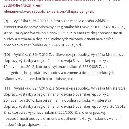
88d8-04fe47362ff7_en?
Filename=slovak_republic_sk_version.Pdf&prefLang=sk
.
[9] Vyhláška č. 35/2020 Z. z. ktorou sa mení a dopĺňa vyhláška
Ministerstva dopravy, výstavby a regionálneho rozvoja SR č. 364/2012 Z. z.,
ktorou sa vykonáva zákon č. 555/2005 Z. z. o energetickej hospodárnosti
budov a o zmene a doplnení niektorých zákonov v znení neskorších
predpisov v znení vyhlášky. č.324/2016 Z. z., n.d.
[10] Vyhláška č. 364/2012 Z. z. Slovenskej republiky, Vyhláška Ministerstva
dopravy, výstavby a regionálneho rozvoja Slovenskej republiky z
12.novembra 2012, ktorou sa vykonáva zákon č. 555/2005 Z. z. o
energetickej hospodárnosti budov a o zmene a doplnení niektorých
zákonov v znení neskorších predpisov., n.d.
[11] Vyhláška č. 324/2016 Z. z. Slovenskej republiky, Vyhláška Ministerstva
dopravy, výstavby a regionálneho rozvoja Slovenskej republiky z
30.novembra 2016, ktorou sa mení a dopĺňa vyhláška Ministerstva
dopravy, výstavby a regionálneho rozvoja Slovenskej republiky č. 364/2012
Z. z., ktorou sa vykonáva zákon č. 555/2005 Z. z. o energetickej
hospodárnosti budov a o zmene a doplnení niektorých zákonov v znení
neskorších predpisov., n.d.