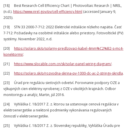
[18] Best Research-Cell Efficiency Chart | Photovoltaic Research | NREL,
(n.d.).
https://www.nrel.gov/pv/cell-efficiency.html
(accessed January 9,
2025).
[19] STN 33 2000-7-712: 2022 Elektrické inštalácie nízkeho napätia. Časť
7-712: Požiadavky na osobitné inštalácie alebo priestory. Fotovoltické (PV)
systémy. November 2022, n.d.
[20]
https://solaro.sk/p/solarny-predlzovaci-kabel-4mm%C2%B2-s-mc4-
konektormi/
.
[21]
https://www.slocable.com.cn/sk/solar-panel-wiring-diagram/
.
[22]
https://solaro.sk/p/rozvodna-skrina-pv-1000-dc-ac-2-stringy-skridla
.
[23] Úrad pre reguláciu sieťových odvetví. Porovnanie podpory OZE a
výkupných cien elektriny vyrobenej z OZE v okolitých krajinách. Odbor
monitoringu a analýz, Martin, júl 2016.
[24] Vyhláška č. 18/2017 Z. z. ktorou sa ustanovuje cenová regulácia v
elektroenergetike a niektoré podmienky vykonávania regulovaných
činností v elektroenergetike.
[25] Vyhláška č. 18/2017 Z. z. Slovenskej republiky, Vyhláška Úradu pre