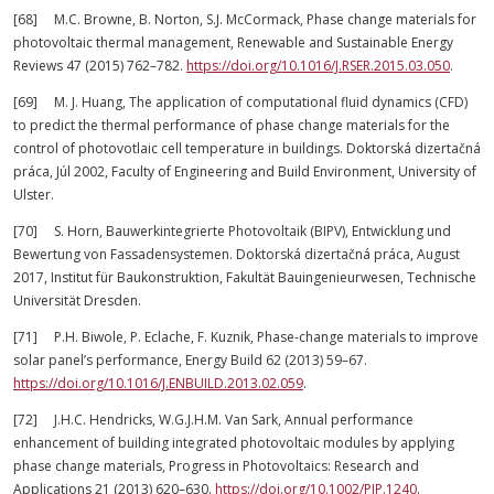
[68] M.C. Browne, B. Norton, S.J. McCormack, Phase change materials for
photovoltaic thermal management, Renewable and Sustainable Energy
Reviews 47 (2015) 762–782.
https://doi.org/10.1016/J.RSER.2015.03.050
.
[69] M. J. Huang, The application of computational fluid dynamics (CFD)
to predict the thermal performance of phase change materials for the
control of photovotlaic cell temperature in buildings. Doktorská dizertačná
práca, Júl 2002, Faculty of Engineering and Build Environment, University of
Ulster.
[70] S. Horn, Bauwerkintegrierte Photovoltaik (BIPV), Entwicklung und
Bewertung von Fassadensystemen. Doktorská dizertačná práca, August
2017, Institut für Baukonstruktion, Fakultät Bauingenieurwesen, Technische
Universität Dresden.
[71] P.H. Biwole, P. Eclache, F. Kuznik, Phase-change materials to improve
solar panel’s performance, Energy Build 62 (2013) 59–67.
https://doi.org/10.1016/J.ENBUILD.2013.02.059
.
[72] J.H.C. Hendricks, W.G.J.H.M. Van Sark, Annual performance
enhancement of building integrated photovoltaic modules by applying
phase change materials, Progress in Photovoltaics: Research and
Applications 21 (2013) 620–630.
https://doi.org/10.1002/PIP.1240
.