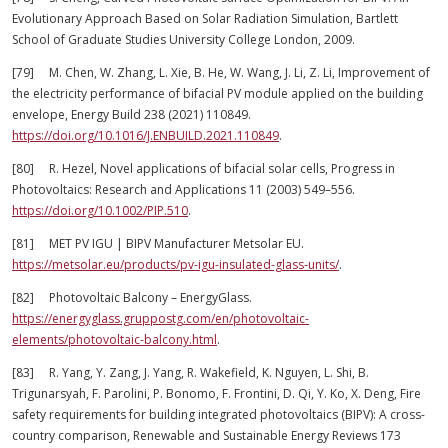
Evolutionary Approach Based on Solar Radiation Simulation, Bartlett
School of Graduate Studies University College London, 2009.
[79] M. Chen, W. Zhang, L. Xie, B. He, W. Wang, J. Li, Z. Li, Improvement of
the electricity performance of bifacial PV module applied on the building
envelope, Energy Build 238 (2021) 110849.
https://doi.org/10.1016/J.ENBUILD.2021.110849
.
[80] R. Hezel, Novel applications of bifacial solar cells, Progress in
Photovoltaics: Research and Applications 11 (2003) 549–556.
https://doi.org/10.1002/PIP.510
.
[81] MET PV IGU | BIPV Manufacturer Metsolar EU.
https://metsolar.eu/products/pv-igu-insulated-glass-units/
.
[82] Photovoltaic Balcony – EnergyGlass.
https://energyglass.gruppostg.com/en/photovoltaic-
elements/photovoltaic-balcony.html
.
[83] R. Yang, Y. Zang, J. Yang, R. Wakefield, K. Nguyen, L. Shi, B.
Trigunarsyah, F. Parolini, P. Bonomo, F. Frontini, D. Qi, Y. Ko, X. Deng, Fire
safety requirements for building integrated photovoltaics (BIPV): A cross-
country comparison, Renewable and Sustainable Energy Reviews 173