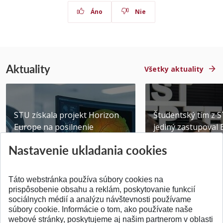
Áno
Nie
Aktuality
Všetky aktuality
STU získala projekt Horizon
Študentský tím z 
Europe na posilnenie
jediný zastupoval 
výskumu AI v oftalmol...
Južnej Kórei
Nastavenie ukladania cookies
Publikované 31.07.2026
Publikované 27.07.20
Táto webstránka používa súbory cookies na
prispôsobenie obsahu a reklám, poskytovanie funkcií
sociálnych médií a analýzu návštevnosti používame
súbory cookie. Informácie o tom, ako používate naše
webové stránky, poskytujeme aj našim partnerom v oblasti