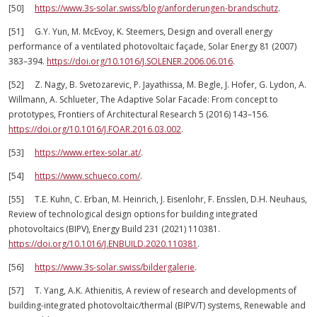
[50]
https://www.3s-solar.swiss/blog/anforderungen-brandschutz
.
[51] G.Y. Yun, M. McEvoy, K. Steemers, Design and overall energy
performance of a ventilated photovoltaic façade, Solar Energy 81 (2007)
383–394.
https://doi.org/10.1016/J.SOLENER.2006.06.016
.
[52] Z. Nagy, B. Svetozarevic, P. Jayathissa, M. Begle, J. Hofer, G. Lydon, A.
Willmann, A. Schlueter, The Adaptive Solar Facade: From concept to
prototypes, Frontiers of Architectural Research 5 (2016) 143–156.
https://doi.org/10.1016/J.FOAR.2016.03.002
.
[53]
https://www.ertex-solar.at/
.
[54]
https://www.schueco.com/
.
[55] T.E. Kuhn, C. Erban, M. Heinrich, J. Eisenlohr, F. Ensslen, D.H. Neuhaus,
Review of technological design options for building integrated
photovoltaics (BIPV), Energy Build 231 (2021) 110381.
https://doi.org/10.1016/J.ENBUILD.2020.110381
.
[56]
https://www.3s-solar.swiss/bildergalerie
.
[57] T. Yang, A.K. Athienitis, A review of research and developments of
building-integrated photovoltaic/thermal (BIPV/T) systems, Renewable and