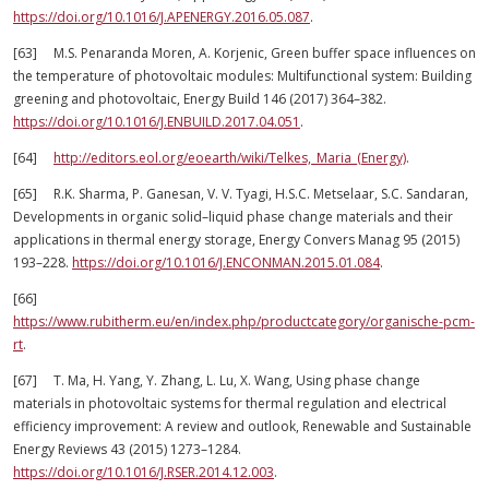
https://doi.org/10.1016/J.APENERGY.2016.05.087
.
[63] M.S. Penaranda Moren, A. Korjenic, Green buffer space influences on
the temperature of photovoltaic modules: Multifunctional system: Building
greening and photovoltaic, Energy Build 146 (2017) 364–382.
https://doi.org/10.1016/J.ENBUILD.2017.04.051
.
[64]
http://editors.eol.org/eoearth/wiki/Telkes,_Maria_(Energy)
.
[65] R.K. Sharma, P. Ganesan, V. V. Tyagi, H.S.C. Metselaar, S.C. Sandaran,
Developments in organic solid–liquid phase change materials and their
applications in thermal energy storage, Energy Convers Manag 95 (2015)
193–228.
https://doi.org/10.1016/J.ENCONMAN.2015.01.084
.
[66]
https://www.rubitherm.eu/en/index.php/productcategory/organische-pcm-
rt
.
[67] T. Ma, H. Yang, Y. Zhang, L. Lu, X. Wang, Using phase change
materials in photovoltaic systems for thermal regulation and electrical
efficiency improvement: A review and outlook, Renewable and Sustainable
Energy Reviews 43 (2015) 1273–1284.
https://doi.org/10.1016/J.RSER.2014.12.003
.