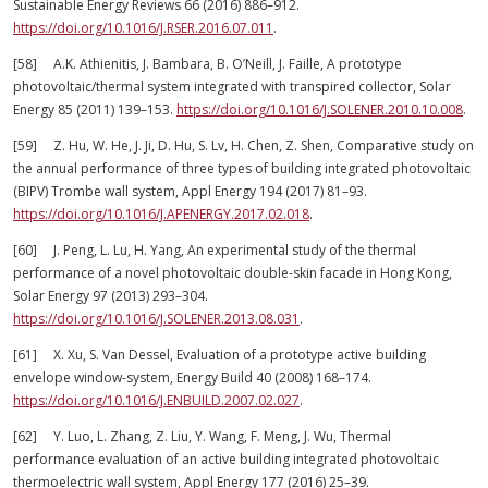
Sustainable Energy Reviews 66 (2016) 886–912.
https://doi.org/10.1016/J.RSER.2016.07.011
.
[58] A.K. Athienitis, J. Bambara, B. O’Neill, J. Faille, A prototype
photovoltaic/thermal system integrated with transpired collector, Solar
Energy 85 (2011) 139–153.
https://doi.org/10.1016/J.SOLENER.2010.10.008
.
[59] Z. Hu, W. He, J. Ji, D. Hu, S. Lv, H. Chen, Z. Shen, Comparative study on
the annual performance of three types of building integrated photovoltaic
(BIPV) Trombe wall system, Appl Energy 194 (2017) 81–93.
https://doi.org/10.1016/J.APENERGY.2017.02.018
.
[60] J. Peng, L. Lu, H. Yang, An experimental study of the thermal
performance of a novel photovoltaic double-skin facade in Hong Kong,
Solar Energy 97 (2013) 293–304.
https://doi.org/10.1016/J.SOLENER.2013.08.031
.
[61] X. Xu, S. Van Dessel, Evaluation of a prototype active building
envelope window-system, Energy Build 40 (2008) 168–174.
https://doi.org/10.1016/J.ENBUILD.2007.02.027
.
[62] Y. Luo, L. Zhang, Z. Liu, Y. Wang, F. Meng, J. Wu, Thermal
performance evaluation of an active building integrated photovoltaic
thermoelectric wall system, Appl Energy 177 (2016) 25–39.