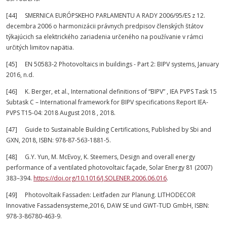
[44] SMERNICA EURÓPSKEHO PARLAMENTU A RADY 2006/95/ES z 12.
decembra 2006 o harmonizácii právnych predpisov členských štátov
týkajúcich sa elektrického zariadenia určeného na používanie v rámci
určitých limitov napätia.
[45] EN 50583-2 Photovoltaics in buildings - Part 2: BIPV systems, January
2016, n.d.
[46] K. Berger, et al., International definitions of “BIPV” , IEA PVPS Task 15
Subtask C – International framework for BIPV specifications Report IEA-
PVPS T15-04: 2018 August 2018 , 2018.
[47] Guide to Sustainable Building Certifications, Published by Sbi and
GXN, 2018, ISBN: 978-87-563-1881-5.
[48] G.Y. Yun, M. McEvoy, K. Steemers, Design and overall energy
performance of a ventilated photovoltaic façade, Solar Energy 81 (2007)
383–394.
https://doi.org/10.1016/J.SOLENER.2006.06.016
.
[49] Photovoltaik Fassaden: Leitfaden zur Planung. LITHODECOR
Innovative Fassadensysteme,2016, DAW SE und GWT-TUD GmbH, ISBN:
978-3-86780-463-9.