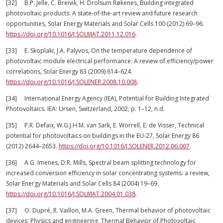
[32] B.P. Jelle, C. Breivik, H. Drolsum Røkenes, Building integrated
photovoltaic products: A state-of-the-art review and future research
opportunities, Solar Energy Materials and Solar Cells 100 (2012) 69–96.
https://doi.org/10.1016/J.SOLMAT.2011.12.016
.
[33] E. Skoplaki, J.A. Palyvos, On the temperature dependence of
photovoltaic module electrical performance: A review of efficiency/power
correlations, Solar Energy 83 (2009) 614–624.
https://doi.org/10.1016/J.SOLENER.2008.10.008
.
[34] International Energy Agency (IEA), Potential for Building Integrated
Photovoltaics. IEA: Ursen, Switzerland, 2002; p. 1–12, n.d.
[35] P.R. Defaix, W.G.J.H.M. van Sark, E. Worrell, E. de Visser, Technical
potential for photovoltaics on buildings in the EU-27, Solar Energy 86
(2012) 2644–2653.
https://doi.org/10.1016/J.SOLENER.2012.06.007
.
[36] A.G. Imenes, D.R. Mills, Spectral beam splitting technology for
increased conversion efficiency in solar concentrating systems: a review,
Solar Energy Materials and Solar Cells 84 (2004) 19–69.
https://doi.org/10.1016/J.SOLMAT.2004.01.038
.
[37] O. Dupré, R. Vaillon, M.A. Green, Thermal behavior of photovoltaic
devices: Physics and engineering, Thermal Behavior of Photovoltaic