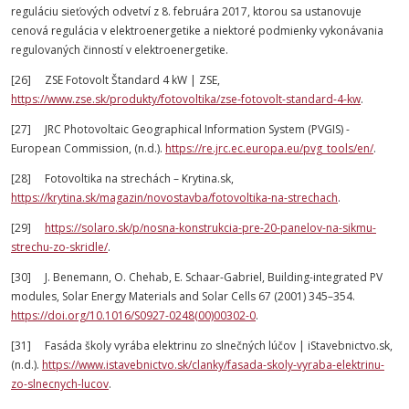
reguláciu sieťových odvetví z 8. februára 2017, ktorou sa ustanovuje
cenová regulácia v elektroenergetike a niektoré podmienky vykonávania
regulovaných činností v elektroenergetike.
[26] ZSE Fotovolt Štandard 4 kW | ZSE,
https://www.zse.sk/produkty/fotovoltika/zse-fotovolt-standard-4-kw
.
[27] JRC Photovoltaic Geographical Information System (PVGIS) -
European Commission, (n.d.).
https://re.jrc.ec.europa.eu/pvg_tools/en/
.
[28] Fotovoltika na strechách – Krytina.sk,
https://krytina.sk/magazin/novostavba/fotovoltika-na-strechach
.
[29]
https://solaro.sk/p/nosna-konstrukcia-pre-20-panelov-na-sikmu-
strechu-zo-skridle/
.
[30] J. Benemann, O. Chehab, E. Schaar-Gabriel, Building-integrated PV
modules, Solar Energy Materials and Solar Cells 67 (2001) 345–354.
https://doi.org/10.1016/S0927-0248(00)00302-0
.
[31] Fasáda školy vyrába elektrinu zo slnečných lúčov | iStavebnictvo.sk,
(n.d.).
https://www.istavebnictvo.sk/clanky/fasada-skoly-vyraba-elektrinu-
zo-slnecnych-lucov
.