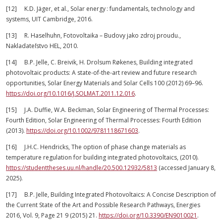
[12] K.D. Jäger, et al., Solar energy : fundamentals, technology and
systems, UIT Cambridge, 2016.
[13] R. Haselhuhn, Fotovoltaika – Budovy jako zdroj proudu.,
Nakladateľstvo HEL, 2010.
[14] B.P. Jelle, C. Breivik, H. Drolsum Røkenes, Building integrated
photovoltaic products: A state-of-the-art review and future research
opportunities, Solar Energy Materials and Solar Cells 100 (2012) 69–96.
https://doi.org/10.1016/J.SOLMAT.2011.12.016
.
[15] J.A. Duffie, W.A. Beckman, Solar Engineering of Thermal Processes:
Fourth Edition, Solar Engineering of Thermal Processes: Fourth Edition
(2013).
https://doi.org/10.1002/9781118671603
.
[16] J.H.C. Hendricks, The option of phase change materials as
temperature regulation for building integrated photovoltaics, (2010).
https://studenttheses.uu.nl/handle/20.500.12932/5813
(accessed January 8,
2025).
[17] B.P. Jelle, Building Integrated Photovoltaics: A Concise Description of
the Current State of the Art and Possible Research Pathways, Energies
2016, Vol. 9, Page 21 9 (2015) 21.
https://doi.org/10.3390/EN9010021
.