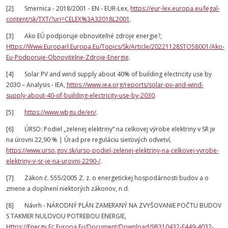
[2] Smernica - 2018/2001 - EN - EUR-Lex,
https://eur-lex.europa.eu/legal-
content/sk/TXT/?uri=CELEX%3A32018L2001
.
[3] Ako EÚ podporuje obnoviteľné zdroje energie?,
Https://Www.Europarl.Europa.Eu/Topics/Sk/Article/20221128STO58001/Ako-
Eu-Podporuje-Obnovitelne-Zdroje-Energie
.
[4] Solar PV and wind supply about 40% of building electricity use by
2030 – Analysis - IEA,
https://www.iea.org/reports/solar-pv-and-wind-
supply-about-40-of-building-electricity-use-by-2030
.
[5]
https://www.wbgu.de/en/
.
[6] ÚRSO: Podiel „zelenej elektriny“ na celkovej výrobe elektriny v SR je
na úrovni 22,90 % | Úrad pre reguláciu sieťových odvetví,
https://www.urso.gov.sk/urso-podiel-zelenej-elektriny-na-celkovej-vyrobe-
elektriny-v-sr-je-na-urovni-2290-/
.
[7] Zákon č. 555/2005 Z. z. o energetickej hospodárnosti budov a o
zmene a doplnení niektorých zákonov, n.d.
[8] Návrh - NÁRODNÝ PLÁN ZAMERANÝ NA ZVYŠOVANIE POČTU BUDOV
S TAKMER NULOVOU POTREBOU ENERGIE,
Https://Energy.Ec.Europa.Eu/Document/Download/98310432-F449-4032-