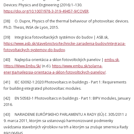
Devices: Physics and Engineering (2016) 1–130.
https://doi.org/10.1007/978-3-319-49457-9/COVER
.
[38] O. Dupre, Physics of the thermal behaviour of photovoltaic devices.
Ph.D. Thesis, INSA de Lyon, 2015.
[39] Integrácia fotovoltaických systémov do budov | ASB.sk,
https://www.asb.sk/stavebnictvo/technicke-zariadenia-budov/integracia-
fotovoltaickych-systemov-do-budov
.
[40] Najlepšia orientácia a sklon fotovoltických panelov |
embu.sk
,
Https://Www.Embu.Sk/
(n.d.).
https://www.embu.sk/solarna-
energia/najlepsia-orientacia-a-sklon-fotovoltickych-panelov/
.
[41] IEC 63092-1:2020 Photovoltaics in buildings - Part 1: Requirements
for building-integrated photovoltaic modules.
[42] EN 50583-1 Photovoltaics in buildings - Part 1: BIPV modules, January
2016.
[43] NARIADENIE EURÓPSKEHO PARLAMENTU A RADY (EÚ) č. 305/2011 z
9. marca 2011, ktorým sa ustanovujú harmonizované podmienky
uvádzania stavebných výrobkov na trh a ktorým sa zrušuje smernica Rady
89/106/EHS.