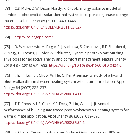
[73] C.S. Malvi, D.W. Dixon-Hardy, R. Crook, Energy balance model of
combined photovoltaic solar-thermal system incorporating phase change
material, Solar Energy 85 (2011) 1440–1446.
https://doi.org/10.1016/J.SOLENER.2011.03.027
.
[74]
https://solargaps.com/
.
[75] B. Svetozarevic, M. Begle, P. Jayathissa, S. Caranovic, R.F. Shepherd,
Z. Nagy, I. Hischier, J. Hofer, A. Schlueter, Dynamic photovoltaic building
envelopes for adaptive energy and comfort management, Nature Energy
2019 4:8 4 (2019) 671–682.
https://doi.org/10.1038/s41560-019-0424-0
.
[76] J. Ji, J.P. Lu, T.T. Chow, W. He, G. Pei, A sensitivity study of a hybrid
photovoltaic/thermal water-heating system with natural circulation, Appl
Energy 84 (2007) 222–237.
https://doi.org/10.1016/J.APENERGY.2006.04.009
.
[77] T.T. Chow, A.L.S. Chan, K.F. Fong, Z. Lin, W. He, J. Ji, Annual
performance of building-integrated photovoltaic/water-heating system for
warm climate application, Appl Energy 86 (2009) 689–696.
https://doi.org/10.1016/J.APENERGY.2008.09.014
.
[78] S. Cheng, Curved Photovoltaic Surface Optimization for BIPV: An