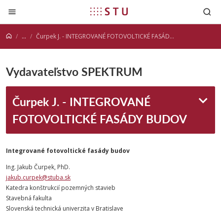
Prejsť na obsah
...
Čurpek J. - INTEGROVANÉ FOTOVOLTICKÉ FASÁDY BUDOV
Vydavateľstvo SPEKTRUM
Čurpek J. - INTEGROVANÉ
FOTOVOLTICKÉ FASÁDY BUDOV
Integrované fotovoltické fasády budov
Ing. Jakub Čurpek, PhD.
jakub.curpek@stuba.sk
Katedra konštrukcií pozemných stavieb
Stavebná fakulta
Slovenská technická univerzita v Bratislave