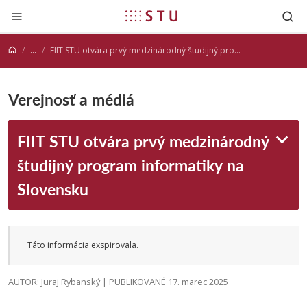
Prejsť na obsah
...
FIIT STU otvára prvý medzinárodný študijný program informatiky na Slovensku
Verejnosť a médiá
FIIT STU otvára prvý medzinárodný
študijný program informatiky na
Slovensku
Táto informácia exspirovala.
AUTOR: Juraj Rybanský | PUBLIKOVANÉ 17. marec 2025