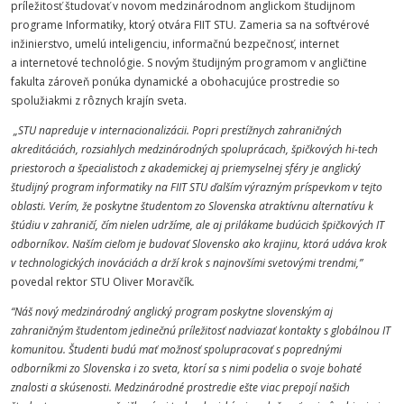
príležitosť študovať v novom medzinárodnom anglickom študijnom
programe Informatiky, ktorý otvára FIIT STU. Zameria sa na softvérové
inžinierstvo, umelú inteligenciu, informačnú bezpečnosť, internet
a internetové technológie. S novým študijným programom v angličtine
fakulta zároveň ponúka dynamické a obohacujúce prostredie so
spolužiakmi z rôznych krajín sveta.
„STU napreduje v internacionalizácii. Popri prestížnych zahraničných
akreditáciách, rozsiahlych medzinárodných spoluprácach, špičkových hi-tech
priestoroch a špecialistoch z akademickej aj priemyselnej sféry je anglický
študijný program informatiky na FIIT STU ďalším výrazným príspevkom v tejto
oblasti. Verím, že poskytne študentom zo Slovenska atraktívnu alternatívu k
štúdiu v zahraničí, čím nielen udržíme, ale aj prilákame budúcich špičkových IT
odborníkov. Naším cieľom je budovať Slovensko ako krajinu, ktorá udáva krok
v technologických inováciách a drží krok s najnovšími svetovými trendmi,”
povedal rektor STU Oliver Moravčík
.
“Náš nový medzinárodný anglický program poskytne slovenským aj
zahraničným študentom jedinečnú príležitosť nadviazať kontakty s globálnou IT
komunitou. Študenti budú mať možnosť spolupracovať s poprednými
odborníkmi zo Slovenska i zo sveta, ktorí sa s nimi podelia o svoje bohaté
znalosti a skúsenosti. Medzinárodné prostredie ešte viac prepojí našich