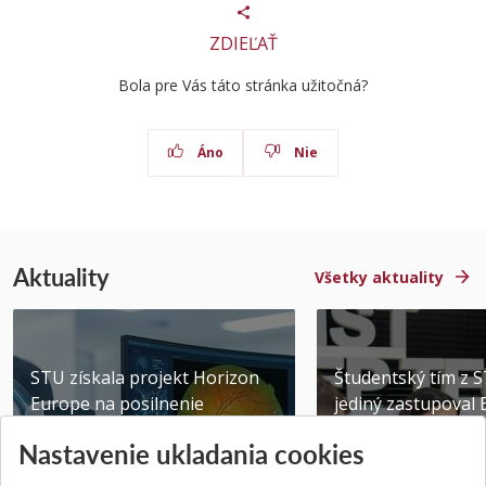
ZDIEĽAŤ
Bola pre Vás táto stránka užitočná?
Áno
Nie
Aktuality
Všetky aktuality
STU získala projekt Horizon
Študentský tím z 
Europe na posilnenie
jediný zastupoval 
výskumu AI v oftalmol...
Južnej Kórei
Nastavenie ukladania cookies
Publikované 31.07.2026
Publikované 27.07.20