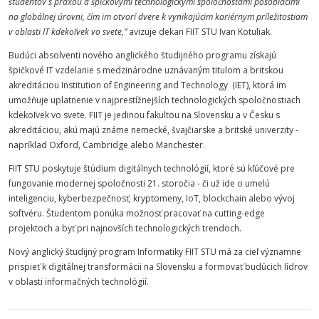
študentov s praxou a špičkovými technologickými spoločnosťami pôsobiacimi
na globálnej úrovni, čím im otvorí dvere k vynikajúcim kariérnym príležitostiam
v oblasti IT kdekoľvek vo svete,”
avizuje dekan FIIT STU Ivan Kotuliak.
Budúci absolventi nového anglického študijného programu získajú
špičkové IT vzdelanie s medzinárodne uznávaným titulom a britskou
akreditáciou Institution of Engineering and Technology (IET), ktorá im
umožňuje uplatnenie v najprestížnejších technologických spoločnostiach
kdekoľvek vo svete. FIIT je jedinou fakultou na Slovensku a v Česku s
akreditáciou, akú majú známe nemecké, švajčiarske a britské univerzity -
napríklad Oxford, Cambridge alebo Manchester.
FIIT STU poskytuje štúdium digitálnych technológií, ktoré sú kľúčové pre
fungovanie modernej spoločnosti 21. storočia - či už ide o umelú
inteligenciu, kyberbezpečnosť, kryptomeny, IoT, blockchain alebo vývoj
softvéru. Študentom ponúka možnosť pracovať na cutting-edge
projektoch a byť pri najnovších technologických trendoch.
Nový anglický študijný program Informatiky FIIT STU má za cieľ významne
prispieť k digitálnej transformácii na Slovensku a formovať budúcich lídrov
v oblasti informačných technológií.