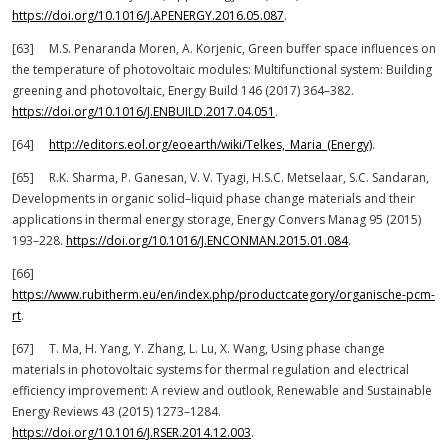
https://doi.org/10.1016/J.APENERGY.2016.05.087
.
[63] M.S. Penaranda Moren, A. Korjenic, Green buffer space influences on
the temperature of photovoltaic modules: Multifunctional system: Building
greening and photovoltaic, Energy Build 146 (2017) 364–382.
https://doi.org/10.1016/J.ENBUILD.2017.04.051
.
[64]
http://editors.eol.org/eoearth/wiki/Telkes,_Maria_(Energy)
.
[65] R.K. Sharma, P. Ganesan, V. V. Tyagi, H.S.C. Metselaar, S.C. Sandaran,
Developments in organic solid–liquid phase change materials and their
applications in thermal energy storage, Energy Convers Manag 95 (2015)
193–228.
https://doi.org/10.1016/J.ENCONMAN.2015.01.084
.
[66]
https://www.rubitherm.eu/en/index.php/productcategory/organische-pcm-
rt
.
[67] T. Ma, H. Yang, Y. Zhang, L. Lu, X. Wang, Using phase change
materials in photovoltaic systems for thermal regulation and electrical
efficiency improvement: A review and outlook, Renewable and Sustainable
Energy Reviews 43 (2015) 1273–1284.
https://doi.org/10.1016/J.RSER.2014.12.003
.