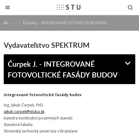
Prejsť na obsah
...
Čurpek J. - INTEGROVANÉ FOTOVOLTICKÉ FASÁDY BUDOV
Vydavateľstvo SPEKTRUM
Čurpek J. - INTEGROVANÉ
FOTOVOLTICKÉ FASÁDY BUDOV
Integrované fotovoltické fasády budov
Ing. Jakub Čurpek, PhD.
jakub.curpek@stuba.sk
Katedra konštrukcií pozemných stavieb
Stavebná fakulta
Slovenská technická univerzita v Bratislave