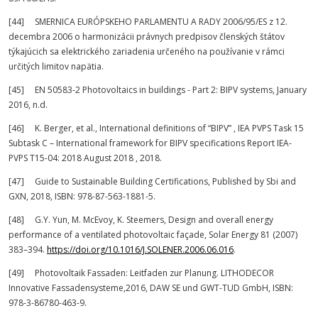
[44] SMERNICA EURÓPSKEHO PARLAMENTU A RADY 2006/95/ES z 12.
decembra 2006 o harmonizácii právnych predpisov členských štátov
týkajúcich sa elektrického zariadenia určeného na používanie v rámci
určitých limitov napätia.
[45] EN 50583-2 Photovoltaics in buildings - Part 2: BIPV systems, January
2016, n.d.
[46] K. Berger, et al., International definitions of “BIPV” , IEA PVPS Task 15
Subtask C – International framework for BIPV specifications Report IEA-
PVPS T15-04: 2018 August 2018 , 2018.
[47] Guide to Sustainable Building Certifications, Published by Sbi and
GXN, 2018, ISBN: 978-87-563-1881-5.
[48] G.Y. Yun, M. McEvoy, K. Steemers, Design and overall energy
performance of a ventilated photovoltaic façade, Solar Energy 81 (2007)
383–394.
https://doi.org/10.1016/J.SOLENER.2006.06.016
.
[49] Photovoltaik Fassaden: Leitfaden zur Planung. LITHODECOR
Innovative Fassadensysteme,2016, DAW SE und GWT-TUD GmbH, ISBN:
978-3-86780-463-9.