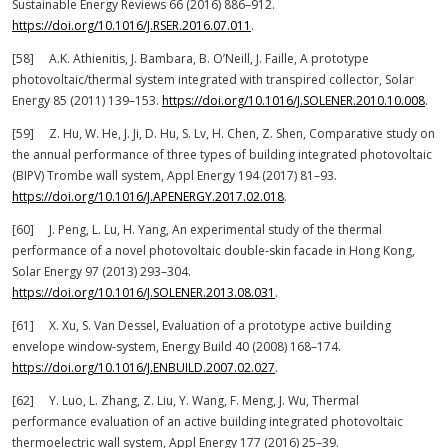
Sustainable Energy Reviews 66 (2016) 886–912.
https://doi.org/10.1016/J.RSER.2016.07.011
.
[58] A.K. Athienitis, J. Bambara, B. O’Neill, J. Faille, A prototype
photovoltaic/thermal system integrated with transpired collector, Solar
Energy 85 (2011) 139–153.
https://doi.org/10.1016/J.SOLENER.2010.10.008
.
[59] Z. Hu, W. He, J. Ji, D. Hu, S. Lv, H. Chen, Z. Shen, Comparative study on
the annual performance of three types of building integrated photovoltaic
(BIPV) Trombe wall system, Appl Energy 194 (2017) 81–93.
https://doi.org/10.1016/J.APENERGY.2017.02.018
.
[60] J. Peng, L. Lu, H. Yang, An experimental study of the thermal
performance of a novel photovoltaic double-skin facade in Hong Kong,
Solar Energy 97 (2013) 293–304.
https://doi.org/10.1016/J.SOLENER.2013.08.031
.
[61] X. Xu, S. Van Dessel, Evaluation of a prototype active building
envelope window-system, Energy Build 40 (2008) 168–174.
https://doi.org/10.1016/J.ENBUILD.2007.02.027
.
[62] Y. Luo, L. Zhang, Z. Liu, Y. Wang, F. Meng, J. Wu, Thermal
performance evaluation of an active building integrated photovoltaic
thermoelectric wall system, Appl Energy 177 (2016) 25–39.