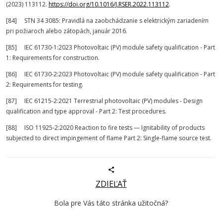
(2023) 113112.
https://doi.org/10.1016/J.RSER.2022.113112
.
[84] STN 34 3085: Pravidlá na zaobchádzanie s elektrickým zariadením
pri požiaroch alebo zátopách, január 2016.
[85] IEC 61730-1:2023 Photovoltaic (PV) module safety qualification - Part
1: Requirements for construction.
[86] IEC 61730-2:2023 Photovoltaic (PV) module safety qualification - Part
2: Requirements for testing.
[87] IEC 61215-2:2021 Terrestrial photovoltaic (PV) modules - Design
qualification and type approval - Part 2: Test procedures.
[88] ISO 11925-2:2020 Reaction to fire tests — Ignitability of products
subjected to direct impingement of flame Part 2: Single-flame source test.
ZDIEĽAŤ
Bola pre Vás táto stránka užitočná?