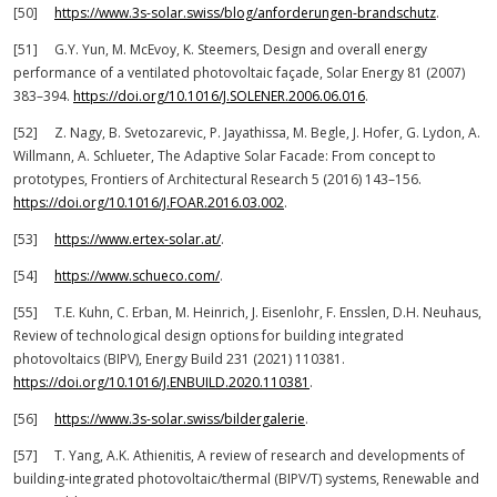
[50]
https://www.3s-solar.swiss/blog/anforderungen-brandschutz
.
[51] G.Y. Yun, M. McEvoy, K. Steemers, Design and overall energy
performance of a ventilated photovoltaic façade, Solar Energy 81 (2007)
383–394.
https://doi.org/10.1016/J.SOLENER.2006.06.016
.
[52] Z. Nagy, B. Svetozarevic, P. Jayathissa, M. Begle, J. Hofer, G. Lydon, A.
Willmann, A. Schlueter, The Adaptive Solar Facade: From concept to
prototypes, Frontiers of Architectural Research 5 (2016) 143–156.
https://doi.org/10.1016/J.FOAR.2016.03.002
.
[53]
https://www.ertex-solar.at/
.
[54]
https://www.schueco.com/
.
[55] T.E. Kuhn, C. Erban, M. Heinrich, J. Eisenlohr, F. Ensslen, D.H. Neuhaus,
Review of technological design options for building integrated
photovoltaics (BIPV), Energy Build 231 (2021) 110381.
https://doi.org/10.1016/J.ENBUILD.2020.110381
.
[56]
https://www.3s-solar.swiss/bildergalerie
.
[57] T. Yang, A.K. Athienitis, A review of research and developments of
building-integrated photovoltaic/thermal (BIPV/T) systems, Renewable and