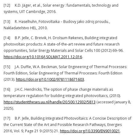
[12] K.D. Jäger, et al., Solar energy : fundamentals, technology and
systems, UIT Cambridge, 2016.
[13] R. Haselhuhn, Fotovoltaika – Budovy jako zdroj proudu.,
Nakladateľstvo HEL, 2010.
[14] B.P. Jelle, C. Breivik, H. Drolsum Røkenes, Building integrated
photovoltaic products: A state-of-the-art review and future research
opportunities, Solar Energy Materials and Solar Cells 100 (2012) 69–96.
https://doi.org/10.1016/J.SOLMAT.2011.12.016
.
[15] J.A. Duffie, W.A. Beckman, Solar Engineering of Thermal Processes:
Fourth Edition, Solar Engineering of Thermal Processes: Fourth Edition
(2013).
https://doi.org/10.1002/9781118671603
.
[16] J.H.C. Hendricks, The option of phase change materials as
temperature regulation for building integrated photovoltaics, (2010).
https://studenttheses.uu.nl/handle/20.500.12932/5813
(accessed January 8,
2025).
[17] B.P. Jelle, Building Integrated Photovoltaics: A Concise Description of
the Current State of the Art and Possible Research Pathways, Energies
2016, Vol. 9, Page 21 9 (2015) 21.
https://doi.org/10.3390/EN9010021
.