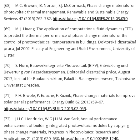
[68] M.C. Browne, B. Norton, S.J. McCormack, Phase change materials for
photovoltaic thermal management, Renewable and Sustainable Energy
Reviews 47 (2015) 762–782.
https://doi.org/10.1016/J.RSER.2015.03.050
.
[69] M. J. Huang, The application of computational fluid dynamics (CFD)
to predict the thermal performance of phase change materials for the
control of photovotlaic cell temperature in buildings. Doktorská dizertačná
práca, Júl 2002, Faculty of Engineering and Build Environment, University of
Ulster.
[70] S. Horn, Bauwerkintegrierte Photovoltaik (BIPV), Entwicklung und
Bewertung von Fassadensystemen. Doktorská dizertačná práca, August
2017, Institut für Baukonstruktion, Fakultät Bauingenieurwesen, Technische
Universität Dresden.
[71] P.H. Biwole, P. Eclache, F. Kuznik, Phase-change materials to improve
solar panel’s performance, Energy Build 62 (2013) 59–67.
https://doi.org/10.1016/J.ENBUILD.2013.02.059
.
[72] J.H.C. Hendricks, W.G.J.H.M. Van Sark, Annual performance
enhancement of building integrated photovoltaic modules by applying
phase change materials, Progress in Photovoltaics: Research and
Applications 21 (2013) 620–630.
https://doi.org/10.1002/PIP.1240
.