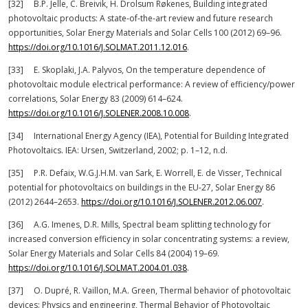
[32] B.P. Jelle, C. Breivik, H. Drolsum Røkenes, Building integrated
photovoltaic products: A state-of-the-art review and future research
opportunities, Solar Energy Materials and Solar Cells 100 (2012) 69–96.
https://doi.org/10.1016/J.SOLMAT.2011.12.016
.
[33] E. Skoplaki, J.A. Palyvos, On the temperature dependence of
photovoltaic module electrical performance: A review of efficiency/power
correlations, Solar Energy 83 (2009) 614–624.
https://doi.org/10.1016/J.SOLENER.2008.10.008
.
[34] International Energy Agency (IEA), Potential for Building Integrated
Photovoltaics. IEA: Ursen, Switzerland, 2002; p. 1–12, n.d.
[35] P.R. Defaix, W.G.J.H.M. van Sark, E. Worrell, E. de Visser, Technical
potential for photovoltaics on buildings in the EU-27, Solar Energy 86
(2012) 2644–2653.
https://doi.org/10.1016/J.SOLENER.2012.06.007
.
[36] A.G. Imenes, D.R. Mills, Spectral beam splitting technology for
increased conversion efficiency in solar concentrating systems: a review,
Solar Energy Materials and Solar Cells 84 (2004) 19–69.
https://doi.org/10.1016/J.SOLMAT.2004.01.038
.
[37] O. Dupré, R. Vaillon, M.A. Green, Thermal behavior of photovoltaic
devices: Physics and engineering, Thermal Behavior of Photovoltaic