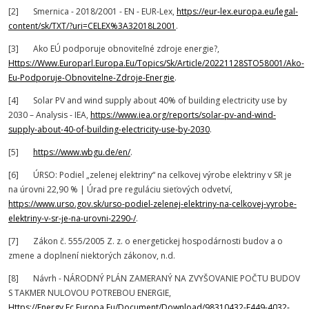
[2] Smernica - 2018/2001 - EN - EUR-Lex,
https://eur-lex.europa.eu/legal-
content/sk/TXT/?uri=CELEX%3A32018L2001
.
[3] Ako EÚ podporuje obnoviteľné zdroje energie?,
Https://Www.Europarl.Europa.Eu/Topics/Sk/Article/20221128STO58001/Ako-
Eu-Podporuje-Obnovitelne-Zdroje-Energie
.
[4] Solar PV and wind supply about 40% of building electricity use by
2030 – Analysis - IEA,
https://www.iea.org/reports/solar-pv-and-wind-
supply-about-40-of-building-electricity-use-by-2030
.
[5]
https://www.wbgu.de/en/
.
[6] ÚRSO: Podiel „zelenej elektriny“ na celkovej výrobe elektriny v SR je
na úrovni 22,90 % | Úrad pre reguláciu sieťových odvetví,
https://www.urso.gov.sk/urso-podiel-zelenej-elektriny-na-celkovej-vyrobe-
elektriny-v-sr-je-na-urovni-2290-/
.
[7] Zákon č. 555/2005 Z. z. o energetickej hospodárnosti budov a o
zmene a doplnení niektorých zákonov, n.d.
[8] Návrh - NÁRODNÝ PLÁN ZAMERANÝ NA ZVYŠOVANIE POČTU BUDOV
S TAKMER NULOVOU POTREBOU ENERGIE,
Https://Energy.Ec.Europa.Eu/Document/Download/98310432-F449-4032-