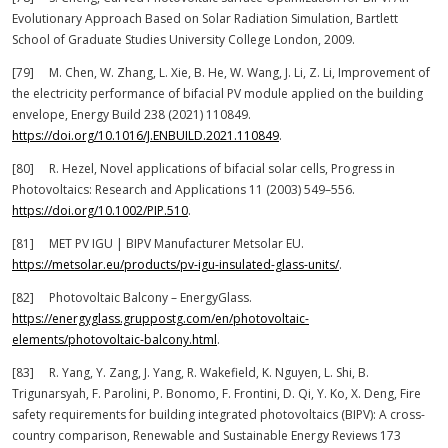
Evolutionary Approach Based on Solar Radiation Simulation, Bartlett
School of Graduate Studies University College London, 2009.
[79] M. Chen, W. Zhang, L. Xie, B. He, W. Wang, J. Li, Z. Li, Improvement of
the electricity performance of bifacial PV module applied on the building
envelope, Energy Build 238 (2021) 110849.
https://doi.org/10.1016/J.ENBUILD.2021.110849
.
[80] R. Hezel, Novel applications of bifacial solar cells, Progress in
Photovoltaics: Research and Applications 11 (2003) 549–556.
https://doi.org/10.1002/PIP.510
.
[81] MET PV IGU | BIPV Manufacturer Metsolar EU.
https://metsolar.eu/products/pv-igu-insulated-glass-units/
.
[82] Photovoltaic Balcony – EnergyGlass.
https://energyglass.gruppostg.com/en/photovoltaic-
elements/photovoltaic-balcony.html
.
[83] R. Yang, Y. Zang, J. Yang, R. Wakefield, K. Nguyen, L. Shi, B.
Trigunarsyah, F. Parolini, P. Bonomo, F. Frontini, D. Qi, Y. Ko, X. Deng, Fire
safety requirements for building integrated photovoltaics (BIPV): A cross-
country comparison, Renewable and Sustainable Energy Reviews 173