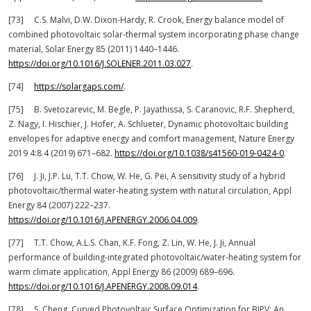
[73] C.S. Malvi, D.W. Dixon-Hardy, R. Crook, Energy balance model of
combined photovoltaic solar-thermal system incorporating phase change
material, Solar Energy 85 (2011) 1440–1446.
https://doi.org/10.1016/J.SOLENER.2011.03.027
.
[74]
https://solargaps.com/
.
[75] B. Svetozarevic, M. Begle, P. Jayathissa, S. Caranovic, R.F. Shepherd,
Z. Nagy, I. Hischier, J. Hofer, A. Schlueter, Dynamic photovoltaic building
envelopes for adaptive energy and comfort management, Nature Energy
2019 4:8 4 (2019) 671–682.
https://doi.org/10.1038/s41560-019-0424-0
.
[76] J. Ji, J.P. Lu, T.T. Chow, W. He, G. Pei, A sensitivity study of a hybrid
photovoltaic/thermal water-heating system with natural circulation, Appl
Energy 84 (2007) 222–237.
https://doi.org/10.1016/J.APENERGY.2006.04.009
.
[77] T.T. Chow, A.L.S. Chan, K.F. Fong, Z. Lin, W. He, J. Ji, Annual
performance of building-integrated photovoltaic/water-heating system for
warm climate application, Appl Energy 86 (2009) 689–696.
https://doi.org/10.1016/J.APENERGY.2008.09.014
.
[78] S. Cheng, Curved Photovoltaic Surface Optimization for BIPV: An