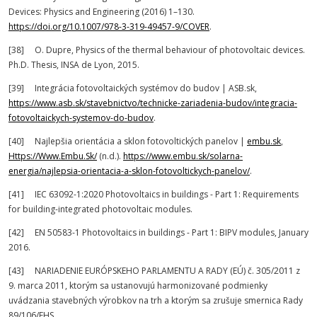
Devices: Physics and Engineering (2016) 1–130.
https://doi.org/10.1007/978-3-319-49457-9/COVER
.
[38] O. Dupre, Physics of the thermal behaviour of photovoltaic devices.
Ph.D. Thesis, INSA de Lyon, 2015.
[39] Integrácia fotovoltaických systémov do budov | ASB.sk,
https://www.asb.sk/stavebnictvo/technicke-zariadenia-budov/integracia-
fotovoltaickych-systemov-do-budov
.
[40] Najlepšia orientácia a sklon fotovoltických panelov |
embu.sk
,
Https://Www.Embu.Sk/
(n.d.).
https://www.embu.sk/solarna-
energia/najlepsia-orientacia-a-sklon-fotovoltickych-panelov/
.
[41] IEC 63092-1:2020 Photovoltaics in buildings - Part 1: Requirements
for building-integrated photovoltaic modules.
[42] EN 50583-1 Photovoltaics in buildings - Part 1: BIPV modules, January
2016.
[43] NARIADENIE EURÓPSKEHO PARLAMENTU A RADY (EÚ) č. 305/2011 z
9. marca 2011, ktorým sa ustanovujú harmonizované podmienky
uvádzania stavebných výrobkov na trh a ktorým sa zrušuje smernica Rady
89/106/EHS.