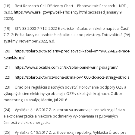
[18] Best Research-Cell Efficiency Chart | Photovoltaic Research | NREL,
(n.d.).
https://www.nrel.gov/pv/cell-efficiency.html
(accessed January 9,
2025).
[19] STN 33 2000-7-712: 2022 Elektrické inštalácie nízkeho napätia. Časť
7-712: Požiadavky na osobitné inštalácie alebo priestory. Fotovoltické (PV)
systémy. November 2022, n.d.
[20]
https://solaro.sk/p/solarny-predlzovaci-kabel-4mm%C2%B2-s-mc4-
konektormi/
.
[21]
https://www.slocable.com.cn/sk/solar-panel-wiring-diagram/
.
[22]
https://solaro.sk/p/rozvodna-skrina-pv-1000-dc-ac-2-stringy-skridla
.
[23] Úrad pre reguláciu sieťových odvetví. Porovnanie podpory OZE a
výkupných cien elektriny vyrobenej z OZE v okolitých krajinách. Odbor
monitoringu a analýz, Martin, júl 2016.
[24] Vyhláška č. 18/2017 Z. z. ktorou sa ustanovuje cenová regulácia v
elektroenergetike a niektoré podmienky vykonávania regulovaných
činností v elektroenergetike.
[25] Vyhláška č. 18/2017 Z. z. Slovenskej republiky, Vyhláška Úradu pre