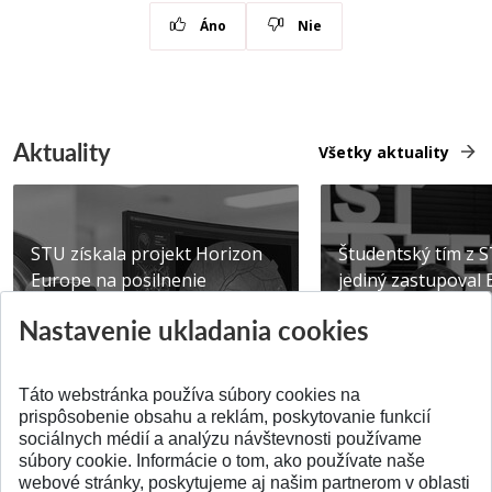
Áno
Nie
Aktuality
Všetky aktuality
STU získala projekt Horizon
Študentský tím z 
Europe na posilnenie
jediný zastupoval 
výskumu AI v oftalmol...
Južnej Kórei
Nastavenie ukladania cookies
Publikované 31.07.2026
Publikované 27.07.20
Táto webstránka používa súbory cookies na
prispôsobenie obsahu a reklám, poskytovanie funkcií
sociálnych médií a analýzu návštevnosti používame
súbory cookie. Informácie o tom, ako používate naše
webové stránky, poskytujeme aj našim partnerom v oblasti