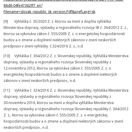
88d8-04fe47362ff7_en?
Filename=slovak_republic_sk_version.Pdf&prefLang=sk
.
[9] Vyhláška č. 35/2020 Z. z. ktorou sa mení a dopĺňa vyhláška
Ministerstva dopravy, výstavby a regionálneho rozvoja SR č. 364/2012 Z. z.,
ktorou sa vykonáva zákon č. 555/2005 Z. z. o energetickej hospodárnosti
budov a o zmene a doplnení niektorých zákonov v znení neskorších
predpisov v znení vyhlášky. č.324/2016 Z. z., n.d.
[10] Vyhláška č. 364/2012 Z. z. Slovenskej republiky, Vyhláška Ministerstva
dopravy, výstavby a regionálneho rozvoja Slovenskej republiky z
12.novembra 2012, ktorou sa vykonáva zákon č. 555/2005 Z. z. o
energetickej hospodárnosti budov a o zmene a doplnení niektorých
zákonov v znení neskorších predpisov., n.d.
[11] Vyhláška č. 324/2016 Z. z. Slovenskej republiky, Vyhláška Ministerstva
dopravy, výstavby a regionálneho rozvoja Slovenskej republiky z
30.novembra 2016, ktorou sa mení a dopĺňa vyhláška Ministerstva
dopravy, výstavby a regionálneho rozvoja Slovenskej republiky č. 364/2012
Z. z., ktorou sa vykonáva zákon č. 555/2005 Z. z. o energetickej
hospodárnosti budov a o zmene a doplnení niektorých zákonov v znení
neskorších predpisov., n.d.