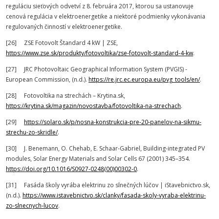
reguláciu sieťových odvetví z 8. februára 2017, ktorou sa ustanovuje
cenová regulácia v elektroenergetike a niektoré podmienky vykonávania
regulovaných činností v elektroenergetike.
[26] ZSE Fotovolt Štandard 4 kW | ZSE,
https://www.zse.sk/produkty/fotovoltika/zse-fotovolt-standard-4-kw
.
[27] JRC Photovoltaic Geographical Information System (PVGIS) -
European Commission, (n.d.).
https://re.jrc.ec.europa.eu/pvg_tools/en/
.
[28] Fotovoltika na strechách – Krytina.sk,
https://krytina.sk/magazin/novostavba/fotovoltika-na-strechach
.
[29]
https://solaro.sk/p/nosna-konstrukcia-pre-20-panelov-na-sikmu-
strechu-zo-skridle/
.
[30] J. Benemann, O. Chehab, E. Schaar-Gabriel, Building-integrated PV
modules, Solar Energy Materials and Solar Cells 67 (2001) 345–354.
https://doi.org/10.1016/S0927-0248(00)00302-0
.
[31] Fasáda školy vyrába elektrinu zo slnečných lúčov | iStavebnictvo.sk,
(n.d.).
https://www.istavebnictvo.sk/clanky/fasada-skoly-vyraba-elektrinu-
zo-slnecnych-lucov
.