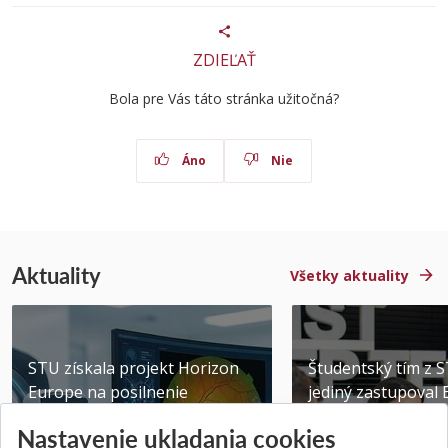
ZDIEĽAŤ
Bola pre Vás táto stránka užitočná?
Áno
Nie
Aktuality
Všetky aktuality
STU získala projekt Horizon
Študentský tím z 
Europe na posilnenie
jediný zastupoval 
výskumu AI v oftalmol...
Južnej Kórei
Nastavenie ukladania cookies
Publikované 31.07.2026
Publikované 27.07.20