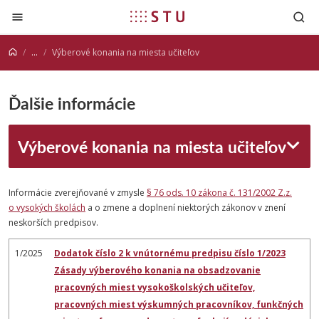
Prejsť na obsah
...
Výberové konania na miesta učiteľov
Ďalšie informácie
Výberové konania na miesta učiteľov
Informácie zverejňované v zmysle
§ 76 ods. 10 zákona č. 131/2002 Z.z.
o vysokých školách
a o zmene a doplnení niektorých zákonov v znení
neskorších predpisov.
1/2025
Dodatok číslo 2 k vnútornému predpisu číslo 1/2023
Zásady výberového konania na obsadzovanie
pracovných miest vysokoškolských učiteľov,
pracovných miest výskumných pracovníkov, funkčných