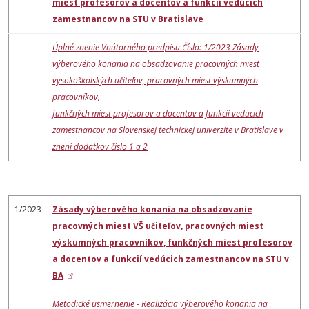
miest profesorov a docentov a funkcií vedúcich
zamestnancov na STU v Bratislave
Úplné znenie Vnútorného predpisu Číslo: 1/2023 Zásady
výberového konania na obsadzovanie pracovných miest
vysokoškolských učiteľov, pracovných miest výskumných
pracovníkov,
funkčných miest profesorov a docentov a funkcií vedúcich
zamestnancov na Slovenskej technickej univerzite v Bratislave v
znení dodatkov číslo 1 a 2
1/2023
Zásady výberového konania na obsadzovanie
pracovných miest VŠ učiteľov, pracovných miest
výskumných pracovníkov, funkčných miest profesorov
a docentov a funkcií vedúcich zamestnancov na STU v
BA
Metodické usmernenie - Realizácia výberového konania na