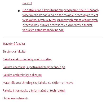
na STU
Dodatok číslo 1 k vnútornému predpisu č. 1/2013 Zásady
výberového konania na obsadzovanie pracovných miest
vysokoškolských učiteľov, pracovných miest výskumných
pracovníkov, funkcií profesorov a docentov a funkcií
vedúcich zamestnancov na STU
Stavebná fakulta
Strojnícka fakulta
Fakulta elektrotechniky a informatiky
Fakulta chemickej a potravinárskej technológie
Fakulta architektúry a dizajnu
Materiálovotechnologická fakulta so sídlom v Trnave
Fakulta informatiky a informačných technológií
Ústav manažmentu