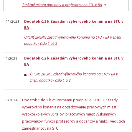
funkčné miesta docentov a profesorov na STU v BA
11/2021
Dodatok č.3 k Zásadám výberového konania na STU v
BA
ÚPLNÉ ZNENIE Zásad výberového konania na STU v BA v znení
dodatkov číslo 1 až 3
Dodatok č.2 k Zásadám výberového konania na STU v
1/2021
BA
ÚPLNÉ ZNENIE Zásad výberového konania na STU v BA v
znení dodatkov číslo 1 a 2
1/2014
Dodatok číslo 1 k vnútornému predpisu č. 1/2013 Zásady
výberového konania na obsadzovanie pracovných miest
vysokoškolských učiteľov, pracovných miest výskumných
pracovníkov, funkcií profesorov a docentov a funkcií vedúcich
zamestnancov na STU