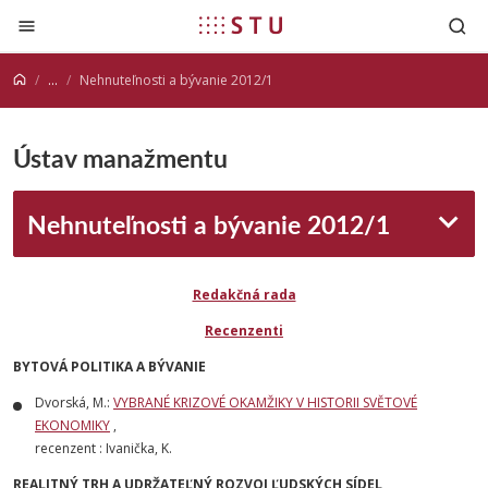
Prejsť na obsah
...
Nehnuteľnosti a bývanie 2012/1
Ústav manažmentu
Nehnuteľnosti a bývanie 2012/1
Redakčná rada
Recenzenti
BYTOVÁ POLITIKA A BÝVANIE
Dvorská, M.:
VYBRANÉ KRIZOVÉ OKAMŽIKY V HISTORII SVĚTOVÉ
EKONOMIKY
,
recenzent : Ivanička, K.
REALITNÝ TRH A UDRŽATEĽNÝ ROZVOJ ĽUDSKÝCH SÍDEL