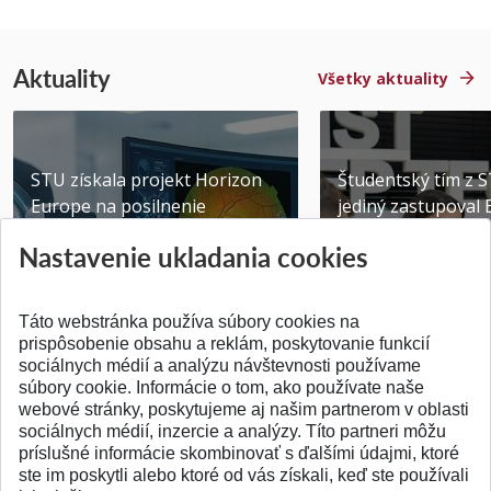
Aktuality
Všetky aktuality
STU získala projekt Horizon
Študentský tím z 
Europe na posilnenie
jediný zastupoval 
výskumu AI v oftalmol...
Južnej Kórei
Nastavenie ukladania cookies
Publikované 31.07.2026
Publikované 27.07.20
Táto webstránka používa súbory cookies na
prispôsobenie obsahu a reklám, poskytovanie funkcií
sociálnych médií a analýzu návštevnosti používame
súbory cookie. Informácie o tom, ako používate naše
webové stránky, poskytujeme aj našim partnerom v oblasti
SPÄŤ NA VRCH
sociálnych médií, inzercie a analýzy. Títo partneri môžu
príslušné informácie skombinovať s ďalšími údajmi, ktoré
ste im poskytli alebo ktoré od vás získali, keď ste používali