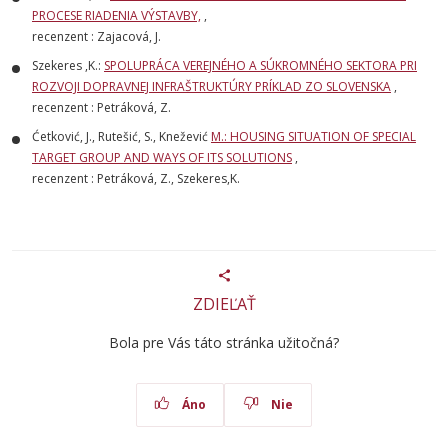
PROCESE RIADENIA VÝSTAVBY,
,
recenzent : Zajacová, J.
Szekeres ,K.:
SPOLUPRÁCA VEREJNÉHO A SÚKROMNÉHO SEKTORA PRI
ROZVOJI DOPRAVNEJ INFRAŠTRUKTÚRY PRÍKLAD ZO SLOVENSKA
,
recenzent : Petráková, Z.
Ćetković, J., Rutešić, S., Knežević
M.: HOUSING SITUATION OF SPECIAL
TARGET GROUP AND WAYS OF ITS SOLUTIONS
,
recenzent : Petráková, Z., Szekeres,K.
ZDIEĽAŤ
Bola pre Vás táto stránka užitočná?
Áno
Nie