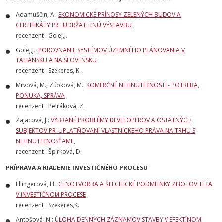
Adamuščin, A.:
EKONOMICKÉ PRÍNOSY ZELENÝCH BUDOV A
CERTIFIKÁTY PRE UDRŽATEĽNÚ VÝSTAVBU
,
recenzent : Golej,J.
Golej,J.:
POROVNANIE SYSTÉMOV ÚZEMNÉHO PLÁNOVANIA V
TALIANSKU A NA SLOVENSKU
recenzent : Szekeres, K.
Mrvová, M., Zúbková, M.:
KOMERČNÉ NEHNUTEĽNOSTI - POTREBA,
PONUKA, SPRÁVA
,
recenzent : Petráková, Z.
Zajacová, J.:
VYBRANÉ PROBLÉMY DEVELOPEROV A OSTATNÝCH
SUBJEKTOV PRI UPLATŇOVANÍ VLASTNÍCKEHO PRÁVA NA TRHU S
NEHNUTEĽNOSŤAMI
,
recenzent : Špirková, D.
PRÍPRAVA A RIADENIE INVESTIČNÉHO PROCESU
Ellingerová, H.:
CENOTVORBA A ŠPECIFICKÉ PODMIENKY ZHOTOVITEĽA
V INVESTIČNOM PROCESE
,
recenzent : Szekeres,K.
Antošová ,N.:
ÚLOHA DENNÝCH ZÁZNAMOV STAVBY V EFEKTÍNOM