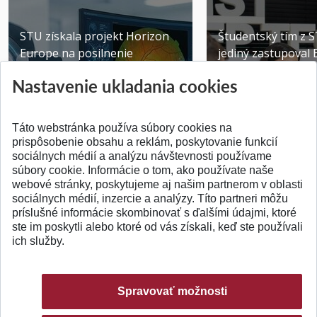
STU získala projekt Horizon
Študentský tím z 
Europe na posilnenie
jediný zastupoval 
výskumu AI v oftalmol...
Južnej Kórei
Nastavenie ukladania cookies
Publikované 31.07.2026
Publikované 27.07.20
Táto webstránka používa súbory cookies na
prispôsobenie obsahu a reklám, poskytovanie funkcií
sociálnych médií a analýzu návštevnosti používame
súbory cookie. Informácie o tom, ako používate naše
webové stránky, poskytujeme aj našim partnerom v oblasti
SPÄŤ NA VRCH
sociálnych médií, inzercie a analýzy. Títo partneri môžu
príslušné informácie skombinovať s ďalšími údajmi, ktoré
ste im poskytli alebo ktoré od vás získali, keď ste používali
ich služby.
Spravovať možnosti