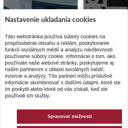
STU získala projekt Horizon
Študentský tím z 
Nastavenie ukladania cookies
Europe na posilnenie
jediný zastupoval 
výskumu AI v oftalmol...
Južnej Kórei
Publikované 31.07.2026
Publikované 27.07.20
Táto webstránka používa súbory cookies na
prispôsobenie obsahu a reklám, poskytovanie
funkcií sociálnych médií a analýzu návštevnosti
používame súbory cookie. Informácie o tom, ako
používate naše webové stránky, poskytujeme aj
našim partnerom v oblasti sociálnych médií,
SPÄŤ NA VRCH
inzercie a analýzy. Títo partneri môžu príslušné
informácie skombinovať s ďalšími údajmi, ktoré ste
im poskytli alebo ktoré od vás získali, keď ste
používali ich služby.
Spravovať možnosti