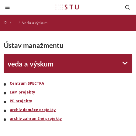
Prejsť na obsah
...
Veda a výskum
Ústav manažmentu
veda a výskum
Centrum SPECTRA
EaM projekty
PP projekty
archív domáce projekty
archív zahraničné projekty