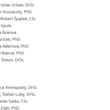
roslav Urban, DrSc.
ír Kossaczký, PhD.
. Robert Špaček, CSc.
ó Gyula
va Bokova
Juríček, PhD.
 Adlerová, PhD.
l Návrat, PhD.
r Šimon, DrSc.
lius Krempaský, DrSc.
g. Štefan Luby, DrSc.
slav Satko, CSc.
f Oláh, PhD.