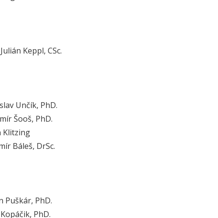
 Julián Keppl, CSc.
islav Unčík, PhD.
omír Šooš, PhD.
 Klitzing
imír Báleš, DrSc.
on Puškár, PhD.
z Kopáčik, PhD.