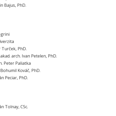
in Bajus, PhD.
egrini
iverzita
r Turček, PhD.
. akad. arch. Ivan Petelen, PhD.
h. Peter Paliatka
h. Bohumil Kováč, PhD.
án Peciar, PhD.
án Tolnay, CSc.