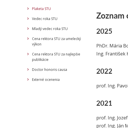
Plaketa STU
Zoznam o
Vedec roka STU
2025
Mladý vedec roka STU
Cena rektora STU za umelecký
výkon
PhDr. Mária B
Ing. František 
Cena rektora STU za najlepšie
publikácie
2022
Doctor honoris causa
Externé ocenenia
prof. Ing. Pavol
2021
prof. Ing. Joze
prof. Ing. Ján