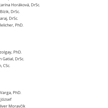
tarína Horáková, DrSc.
 Bízik, DrSc.
araj, DrSc.
Melicher, PhD.
Szolgay, PhD.
n Gatial, DrSc.
n, CSc.
 Varga, PhD.
 József
Oliver Moravčík