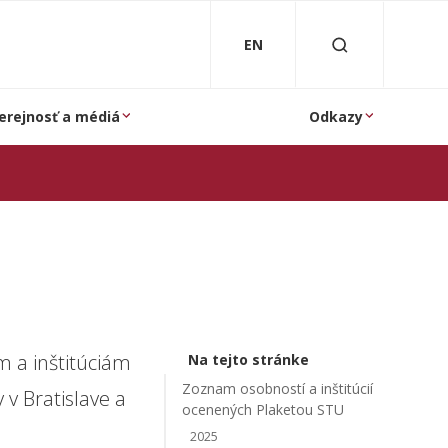
EN
erejnosť a médiá
Odkazy
m a inštitúciám
Na tejto stránke
Zoznam osobností a inštitúcií
 v Bratislave a
ocenených Plaketou STU
2025