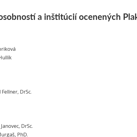
sobností a inštitúcií ocenených Pl
oriková
Hullík
 Fellner, DrSc.
f Janovec, DrSc.
 Murgaš, PhD.