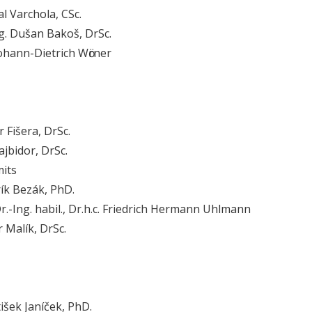
al Varchola, CSc.
ng. Dušan Bakoš, DrSc.
Johann-Dietrich Wӧrner
r Fišera, DrSc.
ajbidor, DrSc.
mits
rík Bezák, PhD.
 Dr.-Ing. habil., Dr.h.c. Friedrich Hermann Uhlmann
r Malík, DrSc.
tišek Janíček, PhD.