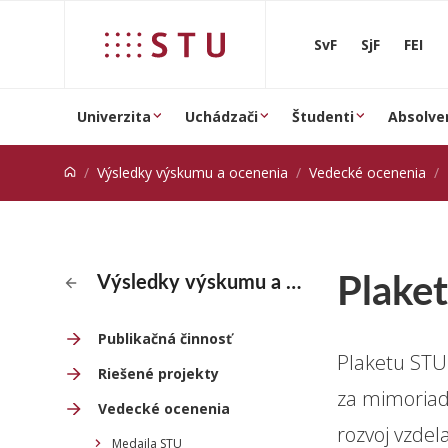
Prejsť na obsah
SvF
SjF
FEI
Univerzita
Uchádzači
Študenti
Absolve
Výsledky výskumu a ocenenia
Vedecké ocenenia
Plake
Výsledky výskumu a ocenenia
Publikačná činnosť
Plaketu STU 
Riešené projekty
za mimoriadn
Vedecké ocenenia
rozvoj vzdel
Medaila STU