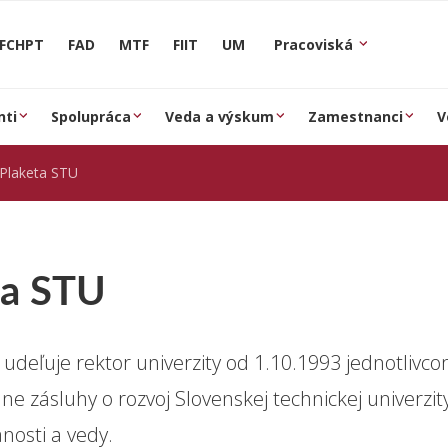
FCHPT
FAD
MTF
FIIT
UM
Pracoviská
nti
Spolupráca
Veda a výskum
Zamestnanci
V
Plaketa STU
ta STU
udeľuje rektor univerzity od 1.10.1993 jednotlivco
e zásluhy o rozvoj Slovenskej technickej univerzity
anosti a vedy.