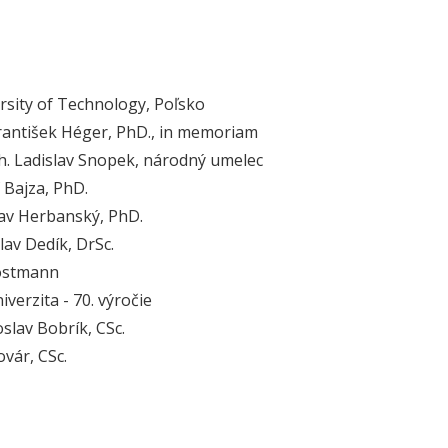
sity of Technology, Poľsko
 František Héger, PhD., in memoriam
ch. Ladislav Snopek, národný umelec
f Bajza, PhD.
slav Herbanský, PhD.
slav Dedík, DrSc.
ostmann
verzita - 70. výročie
slav Bobrík, CSc.
ovár, CSc.