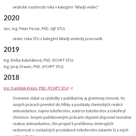
vedecké osobnosti roka v kategórii "Mladý vedec"
2020
doc. Ing. Peter Peciar, PhD. (SJF STU)
vedec roka STU v kategórii Mladý vedecký pracovník
2019
Ing. Emília Kubiňáková, PhD. (FCHPT STU)
Ing. Juraj Oravec, PhD. (FCHPT STU)
2018
Ing. František Kreps, PhD. (FCHPT STU)
Ocenenie získal za výsledky v publikačnej aj grantovej činnosti. Vo
svojich prácach prenikol do hĺbky a podstaty chemických reakcií
antioxidantov, najmä tokoferolov, esterov tokoferolov a tokoferyl
chinónov. Svojimi publikovanými prácami objasnil doposiaľ neznáme
reakcie antioxidantov, čím prispel k prehĺbeniu doterajších
vedomostí o oxidačných produktoch tokoferolov (vitamín E) a iných