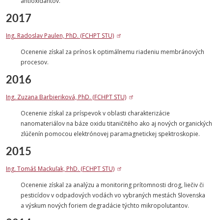
antioxidantov.
2017
Ing. Radoslav Paulen, PhD. (FCHPT STU)
Ocenenie získal za prínos k optimálnemu riadeniu membránových
procesov.
2016
Ing. Zuzana Barbieriková, PhD. (FCHPT STU)
Ocenenie získal za príspevok v oblasti charakterizácie
nanomateriálov na báze oxidu titaničitého ako aj nových organických
zlúčenín pomocou elektrónovej paramagnetickej spektroskopie.
2015
Ing. Tomáš Mackuľak, PhD. (FCHPT STU)
Ocenenie získal za analýzu a monitoring prítomnosti drog, liečiv či
pesticídov v odpadových vodách vo vybraných mestách Slovenska
a výskum nových foriem degradácie týchto mikropolutantov.