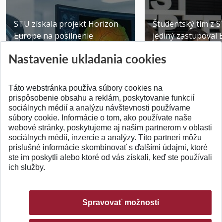
STU získala projekt Horizon
Študentský tím z 
Europe na posilnenie
jediný zastupoval 
výskumu AI v oftalmol...
Južnej Kórei
Nastavenie ukladania cookies
Publikované 31.07.2026
Publikované 27.07.20
Táto webstránka používa súbory cookies na
prispôsobenie obsahu a reklám, poskytovanie funkcií
sociálnych médií a analýzu návštevnosti používame
súbory cookie. Informácie o tom, ako používate naše
webové stránky, poskytujeme aj našim partnerom v oblasti
SPÄŤ NA VRCH
sociálnych médií, inzercie a analýzy. Títo partneri môžu
príslušné informácie skombinovať s ďalšími údajmi, ktoré
ste im poskytli alebo ktoré od vás získali, keď ste používali
ich služby.
Spravovať možnosti