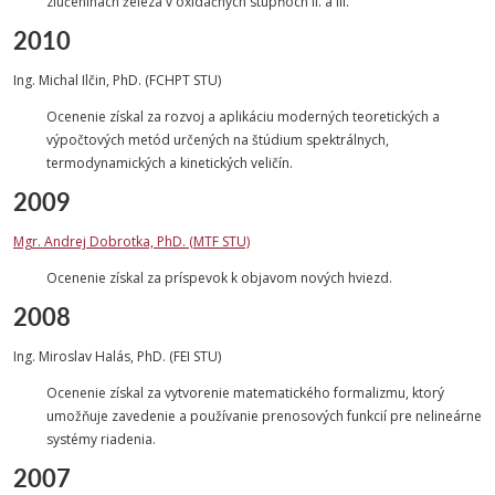
zlúčeninách železa v oxidačných stupňoch II. a III.
2010
Ing. Michal Ilčin, PhD. (FCHPT STU)
Ocenenie získal za rozvoj a aplikáciu moderných teoretických a
výpočtových metód určených na štúdium spektrálnych,
termodynamických a kinetických veličín.
2009
Mgr. Andrej Dobrotka, PhD. (MTF STU)
Ocenenie získal za príspevok k objavom nových hviezd.
2008
Ing. Miroslav Halás, PhD. (FEI STU)
Ocenenie získal za vytvorenie matematického formalizmu, ktorý
umožňuje zavedenie a používanie prenosových funkcií pre nelineárne
systémy riadenia.
2007