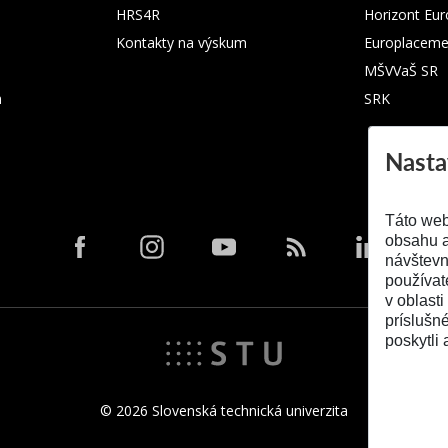
HRS4R
Horizont Eu
Kontakty na výskum
Europlaceme
MŠVVaŠ SR
m
SRK
Nasta
Táto web
obsahu a
návštevn
používat
v oblasti
príslušn
poskytli 
© 2026 Slovenská technická univerzita