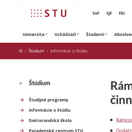
Prejsť na obsah
SvF
SjF
FEI
Univerzita
Uchádzači
Študenti
Absolve
Štúdium
Informácie o štúdiu
Rám
Štúdium
činn
Študijné programy
Informácie o štúdiu
Rámcov
Doktorandská škola
Dodato
Poradenské centrum STU