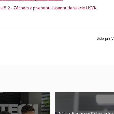
k č. 2 - Záznam z priebehu zasadnutia sekcie UŠVK
Bola pre V
Výzva: Budúcnosť Slovenska