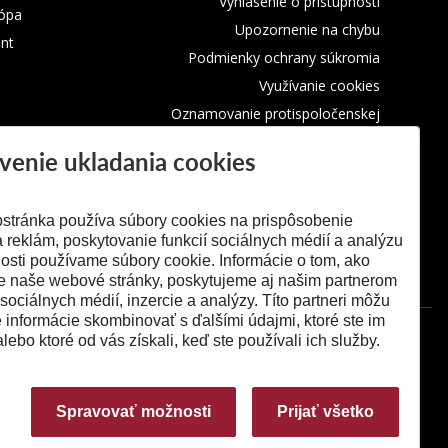
Vyhlásenie o prístupnosti
rópa
Upozornenie na chybu
nt
Podmienky ochrany súkromia
Využívanie cookies
Oznamovanie protispoločenskej
činnosti
venie ukladania cookies
stránka používa súbory cookies na prispôsobenie
 reklám, poskytovanie funkcií sociálnych médií a analýzu
osti používame súbory cookie. Informácie o tom, ako
e naše webové stránky, poskytujeme aj našim partnerom
 sociálnych médií, inzercie a analýzy. Títo partneri môžu
é informácie skombinovať s ďalšími údajmi, ktoré ste im
alebo ktoré od vás získali, keď ste používali ich služby.
Spravovať možnosti
Prijať všetko