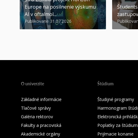
Europe na posilnenie výskumu
Študents
AI v oftalmol...
zastupov
Publikované 31.07.2026
Publikova
O univerzite
Štúdium
Základné informácie
Študijné programy
Tlačové správy
Harmonogram štúdi
Galéria rektorov
Elektronická prihláš
Fakulty a pracoviská
Poplatky za štúdium
Akademické orgány
Prijímacie konanie