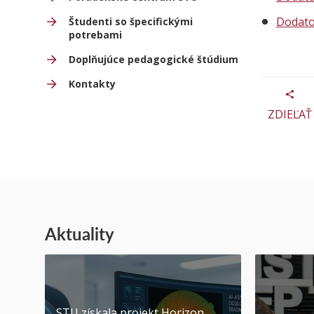
Dodato
Študenti so špecifickými
potrebami
Doplňujúce pedagogické štúdium
Kontakty
ZDIEĽAŤ
Aktuality
STU získala projekt Horizon