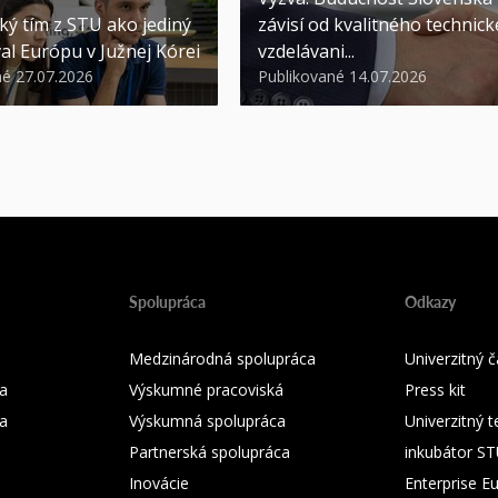
ký tím z STU ako jediný
závisí od kvalitného technic
al Európu v Južnej Kórei
vzdelávani...
né 27.07.2026
Publikované 14.07.2026
Spolupráca
Odkazy
Medzinárodná spolupráca
Univerzitný
a
Výskumné pracoviská
Press kit
ka
Výskumná spolupráca
Univerzitný 
Partnerská spolupráca
inkubátor S
Inovácie
Enterprise E