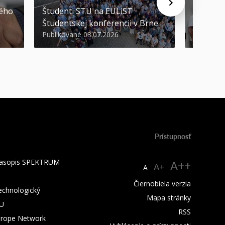
kého
Študenti STU na EULiST
najúspeš
Študentskej konferencii v Brne
športov
Publikované 03.07.2026
Publikova
Prístupnosť
 časopis SPEKTRUM
A++
A+
A
Čiernobiela verzia
technologický
Mapa stránky
TU
RSS
urope Network