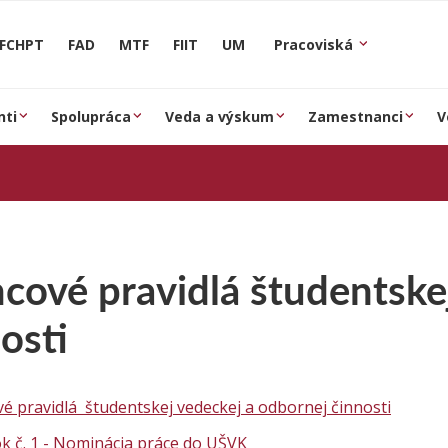
FCHPT
FAD
MTF
FIIT
UM
Pracoviská
nti
Spolupráca
Veda a výskum
Zamestnanci
V
cové pravidlá študentske
osti
é pravidlá študentskej vedeckej a odbornej činnosti
k č. 1 - Nominácia práce do UŠVK