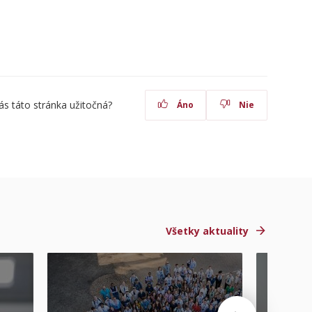
ás táto stránka užitočná?
Áno
Nie
Všetky aktuality
STU ocen