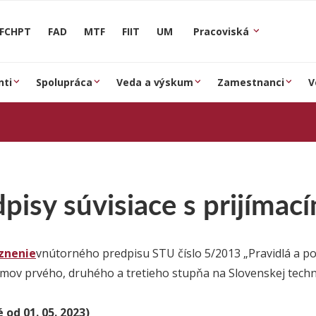
FCHPT
FAD
MTF
FIIT
UM
Pracoviská
nti
Spolupráca
Veda a výskum
Zamestnanci
V
pisy súvisiace s prijíma
znenie
vnútorného predpisu STU číslo 5/2013 „Pravidlá a po
ov prvého, druhého a tretieho stupňa na Slovenskej technick
 od 01. 05. 2023)