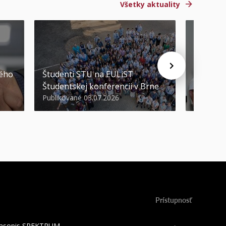
Všetky aktuality
STU ocen
kého
Študenti STU na EULiST
najúspeš
Študentskej konferencii v Brne
športov
Publikované 03.07.2026
Publikova
Prístupnosť
 časopis SPEKTRUM