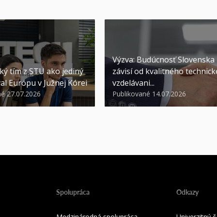
Výzva: Budúcnosť Slovenska
ký tím z STU ako jediný
závisí od kvalitného technic
al Európu v Južnej Kórei
vzdelávani...
né 27.07.2026
Publikované 14.07.2026
Spolupráca
Odkazy
Medzinárodná spolupráca
Univerzitný