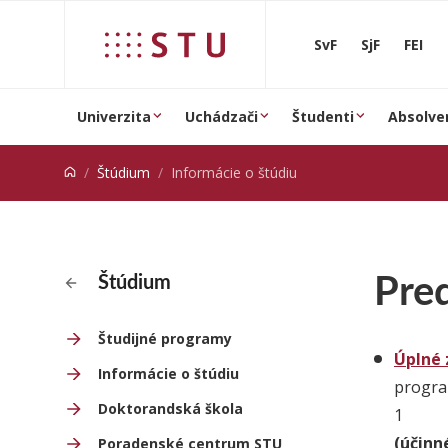
Prejsť na obsah
SvF
SjF
FEI
Univerzita
Uchádzači
Študenti
Absolve
Štúdium
Informácie o štúdiu
Pred
Štúdium
Študijné programy
Úplné 
Informácie o štúdiu
program
Doktorandská škola
1
(účinné
Poradenské centrum STU