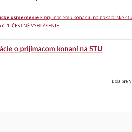
ické usmernenie
k prijímaciemu konaniu na bakalárske št
 č. 1:
ČESTNÉ VYHLÁSENIE
ácie o prijímacom konaní na STU
Bola pre V