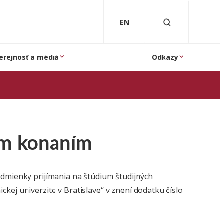
EN
erejnosť a médiá
Odkazy
cím konaním
dmienky prijímania na štúdium študijných
ej univerzite v Bratislave“ v znení dodatku číslo