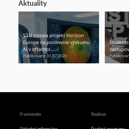
Aktuality
STU získala projekt Horizon
Europe na posilnenie výskumu
Študents
AI v oftalmol...
zastupov
Publikované 31.07.2026
Publikova
O univerzite
Štúdium
Základné informácie
Študijné programy