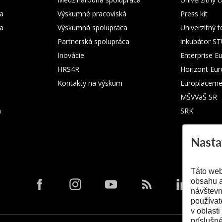
a
Výskumné pracoviská
Press kit
ka
Výskumná spolupráca
Univerzitný 
Partnerská spolupráca
inkubátor S
Inovácie
Enterprise E
HRS4R
Horizont Eu
Kontakty na výskum
Europlaceme
MŠVVaŠ SR
m
SRK
Nasta
Táto web
obsahu a
návštevn
používat
v oblasti
príslušn