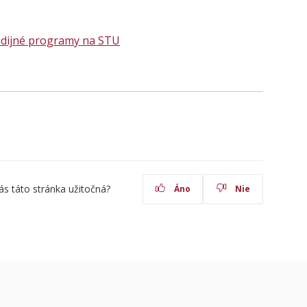
udijné programy na STU
ás táto stránka užitočná?
Áno
Nie