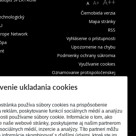
A++
A+
A
Čiernobiela verzia
technologický
Mapa stránky
TU
RSS
urope Network
Vyhlásenie o prístupnosti
rópa
Upozornenie na chybu
nt
Podmienky ochrany súkromia
Využívanie cookies
Oznamovanie protispoločenskej
činnosti
venie ukladania cookies
stránka používa súbory cookies na prispôsobenie
 reklám, poskytovanie funkcií sociálnych médií a analýzu
osti používame súbory cookie. Informácie o tom, ako
e naše webové stránky, poskytujeme aj našim partnerom
 sociálnych médií, inzercie a analýzy. Títo partneri môžu
é informácie skombinovať s ďalšími údajmi, ktoré ste im