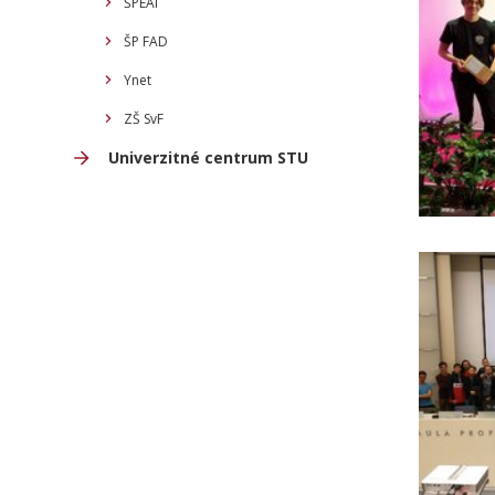
ŠPEAI
ŠP FAD
Ynet
ZŠ SvF
Univerzitné centrum STU