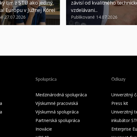
ký tím z STU ako jediný
závisí od kvalitného technic
al Európu v Južnej Kórei
vzdelávani...
né 27.07.2026
Publikované 14.07.2026
Spolupráca
Odkazy
Medzinárodná spolupráca
Univerzitný
a
Výskumné pracoviská
Press kit
ka
Výskumná spolupráca
Univerzitný 
Partnerská spolupráca
inkubátor S
Inovácie
Enterprise E