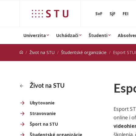
Prejsť na obsah
SvF
SjF
FEI
Univerzita
Uchádzači
Študenti
Absolve
Život na STU
Študentské organizácie
Esport ST
Esp
Život na STU
Ubytovanie
Esport ST
Stravovanie
online i o
Šport na STU
videohie
školenia,
Študentské organizácie