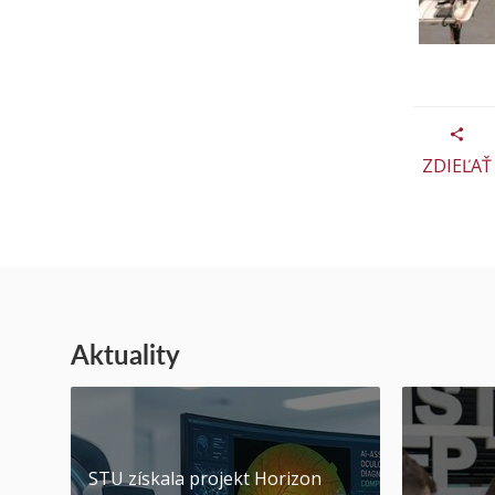
ZDIEĽAŤ
Aktuality
STU získala projekt Horizon