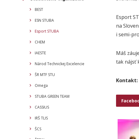
BEST
Esport ST
ESN STUBA
na Sloven
Esport STUBA
i semi-pr
CHEM
Máš záuje
IAESTE
tak nájsť
Národ Technickej Excelencie
ŠR MTF STU
Kontakt:
Omega
STUBA GREEN TEAM
Facebo
CASSIUS
IRŠ TLIS
ŠCS