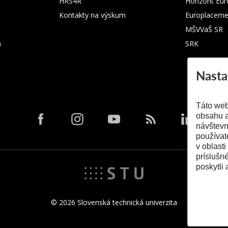
HRS4R
Horizont Eu
Kontakty na výskum
Europlaceme
MŠVVaŠ SR
m
SRK
Nasta
Táto web
obsahu a
návštevn
používat
v oblasti
príslušn
poskytli 
© 2026 Slovenská technická univerzita