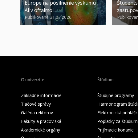
Europe na posilnenie výskumu
Študents
AI v oftalmol...
zastupov
Publikované 31.07.2026
Publikova
O univerzite
Štúdium
Základné informácie
Študijné programy
Tlačové správy
Harmonogram štúdi
Galéria rektorov
Elektronická prihláš
Fakulty a pracoviská
Poplatky za štúdium
Akademické orgány
Prijímacie konanie