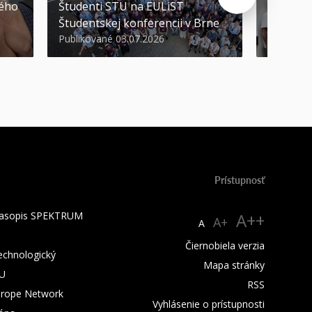
kého
Študenti STU na EULiST
najúspeš
Študentskej konferencii v Brne
športov
Publikované 03.07.2026
Publikova
Prístupnosť
 časopis SPEKTRUM
A++
A+
A
Čiernobiela verzia
technologický
Mapa stránky
TU
RSS
urope Network
Vyhlásenie o prístupnosti