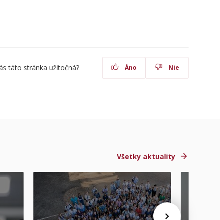
ás táto stránka užitočná?
Áno
Nie
Všetky aktuality
STU ocen