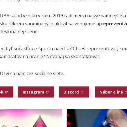
UBA sa od vzniku v roku 2019 radí medzi najvýznamnejšie a 
sku. Okrem spomínaných aktivít sa venujeme aj
reprezentá
ofesionálnej scéne.
m byť súčasťou e-športu na STU? Chceš reprezentovať, koment
 kamarátov na hranie? Neváhaj sa skontaktovať.
Ozvi sa nám cez sociálne siete.
ok
Instagram
Discord
Nábor a iné