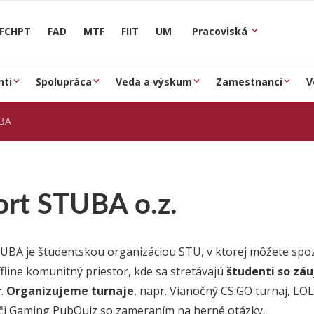
FCHPT
FAD
MTF
FIIT
UM
Pracoviská
nti
Spolupráca
Veda a výskum
Zamestnanci
V
UBA
ort STUBA o.z.
UBA je študentskou organizáciou STU, v ktorej môžete spozn
ffline komunitný priestor, kde sa stretávajú
študenti so záu
r
.
Organizujeme turnaje
, napr. Vianočný CS:GO turnaj, LOL
 či Gaming PubQuiz so zameraním na herné otázky.