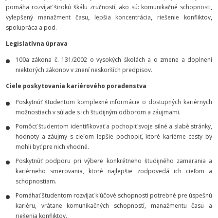
pomáha rozvíjať širokú škálu zručností, ako sú: komunikačné schopnosti
,
vylepšený manažment času
,
lepšia koncentrácia
,
riešenie konfliktov
,
spolupráca a pod.
Legislatívna úprava
100a zákona č. 131/2002 o vysokých školách a o zmene a doplnení
niektorých zákonov v znení neskorších predpisov.
Ciele poskytovania kariérového poradenstva
Poskytnúť študentom komplexné informácie o dostupných kariérnych
možnostiach v súlade s ich študijným odborom a záujmami.
Pomôcť študentom identifikovať a pochopiť svoje silné a slabé stránky,
hodnoty a záujmy s cieľom lepšie pochopiť, ktoré kariérne cesty by
mohli byť pre nich vhodné.
Poskytnúť podporu pri výbere konkrétneho študijného zamerania a
kariérneho smerovania, ktoré najlepšie zodpovedá ich cieľom a
schopnostiam.
Pomáhať študentom rozvíjať kľúčové schopnosti potrebné pre úspešnú
kariéru, vrátane komunikačných schopností, manažmentu času a
riešenia konfliktov.