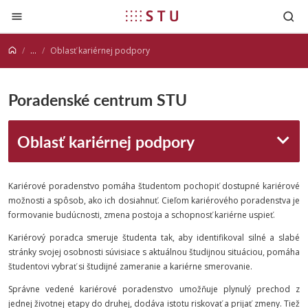
Prejsť na obsah
...
Oblasť kariérnej podpory
Poradenské centrum STU
Oblasť kariérnej podpory
Kariérové poradenstvo pomáha študentom pochopiť dostupné kariérové
možnosti a spôsob, ako ich dosiahnuť. Cieľom kariérového poradenstva je
formovanie budúcnosti, zmena postoja a schopnosť kariérne uspieť.
Kariérový poradca smeruje študenta tak, aby identifikoval silné a slabé
stránky svojej osobnosti súvisiace s aktuálnou študijnou situáciou, pomáha
študentovi vybrať si študijné zameranie a kariérne smerovanie.
Správne vedené kariérové poradenstvo umožňuje plynulý prechod z
jednej životnej etapy do druhej, dodáva istotu riskovať a prijať zmeny. Tiež