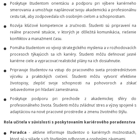
Poskytuje študentom orientáciu a podporu pri výbere kariérneho
smerovania a umožňuje naplánovať svoju akademickú a profesionálnu
cestu tak, aby zodpovedala ich osobným cieľom a schopnostiam.
Rozvíja kľúčové kompetencie a zručnosti. Študenti sú pripravení na
reálne pracovné situácie, v ktorých je dôležitá komunikácia, riešenie
konfliktov a manažment času.
Pomáha študentom vo vývoji strategického myslenia a v rozhodovacích
procesoch týkajúcich sa ich kariéry. Študenti môžu definovať jasné
kariérne ciele a vypracovať realistické plány na ich dosiahnutie.
Pripravuje študentov na vstup do pracovného sveta prostredníctvom
výcviku a praktických cvičení. Študenti môžu vytvoriť efektívne
životopisy, zlepšiť svoje schopnosti na pohovoroch a získať
sebavedomie pri hľadaní zamestnania.
Poskytuje podporu pri prechode z akademickej sféry do
profesionálneho života. Študenti môžu zvládnuť stres a výzvy spojené s
adaptáciou na nové pracovné prostredie a zmenu životného štýlu.
Rola učiteľa v súvislosti s poskytovaním kariérového poradenstva
Poradca
- aktívne informuje študentov o kariérnych možnostiach,
ktoré sú v súlade s ich študijným odborom a osobnými záujmami.