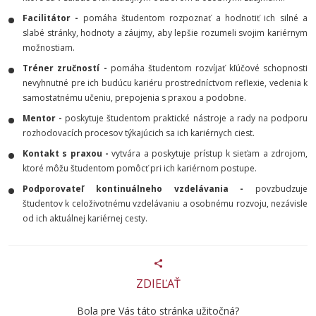
Facilitátor -
pomáha študentom rozpoznať a hodnotiť ich silné a
slabé stránky, hodnoty a záujmy, aby lepšie rozumeli svojim kariérnym
možnostiam.
Tréner zručností -
pomáha študentom rozvíjať kľúčové schopnosti
nevyhnutné pre ich budúcu kariéru prostredníctvom reflexie, vedenia k
samostatnému učeniu, prepojenia s praxou a podobne.
Mentor -
poskytuje študentom praktické nástroje a rady na podporu
rozhodovacích procesov týkajúcich sa ich kariérnych ciest.
Kontakt s praxou -
vytvára a poskytuje prístup k sieťam a zdrojom,
ktoré môžu študentom pomôcť pri ich kariérnom postupe.
Podporovateľ kontinuálneho vzdelávania -
povzbudzuje
študentov k celoživotnému vzdelávaniu a osobnému rozvoju, nezávisle
od ich aktuálnej kariérnej cesty.
ZDIEĽAŤ
Bola pre Vás táto stránka užitočná?