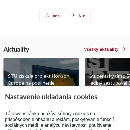
Áno
Nie
Aktuality
Všetky aktuality
STU získala projekt Horizon
Študentský tím z 
Europe na posilnenie
jediný zastupoval 
výskumu AI v oftalmol...
Južnej Kórei
Nastavenie ukladania cookies
Publikované 31.07.2026
Publikované 27.07.20
Táto webstránka používa súbory cookies na
prispôsobenie obsahu a reklám, poskytovanie funkcií
sociálnych médií a analýzu návštevnosti používame