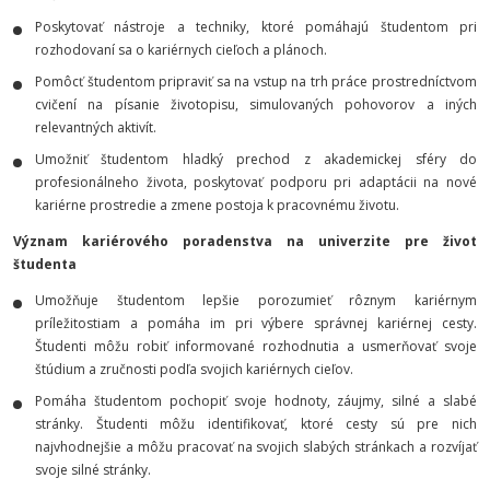
Poskytovať nástroje a techniky, ktoré pomáhajú študentom pri
rozhodovaní sa o kariérnych cieľoch a plánoch.
Pomôcť študentom pripraviť sa na vstup na trh práce prostredníctvom
cvičení na písanie životopisu, simulovaných pohovorov a iných
relevantných aktivít.
Umožniť študentom hladký prechod z akademickej sféry do
profesionálneho života, poskytovať podporu pri adaptácii na nové
kariérne prostredie a zmene postoja k pracovnému životu.
Význam kariérového poradenstva na univerzite pre život
študenta
Umožňuje študentom lepšie porozumieť rôznym kariérnym
príležitostiam a pomáha im pri výbere správnej kariérnej cesty.
Študenti môžu robiť informované rozhodnutia a usmerňovať svoje
štúdium a zručnosti podľa svojich kariérnych cieľov.
Pomáha študentom pochopiť svoje hodnoty, záujmy, silné a slabé
stránky. Študenti môžu identifikovať, ktoré cesty sú pre nich
najvhodnejšie a môžu pracovať na svojich slabých stránkach a rozvíjať
svoje silné stránky.