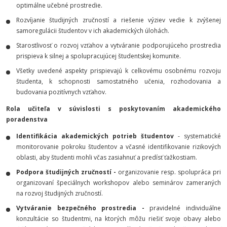
optimálne učebné prostredie.
Rozvíjanie študijných zručností a riešenie výziev vedie k zvýšenej
samoregulácii študentov v ich akademických úlohách.
Starostlivosť o rozvoj vzťahov a vytváranie podporujúceho prostredia
prispieva k silnej a spolupracujúcej študentskej komunite.
Všetky uvedené aspekty prispievajú k celkovému osobnému rozvoju
študenta, k schopnosti samostatného učenia, rozhodovania a
budovania pozitívnych vzťahov.
Rola učiteľa v súvislosti s poskytovaním akademického
poradenstva
Identifikácia akademických potrieb študentov
- systematické
monitorovanie pokroku študentov a včasné identifikovanie rizikových
oblasti, aby študenti mohli včas zasiahnuť a predísť ťažkostiam.
Podpora študijných zručností -
organizovanie resp. spolupráca pri
organizovaní špeciálnych workshopov alebo seminárov zameraných
na rozvoj študijných zručností.
Vytváranie bezpečného prostredia -
pravidelné individuálne
konzultácie so študentmi, na ktorých môžu riešiť svoje obavy alebo