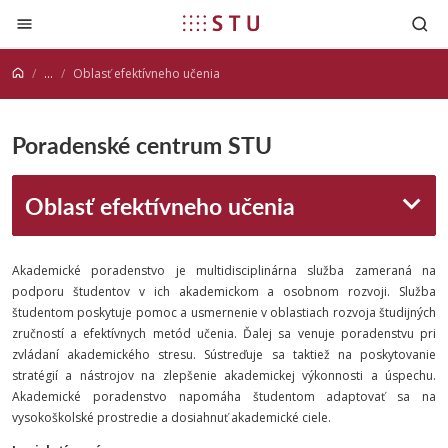
Prejsť na obsah
...
Oblasť efektívneho učenia
Poradenské centrum STU
Oblasť efektívneho učenia
Akademické poradenstvo je multidisciplinárna služba zameraná na
podporu študentov v ich akademickom a osobnom rozvoji. Služba
študentom poskytuje pomoc a usmernenie v oblastiach rozvoja študijných
zručností a efektívnych metód učenia. Ďalej sa venuje poradenstvu pri
zvládaní akademického stresu. Sústreďuje sa taktiež na poskytovanie
stratégií a nástrojov na zlepšenie akademickej výkonnosti a úspechu.
Akademické poradenstvo napomáha študentom adaptovať sa na
vysokoškolské prostredie a dosiahnuť akademické ciele.