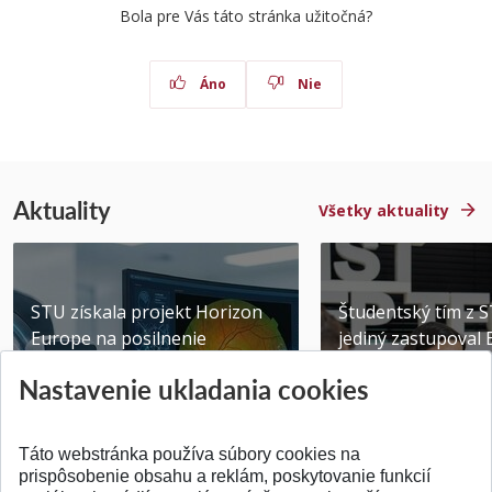
Bola pre Vás táto stránka užitočná?
Áno
Nie
Aktuality
Všetky aktuality
STU získala projekt Horizon
Študentský tím z 
Europe na posilnenie
jediný zastupoval 
výskumu AI v oftalmol...
Južnej Kórei
Nastavenie ukladania cookies
Publikované 31.07.2026
Publikované 27.07.20
Táto webstránka používa súbory cookies na
prispôsobenie obsahu a reklám, poskytovanie funkcií