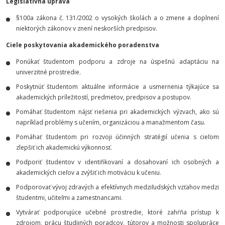
Legislatívna úprava
§100a zákona č. 131/2002 o vysokých školách a o zmene a doplnení
niektorých zákonov v znení neskorších predpisov.
Ciele poskytovania akademického poradenstva
Ponúkať študentom podporu a zdroje na úspešnú adaptáciu na
univerzitné prostredie.
Poskytnúť študentom aktuálne informácie a usmernenia týkajúce sa
akademických príležitostí, predmetov, predpisov a postupov.
Pomáhať študentom nájsť riešenia pri akademických výzvach, ako sú
napríklad problémy s učením, organizáciou a manažmentom času.
Pomáhať študentom pri rozvoji účinných stratégií učenia s cieľom
zlepšiť ich akademickú výkonnosť.
Podporiť študentov v identifikovaní a dosahovaní ich osobných a
akademických cieľov a zvýšiť ich motiváciu k učeniu.
Podporovať vývoj zdravých a efektívnych medziľudských vzťahov medzi
študentmi, učiteľmi a zamestnancami.
Vytvárať podporujúce učebné prostredie, ktoré zahŕňa prístup k
zdrojom, prácu študijných poradcov, tútorov a možnosti spolupráce