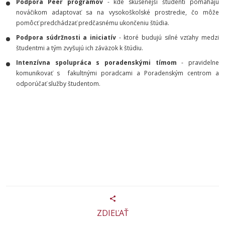
Podpora Peer programov
- kde skúsenejší študenti pomáhajú
nováčikom adaptovať sa na vysokoškolské prostredie, čo môže
pomôcť predchádzať predčasnému ukončeniu štúdia.
Podpora súdržnosti a iniciatív
- ktoré budujú silné vzťahy medzi
študentmi a tým zvyšujú ich záväzok k štúdiu.
Intenzívna spolupráca s poradenskými tímom
- pravidelne
komunikovať s fakultnými poradcami a Poradenským centrom a
odporúčať služby študentom.
ZDIEĽAŤ