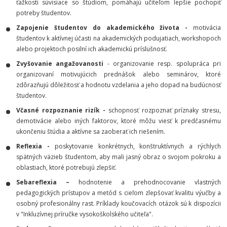
ťažkosti súvisiace so štúdiom, pomáhajú učiteľom lepšie pochopiť
potreby študentov.
Zapojenie študentov do akademického života -
motivácia
študentov k aktívnej účasti na akademických podujatiach, workshopoch
alebo projektoch posilní ich akademickú príslušnosť.
Zvyšovanie angažovanosti
- organizovanie resp. spolupráca pri
organizovaní motivujúcich prednášok alebo seminárov, ktoré
zdôrazňujú dôležitosť a hodnotu vzdelania a jeho dopad na budúcnosť
študentov.
Včasné rozpoznanie rizík -
schopnosť rozpoznať príznaky stresu,
demotivácie alebo iných faktorov, ktoré môžu viesť k predčasnému
ukončeniu štúdia a aktívne sa zaoberať ich riešením.
Reflexia -
poskytovanie konkrétnych, konštruktívnych a rýchlych
spätných väzieb študentom, aby mali jasný obraz o svojom pokroku a
oblastiach, ktoré potrebujú zlepšiť.
Sebareflexia –
hodnotenie a prehodnocovanie vlastných
pedagogických prístupov a metód s cieľom zlepšovať kvalitu výučby a
osobný profesionálny rast. Príklady koučovacích otázok sú k dispozícii
v "Inkluzívnej príručke vysokoškolského učiteľa".