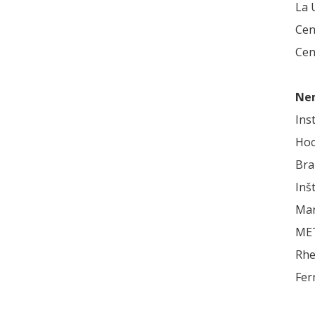
La 
Cen
Cen
Ne
Ins
Hoc
Bra
Inš
Mar
MET
Rhe
Fer