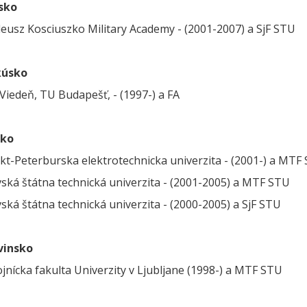
sko
eusz Kosciuszko Military Academy - (2001-2007) a SjF STU
kúsko
Viedeň, TU Budapešť, - (1997-) a FA
sko
kt-Peterburska elektrotechnicka univerzita - (2001-) a MTF
vská štátna technická univerzita - (2001-2005) a MTF STU
vská štátna technická univerzita - (2000-2005) a SjF STU
vinsko
ojnícka fakulta Univerzity v Ljubljane (1998-) a MTF STU