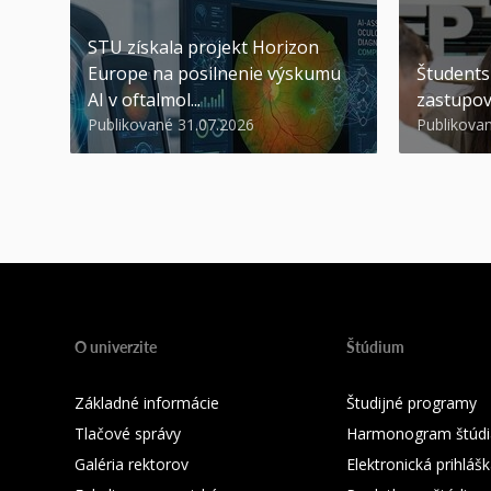
STU získala projekt Horizon
Europe na posilnenie výskumu
Študents
AI v oftalmol...
zastupov
Publikované 31.07.2026
Publikova
O univerzite
Štúdium
Základné informácie
Študijné programy
Tlačové správy
Harmonogram štúdi
Galéria rektorov
Elektronická prihláš