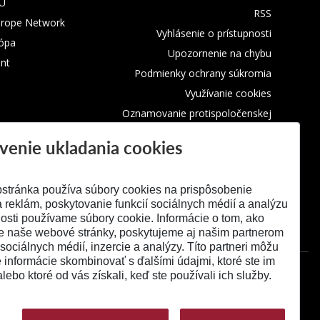
TU
RSS
urope Network
Vyhlásenie o prístupnosti
rópa
Upozornenie na chybu
nt
Podmienky ochrany súkromia
Využívanie cookies
Oznamovanie protispoločenskej
činnosti
venie ukladania cookies
stránka používa súbory cookies na prispôsobenie
 reklám, poskytovanie funkcií sociálnych médií a analýzu
osti používame súbory cookie. Informácie o tom, ako
e naše webové stránky, poskytujeme aj našim partnerom
 sociálnych médií, inzercie a analýzy. Títo partneri môžu
é informácie skombinovať s ďalšími údajmi, ktoré ste im
alebo ktoré od vás získali, keď ste používali ich služby.