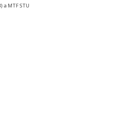
03) a MTF STU