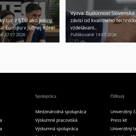
Výzva: Budúcnosť Slovenska
ký tím z STU ako jediný
závisí od kvalitného technic
al Európu v Južnej Kórei
vzdelávani...
né 27.07.2026
Publikované 14.07.2026
Spolupráca
Odkazy
Medzinárodná spolupráca
Univerzitný
a
Výskumné pracoviská
Press kit
ka
Výskumná spolupráca
Univerzitný 