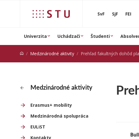
Prejsť na obsah
SvF
SjF
FEI
Univerzita
Uchádzači
Študenti
Absolve
Medzinárodné aktivity
Prehľad fakultných dohôd platný
Pre
Medzinárodné aktivity
Erasmus+ mobility
Medzinárodná spolupráca
EULiST
Bul
Kontakty