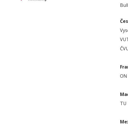
Bul
Čes
Vys
VUT
ČVU
Fra
ON 
Ma
TU 
Me