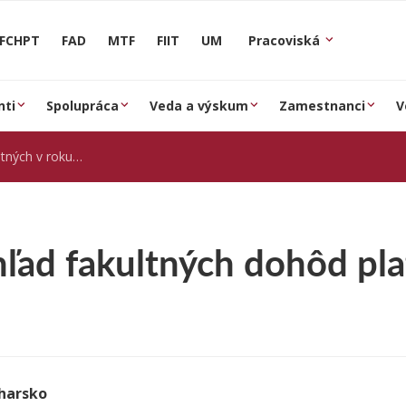
FCHPT
FAD
MTF
FIIT
UM
Pracoviská
nti
Spolupráca
Veda a výskum
Zamestnanci
V
ch v roku 2002
hľad fakultných dohôd pl
harsko