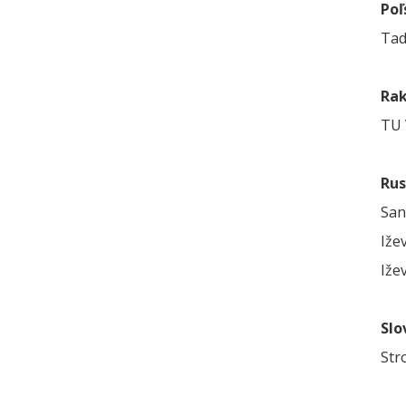
Poľ
Tad
Ra
TU 
Ru
San
Iže
Iže
Slo
Str