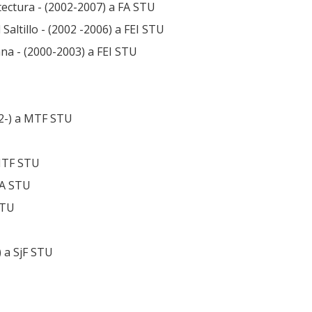
ectura - (2002-2007) a FA STU
altillo - (2002 -2006) a FEI STU
ana - (2000-2003) a FEI STU
02-) a MTF STU
 MTF STU
FA STU
STU
 a SjF STU