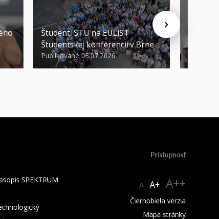
STU ocen
kého
Študenti STU na EULiST
najúspeš
Študentskej konferencii v Brne
športov
Publikované 03.07.2026
Publikova
Prístupnosť
 časopis SPEKTRUM
A++
A+
A
Čiernobiela verzia
technologický
Mapa stránky