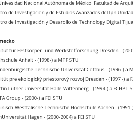
Univesidad Nacional Autónoma de México, Facultad de Arquit
tro de Investigación y de Estudios Avanzados del Ipn Unidad S
tro de Investigación y Desarollo de Technology Digital Tiju
mecko
titut fur Festkorper- und Werkstofforschung Dresden - (20
hschule Anhalt - (1998-) a MTF STU
ndenburgische Technische Universität Cottbus - (1996-) a
titút pre ekologický priestorový rozvoj Dresden - (1997 -) a 
tin Luther Universität Halle-Wittenberg - (1994-) a FCHPT 
A Group - (2000-) a FEI STU
inisch-Westfälische Technische Hochschule Aachen - (1991-)
nUniversität Hagen - (2000-2004) a FEI STU