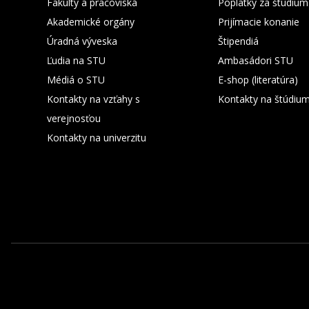
Fakulty a pracoviská
Poplatky za štúdium
Akademické orgány
Prijímacie konanie
Úradná výveska
Štipendiá
Ľudia na STU
Ambasádori STU
Médiá o STU
E-shop (literatúra)
Kontakty na vzťahy s
Kontakty na štúdiu
verejnosťou
Kontakty na univerzitu