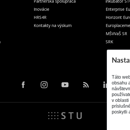
Partnerská spolupráca
inkubátor S
Inovácie
Enterprise E
HRS4R
Horizont Eu
Kontakty na výskum
Europlaceme
MŠVVaŠ SR
m
SRK
Nasta
Táto web
obsahu a
návštevn
používat
v oblasti
príslušn
poskytli 