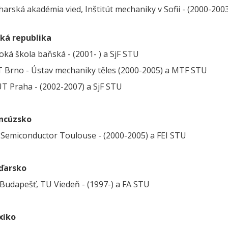
harská akadémia vied, Inštitút mechaniky v Sofii - (2000-20
ká republika
oká škola baňská - (2001- ) a SjF STU
 Brno - Ústav mechaniky těles (2000-2005) a MTF STU
T Praha - (2002-2007) a SjF STU
ncúzsko
Semiconductor Toulouse - (2000-2005) a FEI STU
ďarsko
Budapešť, TU Viedeň - (1997-) a FA STU
xiko