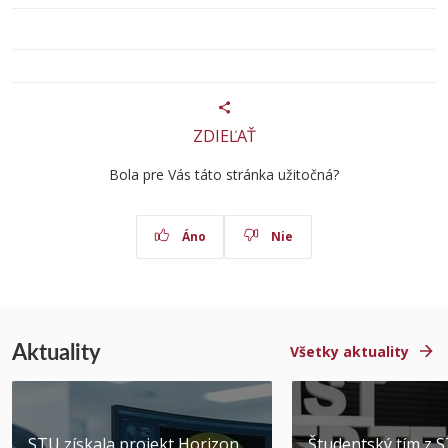
ZDIEĽAŤ
Bola pre Vás táto stránka užitočná?
Áno
Nie
Aktuality
Všetky aktuality
STU získala projekt Horizon
Študentský tím z 