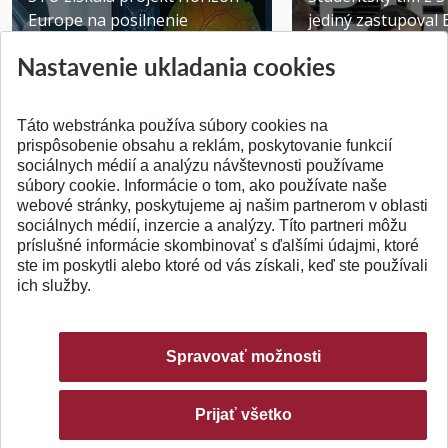
Europe na posilnenie
jediný zastupoval 
výskumu AI v oftalmol...
Južnej Kórei
Nastavenie ukladania cookies
Publikované 31.07.2026
Publikované 27.07.20
Táto webstránka používa súbory cookies na
prispôsobenie obsahu a reklám, poskytovanie funkcií
sociálnych médií a analýzu návštevnosti používame
súbory cookie. Informácie o tom, ako používate naše
webové stránky, poskytujeme aj našim partnerom v oblasti
SPÄŤ NA VRCH
sociálnych médií, inzercie a analýzy. Títo partneri môžu
príslušné informácie skombinovať s ďalšími údajmi, ktoré
ste im poskytli alebo ktoré od vás získali, keď ste používali
ich služby.
Spravovať možnosti
Prijať všetko
© 2026 Slovenská technická univerzita