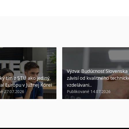
Výzva: Budúcnosť Slovenska
ký tím z STU ako jediný
závisí od kvalitného technic
al Európu v Južnej Kórei
vzdelávani...
né 27.07.2026
Publikované 14.07.2026