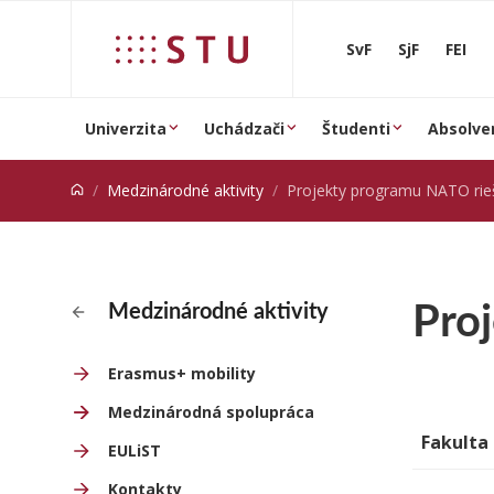
Prejsť na obsah
SvF
SjF
FEI
Univerzita
Uchádzači
Študenti
Absolve
Medzinárodné aktivity
Projekty programu NATO riešen
Pro
Medzinárodné aktivity
Erasmus+ mobility
Medzinárodná spolupráca
Fakulta
EULiST
Kontakty