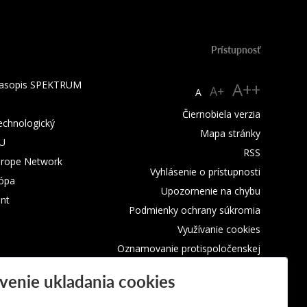
Prístupnosť
 časopis SPEKTRUM
A++
A+
A
Čiernobiela verzia
technologický
Mapa stránky
TU
RSS
urope Network
Vyhlásenie o prístupnosti
rópa
Upozornenie na chybu
nt
Podmienky ochrany súkromia
Využívanie cookies
Oznamovanie protispoločenskej
činnosti
venie ukladania cookies