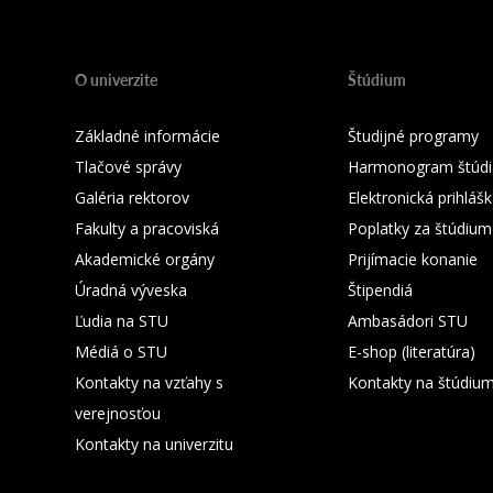
O univerzite
Štúdium
Základné informácie
Študijné programy
Tlačové správy
Harmonogram štúdi
Galéria rektorov
Elektronická prihláš
Fakulty a pracoviská
Poplatky za štúdium
Akademické orgány
Prijímacie konanie
Úradná výveska
Štipendiá
Ľudia na STU
Ambasádori STU
Médiá o STU
E-shop (literatúra)
Kontakty na vzťahy s
Kontakty na štúdiu
verejnosťou
Kontakty na univerzitu