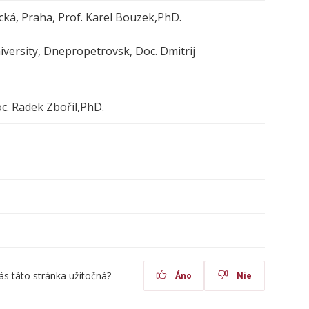
ká, Praha, Prof. Karel Bouzek,PhD.
versity, Dnepropetrovsk, Doc. Dmitrij
c. Radek Zbořil,PhD.
ás táto stránka užitočná?
Áno
Nie