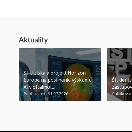
Aktuality
STU získala projekt Horizon
Europe na posilnenie výskumu
Študents
AI v oftalmol...
zastupov
Publikované 31.07.2026
Publikova