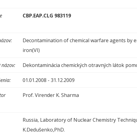
e
CBP.EAP.CLG 983119
názov:
Decontamination of chemical warfare agents by en
iron(VI)
 názov:
Dekontaminácia chemických otravných látok pomoc
enia:
01.01.2008 - 31.12.2009
tor
Prof. Virender K. Sharma
Russia, Laboratory of Nuclear Chemistry Techniques
K.Dedušenko,PhD.