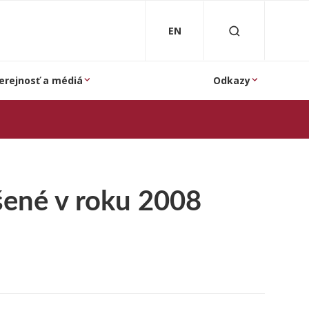
EN
erejnosť a médiá
Odkazy
šené v roku 2008