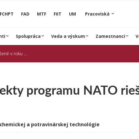
FCHPT
FAD
MTF
FIIT
UM
Pracoviská
nti
Spolupráca
Veda a výskum
Zamestnanci
V
é v roku 2008
jekty programu NATO rie
 chemickej a potravinárskej technológie