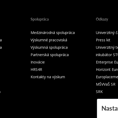
Spolupráca
Odkazy
Medzinárodná spolupráca
Univerzitný
a
Výskumné pracoviská
Press kit
ka
Výskumná spolupráca
Univerzitný 
Partnerská spolupráca
inkubátor S
Inovácie
Enterprise E
HRS4R
Horizont Eu
Kontakty na výskum
Europlaceme
MŠVVaŠ SR
m
SRK
Nasta