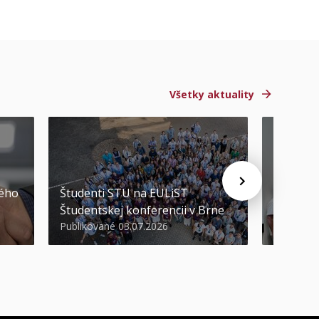
Všetky aktuality
STU ocen
kého
Študenti STU na EULiST
najúspeš
Študentskej konferencii v Brne
športov
Publikované 03.07.2026
Publikova