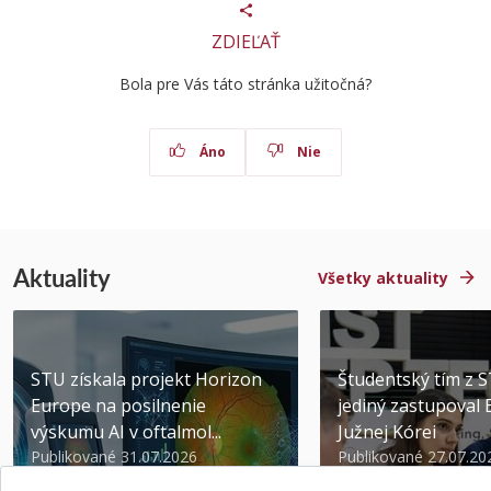
ZDIEĽAŤ
Bola pre Vás táto stránka užitočná?
Áno
Nie
Aktuality
Všetky aktuality
STU získala projekt Horizon
Študentský tím z 
Europe na posilnenie
jediný zastupoval 
výskumu AI v oftalmol...
Južnej Kórei
Publikované 31.07.2026
Publikované 27.07.20