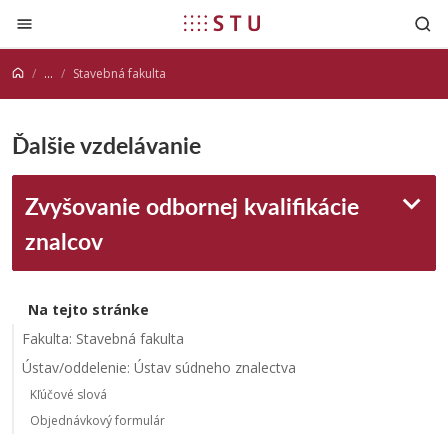
Prejsť na obsah
...
Stavebná fakulta
Ďalšie vzdelávanie
Zvyšovanie odbornej kvalifikácie
znalcov
Na tejto stránke
Fakulta: Stavebná fakulta
Ústav/oddelenie: Ústav súdneho znalectva
Kľúčové slová
Objednávkový formulár