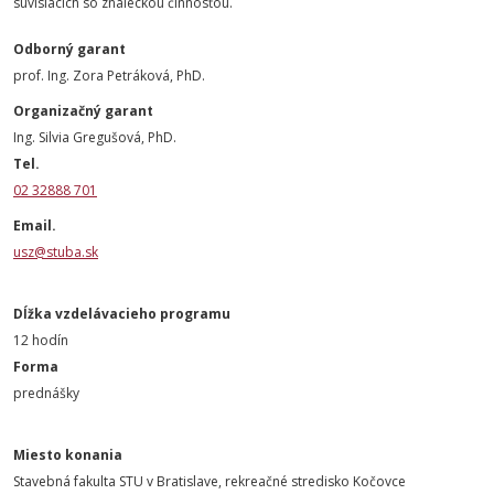
súvisiacich so znaleckou činnosťou.
Odborný garant
prof. Ing. Zora Petráková, PhD.
Organizačný garant
Ing. Silvia Gregušová, PhD.
Tel.
02 32888 701
Email.
usz@stuba.sk
Dĺžka vzdelávacieho programu
12 hodín
Forma
prednášky
Miesto konania
Stavebná fakulta STU v Bratislave, rekreačné stredisko Kočovce