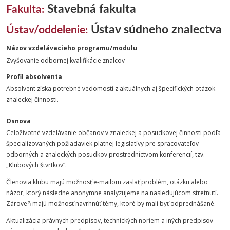
Stavebná fakulta
Fakulta:
Ústav súdneho znalectva
Ústav/oddelenie:
Názov vzdelávacieho programu/modulu
Zvyšovanie odbornej kvalifikácie znalcov
Profil absolventa
Absolvent získa potrebné vedomosti z aktuálnych aj špecifických otázok
znaleckej činnosti.
Osnova
Celoživotné vzdelávanie občanov v znaleckej a posudkovej činnosti podľa
špecializovaných požiadaviek platnej legislatívy pre spracovateľov
odborných a znaleckých posudkov prostredníctvom konferencií, tzv.
„Klubových štvrtkov“.
Členovia klubu majú možnosť e-mailom zaslať problém, otázku alebo
názor, ktorý následne anonymne analyzujeme na nasledujúcom stretnutí.
Zároveň majú možnosť navrhnúť témy, ktoré by mali byť odprednášané.
Aktualizácia právnych predpisov, technických noriem a iných predpisov