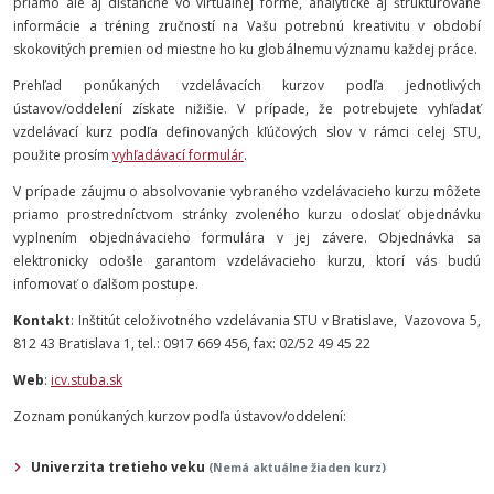
priamo ale aj dištančne vo virtuálnej forme, analytické aj štruktúrované
informácie a tréning zručností na Vašu potrebnú kreativitu v období
skokovitých premien od miestne ho ku globálnemu významu každej práce.
Prehľad ponúkaných vzdelávacích kurzov podľa jednotlivých
ústavov/oddelení získate nižišie. V prípade, že potrebujete vyhľadať
vzdelávací kurz podľa definovaných kľúčových slov v rámci celej STU,
použite prosím
vyhľadávací formulár
.
V prípade záujmu o absolvovanie vybraného vzdelávacieho kurzu môžete
priamo prostredníctvom stránky zvoleného kurzu odoslať objednávku
vyplnením objednávacieho formulára v jej závere. Objednávka sa
elektronicky odošle garantom vzdelávacieho kurzu, ktorí vás budú
infomovať o ďalšom postupe.
Kontakt
: Inštitút celoživotného vzdelávania STU v Bratislave, Vazovova 5,
812 43 Bratislava 1, tel.: 0917 669 456, fax: 02/52 49 45 22
Web
:
icv.stuba.sk
Zoznam ponúkaných kurzov podľa ústavov/oddelení:
Univerzita tretieho veku
(Nemá aktuálne žiaden kurz)