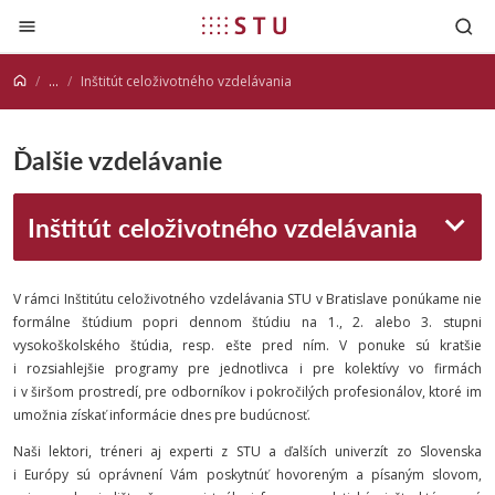
Prejsť na obsah
...
Inštitút celoživotného vzdelávania
Ďalšie vzdelávanie
Inštitút celoživotného vzdelávania
V rámci Inštitútu celoživotného vzdelávania STU v Bratislave ponúkame nie
formálne štúdium popri dennom štúdiu na 1., 2. alebo 3. stupni
vysokoškolského štúdia, resp. ešte pred ním. V ponuke sú kratšie
i rozsiahlejšie programy pre jednotlivca i pre kolektívy vo firmách
i v širšom prostredí, pre odborníkov i pokročilých profesionálov, ktoré im
umožnia získať informácie dnes pre budúcnosť.
Naši lektori, tréneri aj experti z STU a ďalších univerzít zo Slovenska
i Európy sú oprávnení Vám poskytnúť hovoreným a písaným slovom,