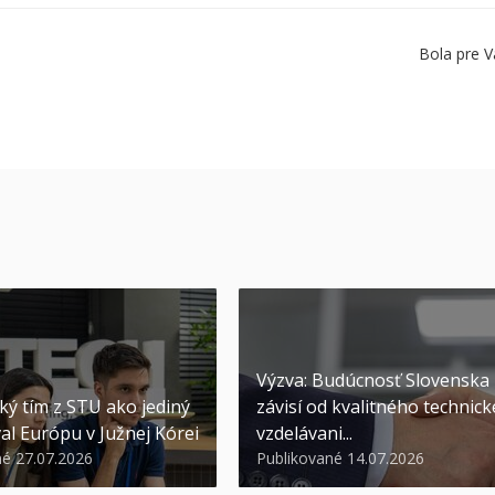
Bola pre V
Výzva: Budúcnosť Slovenska
ký tím z STU ako jediný
závisí od kvalitného technic
al Európu v Južnej Kórei
vzdelávani...
né 27.07.2026
Publikované 14.07.2026