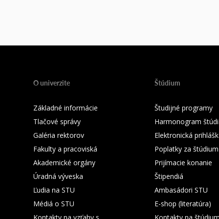
O univerzite
Štúdium
Základné informácie
Študijné programy
Tlačové správy
Harmonogram štúdi
Galéria rektorov
Elektronická prihláš
Fakulty a pracoviská
Poplatky za štúdium
Akademické orgány
Prijímacie konanie
Úradná výveska
Štipendiá
Ľudia na STU
Ambasádori STU
Médiá o STU
E-shop (literatúra)
Kontakty na vzťahy s
Kontakty na štúdiu