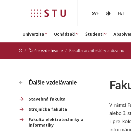
Prejsť na obsah
SvF
SjF
FEI
Univerzita
Uchádzači
Študenti
Absolve
Ďalšie vzdelávanie
Fakulta architektúry a dizajnu
Faku
Ďalšie vzdelávanie
Stavebná fakulta
V rámci F
Strojnícka fakulta
alebo 3. 
Fakulta elektrotechniky a
i pre kol
informatiky
informáci