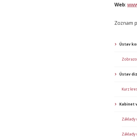
Web
:
www
Zoznam p
Ústav kon
Zobrazo
Ústav di
Kurz kre
Kabinet 
Základy m
Základy m