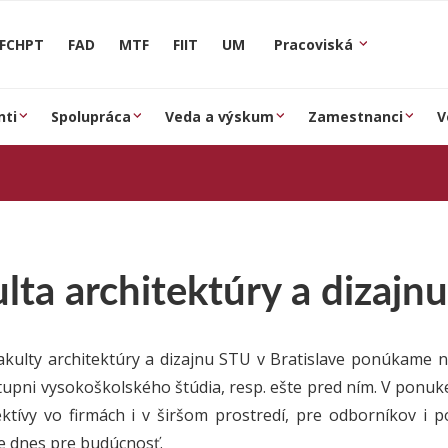
FCHPT
FAD
MTF
FIIT
UM
Pracoviská
nti
Spolupráca
Veda a výskum
Zamestnanci
V
lta architektúry a dizajnu
akulty architektúry a dizajnu STU v Bratislave ponúkame n
stupni vysokoškolského štúdia, resp. ešte pred ním. V ponuke
ektívy vo firmách i v širšom prostredí, pre odborníkov i 
e dnes pre budúcnosť.