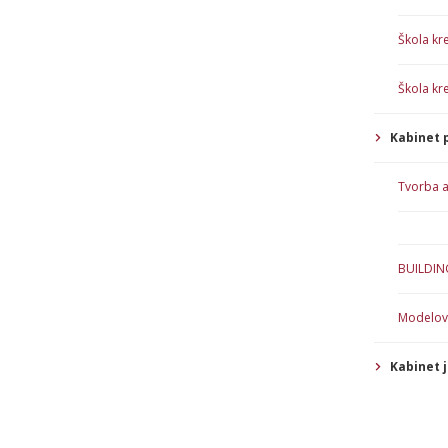
Škola kre
Škola kre
Kabinet 
Tvorba ar
BUILDIN
Modelova
Kabinet 