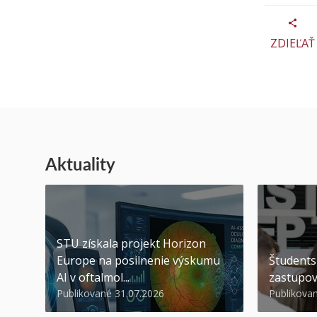
ZDIEĽAŤ
Aktuality
STU získala projekt Horizon
Europe na posilnenie výskumu
Študents
AI v oftalmol...
zastupov
Publikované 31.07.2026
Publikova