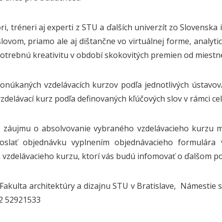
ori, tréneri aj experti z STU a ďalších univerzít zo Sloven
lovom, priamo ale aj dištančne vo virtuálnej forme, analyti
otrebnú kreativitu v období skokovitých premien od miest
onúkaných vzdelávacích kurzov podľa jednotlivých ústavov/o
vzdelávací kurz podľa definovaných kľúčových slov v rámci c
e záujmu o absolvovanie vybraného vzdelávacieho kurzu 
oslať objednávku vyplnením objednávacieho formulára v
vzdelávacieho kurzu, ktorí vás budú infomovať o ďalšom p
 Fakulta architektúry a dizajnu STU v Bratislave, Námestie s
 2 52921533