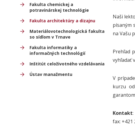
Fakulta chemickej a
potravinárskej technológie
Naši lekt
Fakulta architektúry a dizajnu
písaným s
Materiálovotechnologická fakulta
na Vašu p
so sídlom v Trnave
Fakulta informatiky a
Prehľad p
informačných technológií
vyhľadať 
Inštitút celoživotného vzdelávania
Ústav manažmentu
V prípad
kurzu od
garantom 
Kontakt
:
fax: +421