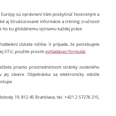
ska i Európy sú oprávnení Vám poskytnúť hovoreným a
cké aj štruktúrované informácie a tréning zručností
ne ho ku globálnemu významu každej práce.
ddelení získate nižišie. V prípade, že potrebujete
elej STU, použite prosím
vyhľadávací formulár
.
môžete priamo prostredníctvom stránky zvoleného
 jej závere. Objednávka sa elektronicky odošle
ostupe.
lobody 19, 812 45 Bratislava, tel.: +421 2 57276 215,