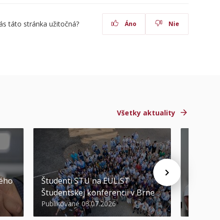
ás táto stránka užitočná?
Áno
Nie
Všetky aktuality
STU ocen
kého
Študenti STU na EULiST
najúspeš
Študentskej konferencii v Brne
športov
Publikované 03.07.2026
Publikova