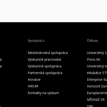
Spolupráca
Odkazy
Medzinárodná spolupráca
Univerzitný
a
Výskumné pracoviská
Press kit
ka
Výskumná spolupráca
Univerzitný 
Partnerská spolupráca
inkubátor S
Inovácie
Enterprise E
HRS4R
Horizont Eu
Kontakty na výskum
Europlaceme
MŠVVaŠ SR
m
SRK