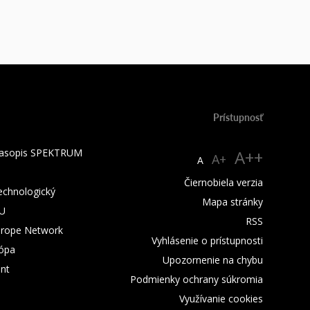
Prístupnosť
 časopis SPEKTRUM
A++
A+
A
Čiernobiela verzia
technologický
Mapa stránky
TU
RSS
urope Network
Vyhlásenie o prístupnosti
rópa
Upozornenie na chybu
nt
Podmienky ochrany súkromia
Využívanie cookies