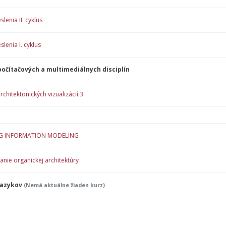
slenia II. cyklus
slenia I. cyklus
počítačových a multimediálnych disciplín
chitektonických vizualizácií 3
G INFORMATION MODELING
nie organickej architektúry
jazykov
(Nemá aktuálne žiaden kurz)