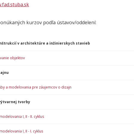
.fad.stuba.sk
onúkaných kurzov podľa ústavov/oddelení:
štrukcií v architektúre a inžinierskych stavieb
vanie objektov
zajnu
sby a modelovania pre záujemcov o dizajn
výtvarnej tvorby
odelovania I, II - II. cyklus
odelovania I, II - I. cyklus