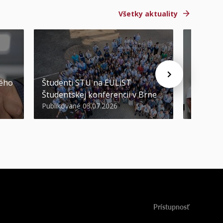
Všetky aktuality
STU ocen
kého
Študenti STU na EULiST
najúspeš
Študentskej konferencii v Brne
športov
Publikované 03.07.2026
Publikova
Prístupnosť