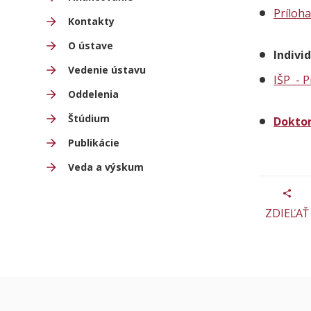
Príloha
Kontakty
O ústave
Indivi
Vedenie ústavu
IŠP - P
Oddelenia
Štúdium
Dokto
Publikácie
Veda a výskum
ZDIEĽAŤ