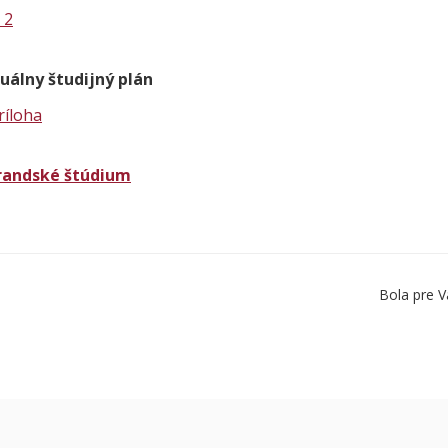
 2
duálny študijný plán
ríloha
randské štúdium
Bola pre V