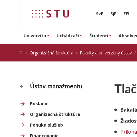
Prejsť na obsah
SvF
SjF
FEI
Univerzita
Uchádzači
Študenti
Absolve
Organizačná štruktúra
Fakulty a univerzitný ústav
Tlač
Ústav manažmentu
Poslanie
Bakalá
Organizačná štruktúra
Žiados
Ponuka služieb
Príloha
Financovanie