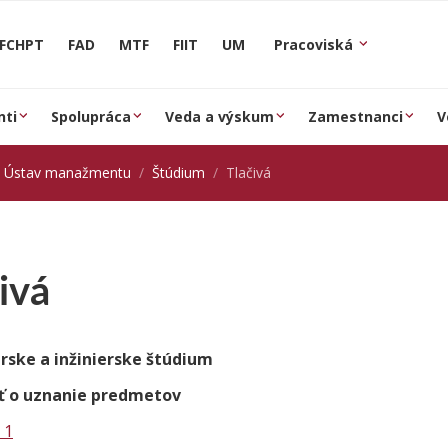
FCHPT
FAD
MTF
FIIT
UM
Pracoviská
nti
Spolupráca
Veda a výskum
Zamestnanci
V
Ústav manažmentu
Štúdium
Tlačivá
ivá
rske a inžinierske štúdium
ť o uznanie predmetov
 1