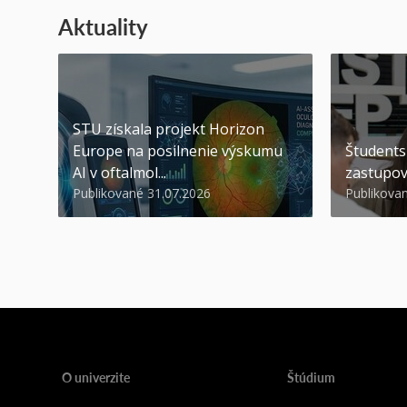
Aktuality
STU získala projekt Horizon
Europe na posilnenie výskumu
Študents
AI v oftalmol...
zastupov
Publikované 31.07.2026
Publikova
O univerzite
Štúdium