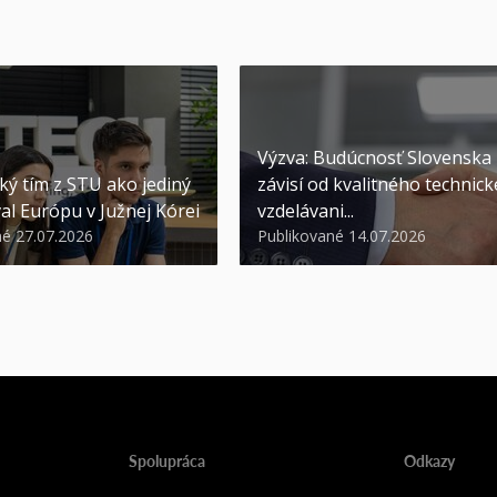
Výzva: Budúcnosť Slovenska
ký tím z STU ako jediný
závisí od kvalitného technic
al Európu v Južnej Kórei
vzdelávani...
né 27.07.2026
Publikované 14.07.2026
Spolupráca
Odkazy