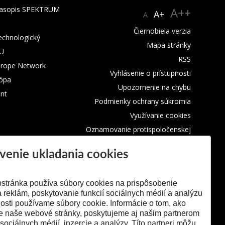
 časopis SPEKTRUM
A++
A+
A
Čiernobiela verzia
technologický
Mapa stránky
TU
RSS
urope Network
Vyhlásenie o prístupnosti
rópa
Upozornenie na chybu
nt
Podmienky ochrany súkromia
Využívanie cookies
Oznamovanie protispoločenskej
činnosti
venie ukladania cookies
stránka používa súbory cookies na prispôsobenie
 reklám, poskytovanie funkcií sociálnych médií a analýzu
osti používame súbory cookie. Informácie o tom, ako
e naše webové stránky, poskytujeme aj našim partnerom
 sociálnych médií, inzercie a analýzy. Títo partneri môžu