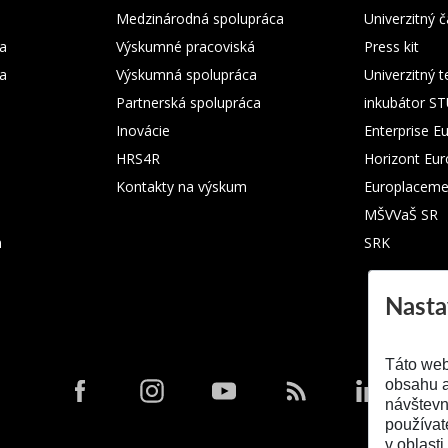
Medzinárodná spolupráca
Univerzitný
a
Výskumné pracoviská
Press kit
ka
Výskumná spolupráca
Univerzitný 
Partnerská spolupráca
inkubátor S
Inovácie
Enterprise E
HRS4R
Horizont Eu
Kontakty na výskum
Europlaceme
MŠVVaŠ SR
m
SRK
Nasta
Táto web
obsahu a
návštevn
používat
v oblasti