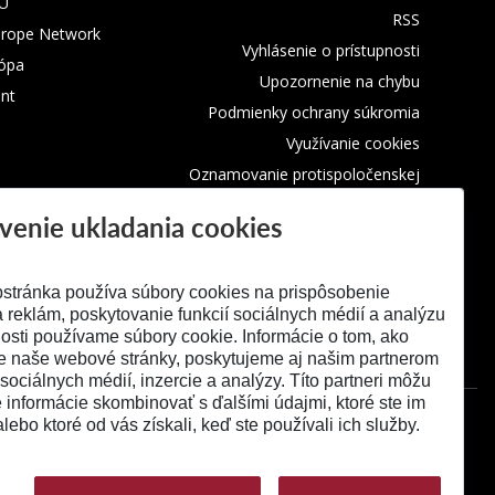
TU
RSS
urope Network
Vyhlásenie o prístupnosti
rópa
Upozornenie na chybu
nt
Podmienky ochrany súkromia
Využívanie cookies
Oznamovanie protispoločenskej
činnosti
venie ukladania cookies
stránka používa súbory cookies na prispôsobenie
 reklám, poskytovanie funkcií sociálnych médií a analýzu
osti používame súbory cookie. Informácie o tom, ako
e naše webové stránky, poskytujeme aj našim partnerom
 sociálnych médií, inzercie a analýzy. Títo partneri môžu
é informácie skombinovať s ďalšími údajmi, ktoré ste im
alebo ktoré od vás získali, keď ste používali ich služby.