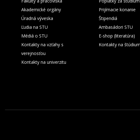
Fakulty a pracoviská
Poplatky za štúdium
Akademické orgány
Prijímacie konanie
Úradná výveska
Štipendiá
Ľudia na STU
Ambasádori STU
Médiá o STU
E-shop (literatúra)
Kontakty na vzťahy s
Kontakty na štúdiu
verejnosťou
Kontakty na univerzitu