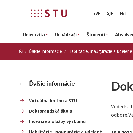
Prejsť na obsah
SvF
SjF
FEI
Univerzita
Uchádzači
Študenti
Absolve
Ďalšie informácie
Habilitácie, inaugurácie a udelené 
Dok
Ďalšie informácie
Virtuálna knižnica STU
Vedecká h
Doktorandská škola
odbore.Ve
Inovácie a služby výskumu
Habilitácie, inaugurácie a udelené
10.5.2021