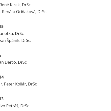
 René Kizek, DrSc.
. Renáta Oriňaková, DrSc.
15
Janotka, DrSc.
Ivan Špánik, DrSc.
5
Ján Derco, DrSc.
14
. Peter Kollár, DrSc.
13
 Ivo Petráš, DrSc.