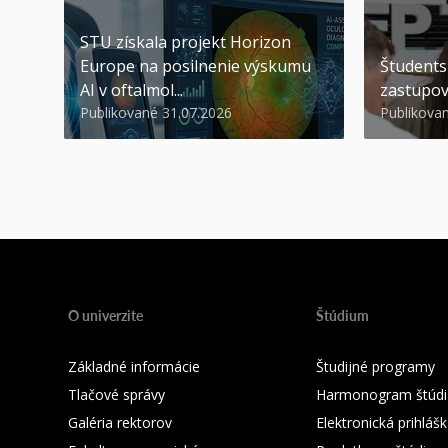
STU získala projekt Horizon
Europe na posilnenie výskumu
Študents
AI v oftalmol...
zastupov
Publikované 31.07.2026
Publikova
O univerzite
Štúdium
Základné informácie
Študijné programy
Tlačové správy
Harmonogram štúdi
Galéria rektorov
Elektronická prihláš