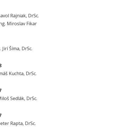
Pavol Rajniak, DrSc.
Ing. Miroslav Fikar
 Jirí Šíma, DrSc.
8
áš Kuchta, DrSc.
7
Miloš Sedlák, DrSc.
7
Peter Rapta, DrSc.