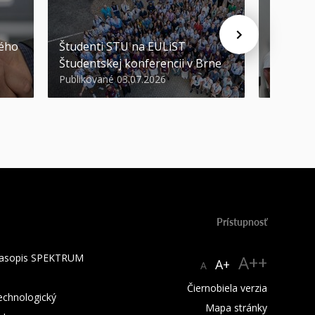
STU ocen
kého
Študenti STU na EULiST
najúspeš
Študentskej konferencii v Brne
športov
Publikované 03.07.2026
Publikova
Prístupnosť
 časopis SPEKTRUM
A++
A+
A
Čiernobiela verzia
technologický
Mapa stránky