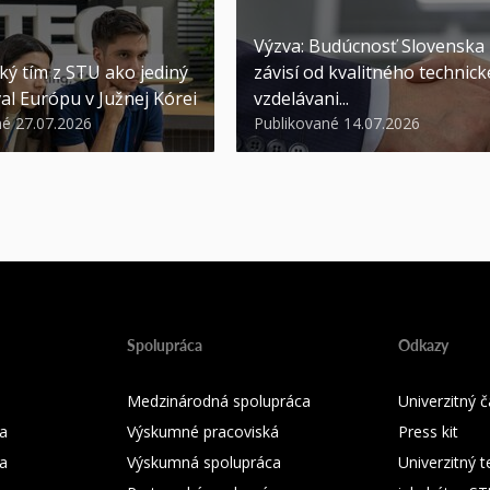
Výzva: Budúcnosť Slovenska
ký tím z STU ako jediný
závisí od kvalitného technic
al Európu v Južnej Kórei
vzdelávani...
né 27.07.2026
Publikované 14.07.2026
Spolupráca
Odkazy
Medzinárodná spolupráca
Univerzitný
a
Výskumné pracoviská
Press kit
ka
Výskumná spolupráca
Univerzitný 