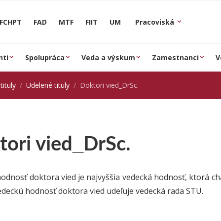
FCHPT
FAD
MTF
FIIT
UM
Pracoviská
nti
Spolupráca
Veda a výskum
Zamestnanci
V
tituly
Udelené tituly
Doktori vied_DrSc.
tori vied_DrSc.
odnosť doktora vied je najvyššia vedecká hodnosť, ktorá 
deckú hodnosť doktora vied udeľuje vedecká rada STU.