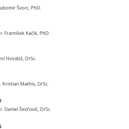
 Ľubomír Švorc, PhD.
r. František Kačík, PhD.
ol Hvizdoš, DrSc.
 Kristian Mathis, DrSc.
7
. Daniel Ševčovič, DrSc.
5