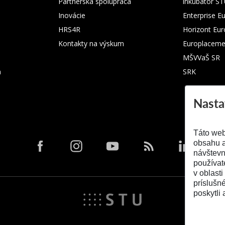
Partnerská spolupráca
inkubátor S
Inovácie
Enterprise E
HRS4R
Horizont Eu
Kontakty na výskum
Europlaceme
MŠVVaŠ SR
m
SRK
Nasta
Táto web
obsahu a
návštevn
používat
v oblasti
príslušn
poskytli 