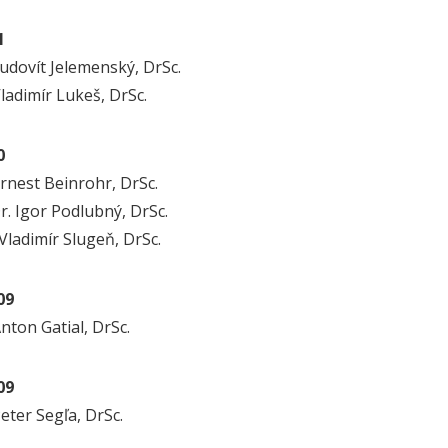
1
Ľudovít Jelemenský, DrSc.
Vladimír Lukeš, DrSc.
0
Ernest Beinrohr, DrSc.
r. Igor Podlubný, DrSc.
 Vladimír Slugeň, DrSc.
09
Anton Gatial, DrSc.
09
Peter Segľa, DrSc.