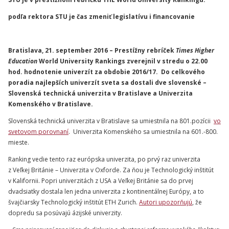
podľa rektora STU je čas
zmeniť legislatívu i financovanie
Bratislava, 21. september 2016 – Prestížny rebríček
Times Higher
Education
World University Rankings zverejnil v stredu o 22.00
hod. hodnotenie univerzít za obdobie 2016/17. Do celkového
poradia najlepších univerzít sveta sa dostali dve slovenské –
Slovenská technická univerzita v Bratislave a Univerzita
Komenského v Bratislave.
Slovenská technická univerzita v Bratislave sa umiestnila na 801.pozícii
vo
svetovom porovnaní
. Univerzita Komenského sa umiestnila na 601.-800.
mieste.
Ranking vedie tento raz európska univerzita, po prvý raz univerzita
z Veľkej Británie – Univerzita v Oxforde. Za ňou je Technologický inštitút
v Kalifornii. Popri univerzitách z USA a Veľkej Británie sa do prvej
dvadsiatky dostala len jedna univerzita z kontinentálnej Európy, a to
švajčiarsky Technologický inštitút ETH Zurich.
Autori upozorňujú
, že
dopredu sa posúvajú ázijské univerzity.