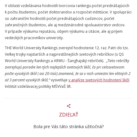
V oblasti vzdelávania hodnotili tvorcovia rankingu počet prednášajúcich
k počtu študentov, počet doktorandov a rozpočet inštitúcie. V spolupráci
so zahraničím hodnotili počet prednášajúcich cudzincov, počet
zahraničných študentov, ale aj medzinárodné spoluautorstvo vedcov.
V prípade výskumu reputáciu, objem výskumu a citácie, ale aj príjem
vedeckých pracovníkov univerzity.
THE World University Rankings zverejnil hodnotenie 12. raz. Patri do tzv.
Veľkej trojky najstarších a najprestížnejších svetových rebríčkov (s QS
World University Rankings a ARWU - Šanghajský rebríček). „
Tieto rebríčky
zverejňujú poradie len tých najlepších svetových škôl, čo pri celosvetovom
počte vysokých škôl ( asi 20-tisíc) znamená, že sa v nich umiestni len elitných 2
až 3 percent vysokých škôl,“
vysvetľuje
v analýze svetových hodnotení škôl
Inštitút vzdelávacej politiky MŠVVaŠ SR.
ZDIEĽAŤ
Bola pre Vás táto stránka užitočná?