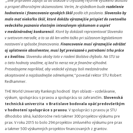
„Sme pripravení zapojiť sa do diskusie o chystanej reforme vysokého školstva
a prispieť dlhoročnými skúsenosťami. Verím, že výsledkom bude
rozdelenie
hodnotenia i financovania vysokých škôl
podľa ich poslania.
Slovensko by
malo mať niekoľko škôl, ktoré dokážu výraznejšie prispieť do svetového
vedeckého poznania vlastným intenzívnym výskumom a uspieť
v medzinárodnej konkurencií
. Ktoré by dokázali reprezentovať Slovensko
v svetovom meradle, a to sa dá len veľmi ťažko pri súčasnom legislatívnom
nastavení a spôsobe financovania.
Financovanie musí výraznejšie odrážať
aj uplatnenie absolventov, musí byť previazané
s potrebami trhu práce
a s kvalitou.
Slovensku akoby toto v riadení školstva chýbalo. Na STU sa
o tieto hodnoty snažíme, aj keď to neraz nie je finančne výhodné.
Presadzujeme napríklad, aby vedecké
výstupy boli medzinárodne
akceptované a najzásadnejšie odmeňujeme
,“
povedal rektor STU Robert
Redhammer.
THE World University Rankings
hodnotí štyri oblasti – vzdelávanie,
výskum, spoluprácu s praxou a spoluprácu so zahraničím
.
Slovenská
technická univerzita v Bratislave bodovala opäť predovšetkým
v hodnotení spolupráce s praxou
. V spolupráci s praxou je STU
dlhodobo silná, každoročne rieši takmer 300 projektov výskumu pre
prax. V roku 2015 to bolo 294 projektov zmluvného výskumu pre prax
a takmer 500 výskumných projektov financovaných z grantov.