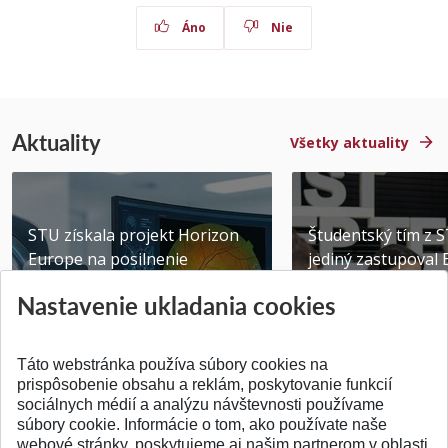
Áno
Nie
Aktuality
Všetky aktuality
STU získala projekt Horizon
Študentský tím z 
Europe na posilnenie
jediný zastupoval 
výskumu AI v oftalmol...
Južnej Kórei
Nastavenie ukladania cookies
Publikované 31.07.2026
Publikované 27.07.20
Táto webstránka používa súbory cookies na
prispôsobenie obsahu a reklám, poskytovanie funkcií
sociálnych médií a analýzu návštevnosti používame
súbory cookie. Informácie o tom, ako používate naše
webové stránky, poskytujeme aj našim partnerom v oblasti