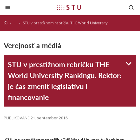
Prejsť na obsah
...
STU v prestížnom rebríčku THE World University Rankingu. Rektor: je čas zmeniť legislatívu i financovanie
Verejnosť a médiá
STU v prestížnom rebríčku THE
World University Rankingu. Rektor:
je čas zmeniť legislatívu i
financovanie
PUBLIKOVANÉ 21. september 2016
STU je v prestížnom rebríčku THE World University Rankingu: