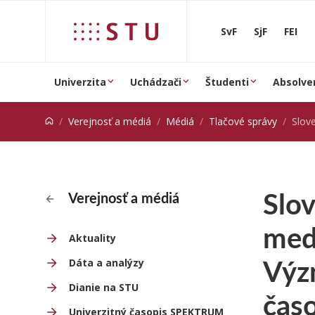
Prejsť na obsah
SvF
SjF
FEI
Univerzita
Uchádzači
Študenti
Absolve
Verejnosť a médiá
Médiá
Tlačové správy
Slovenskí vedci sa 
Slov
Verejnosť a médiá
med
Aktuality
Význ
Dáta a analýzy
Dianie na STU
čas
Univerzitný časopis SPEKTRUM