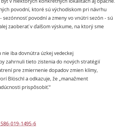
byť v
niektorých
konkrétnych lokalitách
aj
opačné.
čných povodní
, ktoré s
ú východiskom
pri návrhu
-
sezónnosť povodní a zmeny vo vnútri sezón
-
sú
alej
zaoberať v
ďalšom
výskume
, na ktorý sme
 nie iba dovnútra
úzkej
vedeckej
aby zahrnuli tieto zistenia do nových stratégií
trení pre zmiernenie dopadov zmien klímy,
ovorí Blöschl a odkazuje, že „manažment
dúcnosti prispôsobiť.“
41586-019-1495-6