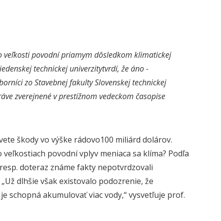
 veľkosti povodní priamym dôsledkom klimatickej
iedenskej technickej univerzitytvrdí, že áno -
rníci zo Stavebnej fakulty Slovenskej technickej
 práve zverejnené v prestížnom vedeckom časopise
svete škody vo výške
rádovo
100 miliárd dolárov.
o
veľkos
tiach
povodní vplyv
meniaca sa klíma
? Podľa
 resp. doteraz známe fakty nepotvrdzovali
. „Už dlhšie však existovalo podozrenie, že
 je schopná akumulovať viac vody,“ vysvetľuje prof.