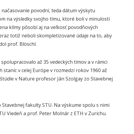
a načasovanie povodní, teda dátum výskytu
tom
na
výsledky
svojho tímu, ktoré boli v
minulost
i
mena klímy pôsobí aj na veľkosť povodňových
raz totiž neboli skompletizované údaje na to, aby
dol prof. Blöschl
.
C
spolupracovalo až 35 vedeckých tímov a v rámci
h staníc v celej Európe v rozmedzí rokov 1960 až
 štúdie v Nature profesor Ján Szolgay zo Stavebnej
o Stavebnej fakulty STU
. N
a
výskume
spolu s nimi
 TU Viedeň a prof.
Peter Molnár z ETH v Zurichu.