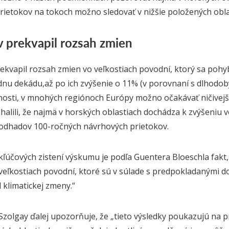
rietokov na tokoch
možno sledovať
v
nižšie položených
obl
 prekvapil rozsah zmien
ekvapil rozsah zmien vo veľkostiach povodní, ktorý sa pohy
ednu dekádu
,
až po ich zvýšenie o 11% (v porovnaní s dlhodo
osti, v mnohých regiónoch Európy možno očakávať ničivej
halili, že najmä v
h
orských
oblastiach
dochádza k zvýšeniu v
 odhadov 100-ročných návrhových prietokov.
kľúčových zistení výskumu je podľa
Guentera Bloeschla
fakt
veľkostiach povodní, ktoré sú v súlade s predpokladanými 
 klimatickej zmeny.“
Szolgay
ďalej
upozorňuje, že
„
tieto výs
ledky po
ukazujú na p