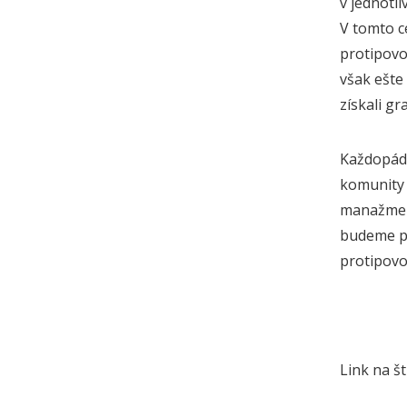
v
jednotli
V tomto 
protipovo
však
ešte
získali gr
Každopád
komunit
manažment
budeme p
protipov
Link na š