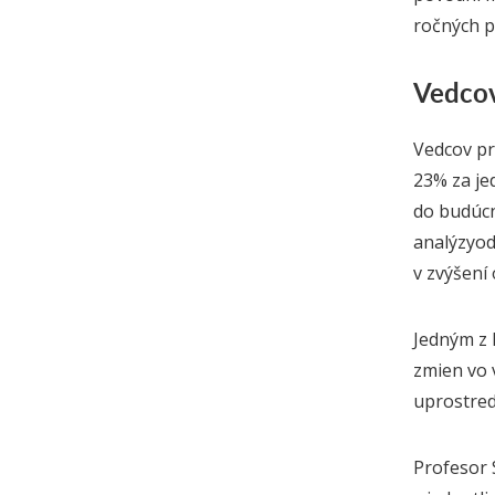
ročných p
Vedcov
Vedcov pr
23% za j
do budúcn
analýzy
od
v zvýšení
Jedným z 
zmien vo 
uprostred
Prof
esor