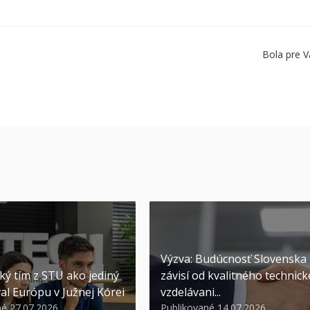
Bola pre V
Výzva: Budúcnosť Slovenska
ký tím z STU ako jediný
závisí od kvalitného technic
al Európu v Južnej Kórei
vzdelávani...
né 27.07.2026
Publikované 14.07.2026