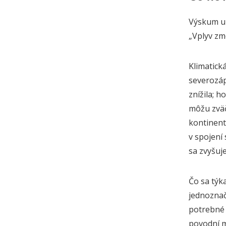
Výskum
u
„Vplyv zme
Klimatick
severozáp
znížila; 
môžu zvä
kontinent
v spojení
sa zvyšuje
Čo sa týk
jednozna
potrebné 
povodní