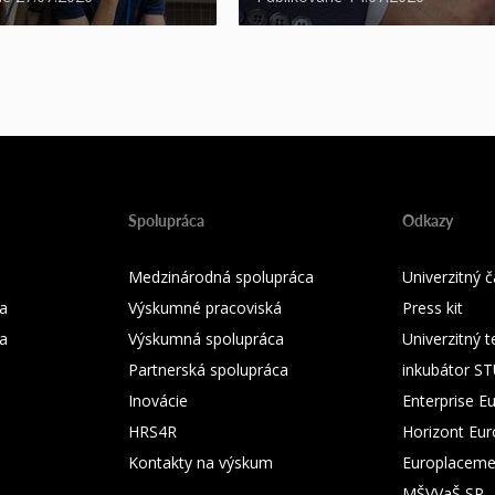
Spolupráca
Odkazy
Medzinárodná spolupráca
Univerzitný
a
Výskumné pracoviská
Press kit
ka
Výskumná spolupráca
Univerzitný 
Partnerská spolupráca
inkubátor S
Inovácie
Enterprise E
HRS4R
Horizont Eu
Kontakty na výskum
Europlaceme
MŠVVaŠ SR