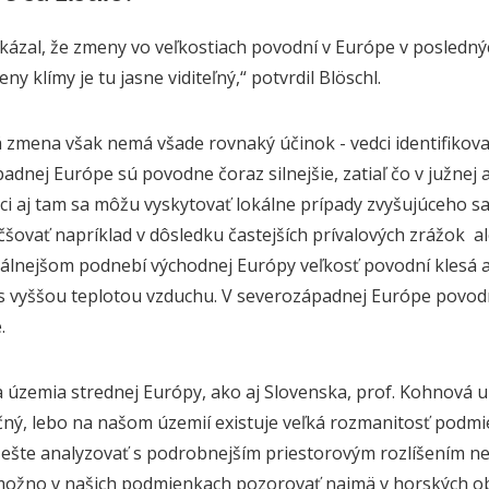
kázal,
že zmeny vo veľkostiach povodní v
Európe v
poslednýc
ny klímy je tu jasne viditeľný,“ potvrdil Blöschl.
á zmena však nemá všade rovnaký účinok - vedci identifikova
adnej Európe sú povodne čoraz silnejšie, zatiaľ čo v južnej
hoci aj tam sa môžu vyskytovať lokálne prípady
zvyšujúceho sa
čšovať
napríklad
v dôsledku častejších prívalových zrážok
a
álnejšom podnebí východnej Európy veľkosť povodní klesá 
 s vyššou teplotou vzduchu. V severozápadnej Európe povodn
.
a územia strednej Európy, ako aj Slovenska, prof. Kohnová
čný,
lebo na našom územií existuje veľká rozmanitosť podm
ešte analyzovať s podrobnejším priestorovým rozlíšením než
možno
v našich podmienkach
pozorovať
najmä
v
horských o