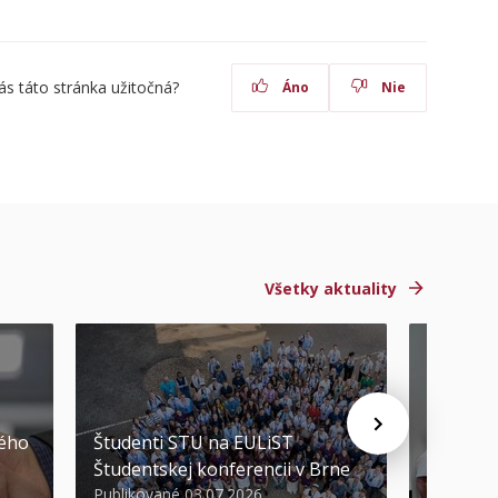
ás táto stránka užitočná?
Áno
Nie
Všetky aktuality
STU ocen
kého
Študenti STU na EULiST
najúspeš
Študentskej konferencii v Brne
športov
Publikované 03.07.2026
Publikova