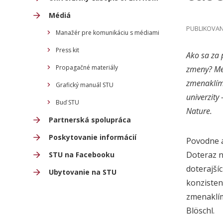
Médiá
PUBLIKOVAN
Manažér pre komunikáciu s médiami
Press kit
Ako sa
za 
Propagačné materiály
zmeny? Me
zmenaklímy
Grafický manuál STU
univerzity
Buď STU
Nature.
Partnerská spolupráca
Poskytovanie informácií
Povodne a
Doteraz 
STU na Facebooku
doterajší
Ubytovanie na STU
konzisten
zmen
a
kl
Blöschl.