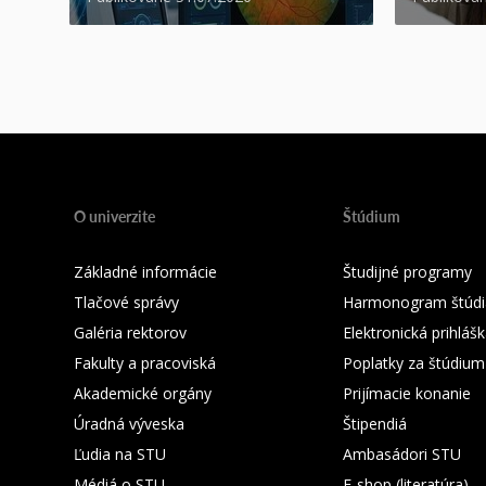
O univerzite
Štúdium
Základné informácie
Študijné programy
Tlačové správy
Harmonogram štúdi
Galéria rektorov
Elektronická prihláš
Fakulty a pracoviská
Poplatky za štúdium
Akademické orgány
Prijímacie konanie
Úradná výveska
Štipendiá
Ľudia na STU
Ambasádori STU
Médiá o STU
E-shop (literatúra)