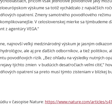
vých
obla
stiach
,
pričom
však jednotlivé
povodňové javy môžu 
celoeurópskom výskume sa totiž
v
ychádzalo z najväčších ro
dňových opatrení.
Zmeny samotného povodňového režimu
komplikovanejšie.
V celoslovenskej mierke sa
tým
budeme
ď
ant
z agentúry
VEGA.“
ne, n
ajnovší
veľký medzinárodný
výskum je
jasným odkazom
y
hydrológov
, ale aj pre
ďalších odborníkov, a tiež
politikov, 
u povodňových rizík. „Bez ohľadu na výsledky nutných opa
rejavy týchto zmien
v budúcich desaťročiach veľmi cítiť,“ h
odňových opatrení sa
preto
musí týmto zisteniam v
blízkej
bu
túdiu v časopise Nature:
https://www.nature.com/articles/s