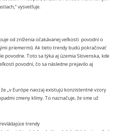
as
tiach
,“ vysvetľuje.
buje od zníženia očakávanej veľkosti
povodní o
bými priemermi). Ak tieto trendy budú pokračovať
šie povodne
.
Toto sa týka aj územia Slovenska,
kde
eľkostí povodní
, čo sa následne prejavilo aj
, že „v Európe naozaj existujú konzistentné vzory
dopadmi zmeny klímy. To naznačuje, že sme už
revládajúce trendy