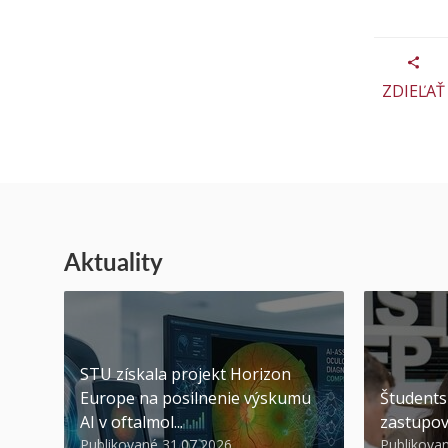
ZDIEĽAŤ
Aktuality
STU získala projekt Horizon
Europe na posilnenie výskumu
Študents
AI v oftalmol...
zastupov
Publikované 31.07.2026
Publikova