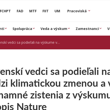
FCHPT
FAD
MTF
FIIT
UM
Pracoviská
nti
Spolupráca
Veda a výskum
Zamestnanci
V
podieľali na výskume väzieb medzi klimatickou zmenou a veľkosťou povodní. Významné zistenia z výskumu zverejnil prestížny časopis Nature
enskí vedci sa podieľali 
zi klimatickou zmenou a 
amné zistenia z výskumu 
opis Nature