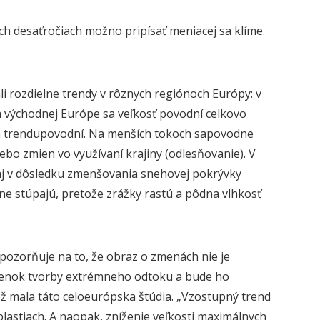
h desaťročiach možno pripísať meniacej sa klíme.
li rozdielne trendy v rôznych regiónoch Európy: v
 a východnej Európe sa veľkosť povodní celkovo
 trendu
povodní. Na menších tokoch sapovodne
lebo
zmien vo využívaní krajiny (odlesňovanie). V
aj v dôsledku zmenšovania snehovej pokrývky
e stúpajú, pretože zrážky rastú a pôdna vlhkosť
 upozorňuje na
to, že obraz o zmenách
nie
je
ienok tvorby extrémneho odtoku a bude ho
 mala táto celoeurópska štúdia. „
V
zostupný trend
blas
t
iach
.
A n
aopak
, zníženie veľkosti maximálnych