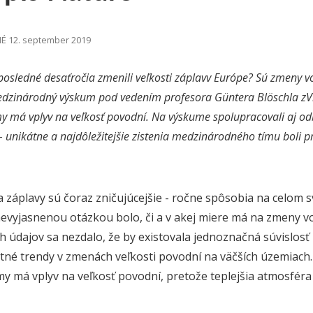
É 12. september 2019
posledné desaťročia zmenili veľkosti záplavv Európe?
Sú zmeny vo
dzinárodný výskum pod vedením profesora Güntera Blöschla z
V
 má vplyv na veľkosť povodní. Na výskume spolupracovali aj odbo
 – unikátne a najdôležitejšie zistenia medzinárodného tímu boli
 záplavy sú čoraz zničujúcejšie - ročne spôsobia na celom 
nevyjasnenou otázkou
bolo
, či a v akej miere
má
na
zmeny v
ch údajov sa nezdalo, že by existovala jednoznačná súvislosť
tné trendy
v zmenách veľkosti povodní na
väčších
úze
miach
ímy m
á
vplyv na veľkosť povodní, pretože teplejšia atmosféra