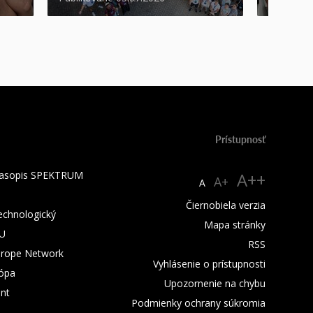
Prístupnosť
 časopis SPEKTRUM
A++
A+
A
Čiernobiela verzia
technologický
Mapa stránky
TU
RSS
urope Network
Vyhlásenie o prístupnosti
rópa
Upozornenie na chybu
nt
Podmienky ochrany súkromia