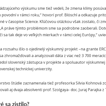
ádzajúceho výskumu sme tiež vedeli, že zmena klímy posúv
h povodní v rámci roku,“ hovorí prof. Blöschl
a odkazuje pri
an
é
v časopise Science
. Kľúčovou otázkou však
zostalo
, či z
 „A práve týmto problémom sme sa podrobne zaoberali. Dote
, či sa tak deje vo veľkých mierkach v rámci celej Európy,“ uvie
ka rozsahu išlo o ojedinelý výskumný projekt
–
na grante ER
a zhromažďovali a analyzovali dáta z viac než 3 700 meracíc
iedol slovenský zástupca v projekte a spoluautor výskumnej
ovenskej technickej univerzity.
rstvo štúdie zaznamenala tiež profesorka Silvia Kohnová
z
ovali aj
dvaja absolventi
prof. Szolgaya
-
doc. Juraj Parajka z
 sa zistilo?