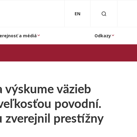
EN
erejnosť a médiá
Odkazy
na výskume väzieb
veľkosťou povodní.
zverejnil prestížny