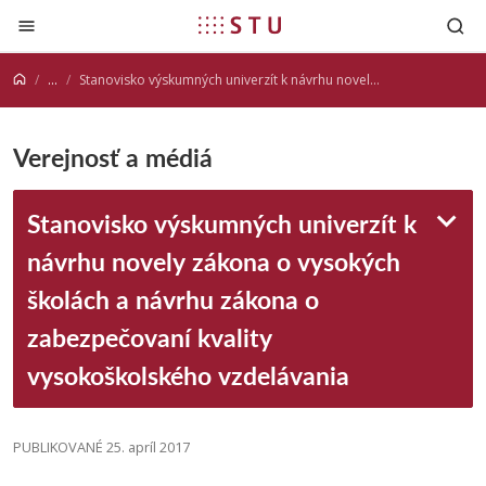
Prejsť na obsah
...
Stanovisko výskumných univerzít k návrhu novely zákona o vysokých školách a návrhu zákona o zabezpečovaní kvality vysokoškolského vzdelávania
Verejnosť a médiá
Stanovisko výskumných univerzít k
návrhu novely zákona o vysokých
školách a návrhu zákona o
zabezpečovaní kvality
vysokoškolského vzdelávania
PUBLIKOVANÉ 25. apríl 2017