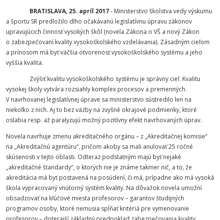
BRATISLAVA, 25. apríl 2017
- Ministerstvo školstva vedy výskumu
a športu SR predložilo dlho očakávanú legislatívnu úpravu zákonov
upravujúcich činnosť vysokých škôl (novela Zákona o VŠ a nový Zákon
o zabezpečovaní kvality vysokoškolského vzdelávania). Zásadným cieľom
a prínosom má byť väčšia otvorenosť vysokoškolského systému a jeho
vyššia kvalita.
Zvýšiť kvalitu vysokoškolského systému je správny cieľ. Kvalitu
vysokej školy vytvára rozsiahly komplex procesov a premenných.
V navrhovanej legislatívnej úprave sa ministerstvo sústredilo len na
niekoľko z nich. Aj to bez väzby na zvyšné okrajové podmienky, ktoré
oslabia resp. až paralyzujú možný pozitívny efekt navrhovaných úprav.
Novela navrhuje zmenu akreditačného orgánu – z „Akreditačnej komisie“
na „Akreditačnú agentúru“, pričom akoby sa mali anulovať 25 ročné
skúsenosti v tejto oblasti. Odteraz podstatným majú byť nejaké
„akreditačné štandardy“, o ktorých nie je známe takmer nič, a to, že
akreditácia má byť postavená na posúdení, či má, prípadne ako má vysoká
škola vypracovaný vnútorný systém kvality. Na dôvažok novela umožní
obsadzovať na kľúčové miesta profesorov – garantov študijných
programov osoby, ktoré nemusia spĺňať kritériá pre vymenovanie
profesorov – doterajší základný predpoklad zabezpečovania kvality