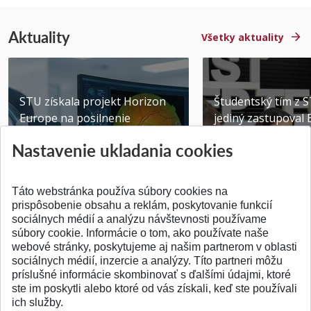
Aktuality
Všetky aktuality
STU získala projekt Horizon
Študentský tím z 
Europe na posilnenie
jediný zastupoval 
výskumu AI v oftalmol...
Južnej Kórei
Nastavenie ukladania cookies
Publikované 31.07.2026
Publikované 27.07.20
Táto webstránka používa súbory cookies na
prispôsobenie obsahu a reklám, poskytovanie funkcií
sociálnych médií a analýzu návštevnosti používame
súbory cookie. Informácie o tom, ako používate naše
webové stránky, poskytujeme aj našim partnerom v oblasti
SPÄŤ NA VRCH
sociálnych médií, inzercie a analýzy. Títo partneri môžu
príslušné informácie skombinovať s ďalšími údajmi, ktoré
ste im poskytli alebo ktoré od vás získali, keď ste používali
ich služby.