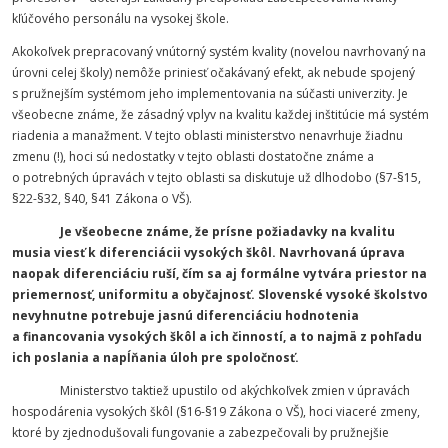
kľúčového personálu na vysokej škole.
Akokoľvek prepracovaný vnútorný systém kvality (novelou navrhovaný na
úrovni celej školy) nemôže priniesť očakávaný efekt, ak nebude spojený
s pružnejším systémom jeho implementovania na súčasti univerzity. Je
všeobecne známe, že zásadný vplyv na kvalitu každej inštitúcie má systém
riadenia a manažment. V tejto oblasti ministerstvo nenavrhuje žiadnu
zmenu (!), hoci sú nedostatky v tejto oblasti dostatočne známe a
o potrebných úpravách v tejto oblasti sa diskutuje už dlhodobo (§7-§15,
§22-§32, §40, §41 Zákona o VŠ).
Je všeobecne známe, že prísne požiadavky na kvalitu
musia viesť k diferenciácii vysokých škôl. Navrhovaná úprava
naopak diferenciáciu ruší, čím sa aj formálne vytvára priestor na
priemernosť, uniformitu a obyčajnosť. Slovenské vysoké školstvo
nevyhnutne potrebuje jasnú diferenciáciu hodnotenia
a financovania vysokých škôl a ich činností, a to najmä z pohľadu
ich poslania a napĺňania úloh pre spoločnosť.
Ministerstvo taktiež upustilo od akýchkoľvek zmien v úpravách
hospodárenia vysokých škôl (§16-§19 Zákona o VŠ), hoci viaceré zmeny,
ktoré by zjednodušovali fungovanie a zabezpečovali by pružnejšie