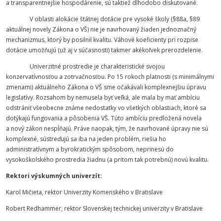
a transparentnejšie hospodárenie, sú taktiež dlhodobo diskutované.
V oblasti alokácie štátnej dotácie pre vysoké školy (§88a, §89
aktuálnej novely Zákona o VŠ) nie je navrhovaný žiaden jednoznačný
mechanizmus, ktorý by posilnil kvalitu. Váhové koeficienty pri rozpise
dotácie umožňujú (už aj v súčasnosti) takmer akékoľvek prerozdelenie.
Univerzitné prostredie je charakteristické svojou
konzervatívnosťou a zotrvačnosťou. Po 15 rokoch platnosti (s minimálnymi
zmenami) aktuálneho Zákona o VŠ sme očakávali komplexnejšiu úpravu
legislatívy. Rozsahom by nemusela byť veľká, ale mala by mať ambíciu
odstrániť všeobecne známe nedostatky vo všetkých oblastiach, ktoré sa
dotýkajú fungovania a pôsobenia VŠ. Túto ambíciu predložená novela
a nový zákon nespĺňajú. Práve naopak, tým, že navrhované úpravy nie sú
komplexné, sústreďujú sa iba na jeden problém, riešia ho
administratívnym a byrokratickým spôsobom, neprinesú do
vysokoškolského prostredia žiadnu (a pritom tak potrebnú) novú kvalitu.
Rektori výskumných univerzít:
Karol Mičieta, rektor Univerzity Komenského v Bratislave
Robert Redhammer, rektor Slovenskej technickej univerzity v Bratislave