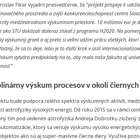
oslav Fikar vyjadril presvedčenie, že “
projekt prispeje k udrža
ovačného prostredia a zvýši konkurencieschopnosť centra Slov
erzity medzinárodnom výskumnom priestore. 10 miliónov eur je 
e ako STU dokázali doteraz získať z programu H2020. Na pome
ľký výskumný grant a aj preto si veľmi vážim prácu všetkých, ktor
astný, že sa to deje, lebo je to ďalší krok v úsilí internacionaliz
výskum vytvára predpoklady na to, aby mala naša fakulta aj unive
nosť.
”
plinárny výskum procesov v okolí čiernych 
ktu bude podpora celého spektra výskumných aktivít, medzi 
ti astrofyziky vysokých energií. Od roku 2015 sa v rámci ce
ý tím pod vedením astrofyzika Andreja Dobrotku zložený z 
automatizácie, ktorý sa venuje výskumu vysoko energetickýc
jektov ako sú aj super-masívne čierne diery. Využíva pozo