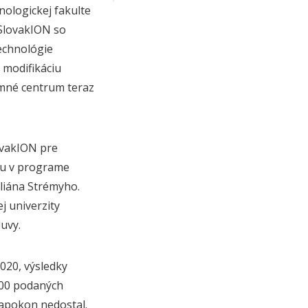
nologickej fakulte
SlovakION so
echnológie
 modifikáciu
umné centrum teraz
ovakION pre
iu v programe
liána Strémyho.
j univerzity
uvy.
020, výsledky
800 podaných
napokon nedostal.