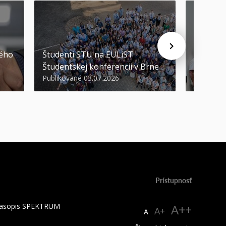
STU ocen
kého
Študenti STU na EULiST
najúspeš
Študentskej konferencii v Brne
športov
Publikované 03.07.2026
Publikova
Prístupnosť
 časopis SPEKTRUM
A++
A+
A