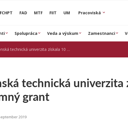
FCHPT
FAD
MTF
FIIT
UM
Pracoviská
nti
Spolupráca
Veda a výskum
Zamestnanci
V
á technická univerzita získala 10 miliónový výskumný grant
ská technická univerzita 
mný grant
september 2019