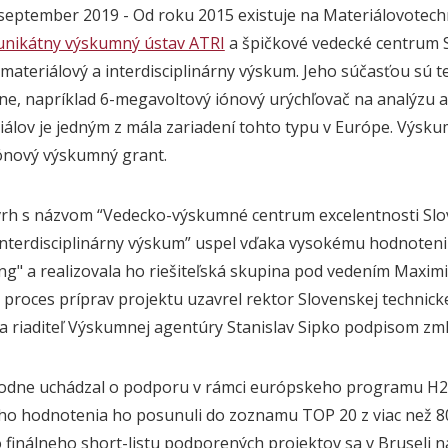
. september 2019 - Od roku 2015 existuje na Materiálovotech
unikátny výskumný ústav ATRI
a špičkové vedecké centrum 
ateriálový a interdisciplinárny výskum. Jeho súčasťou sú t
ne, napríklad 6-megavoltový iónový urýchľovač na analýzu a
álov je jedným z mála zariadení tohto typu v Európe. Výsk
iónový výskumný grant.
vrh s názvom “Vedecko-výskumné centrum excelentnosti Sl
 interdisciplinárny výskum” uspel vďaka vysokému hodnoten
g" a realizovala ho riešiteľská skupina pod vedením Maximi
proces príprav projektu uzavrel rektor Slovenskej technicke
 a riaditeľ Výskumnej agentúry Stanislav Sipko podpisom zml
vodne uchádzal o podporu v rámci európskeho programu H2
o hodnotenia ho posunuli do zoznamu TOP 20 z viac než 
 finálneho short-listu podporených projektov sa v Bruseli 