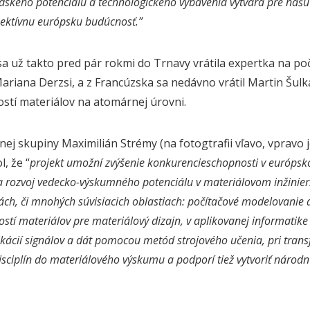
ského potenciálu a technologického vybavenia vytvára pre našu f
pektívnu európsku budúcnosť.”
sa už takto pred pár rokmi do Trnavy vrátila expertka na po
riana Derzsi, a z Francúzska sa nedávno vrátil Martin Šulk
ostí materiálov na atomárnej úrovni.
ej skupiny Maximilián Strémy (na fotogtrafii vľavo, vpravo
, že “
projekt umožní zvýšenie konkurencieschopnosti v európ
 a rozvoj vedecko-výskumného potenciálu v materiálovom inžinier
ch, či mnohých súvisiacich oblastiach: počítačové modelovanie 
ostí materiálov pre materiálový dizajn, v aplikovanej informatike 
ikácií signálov a dát pomocou metód strojového učenia, pri trans
isciplín do materiálového výskumu a podporí tiež vytvoriť národn