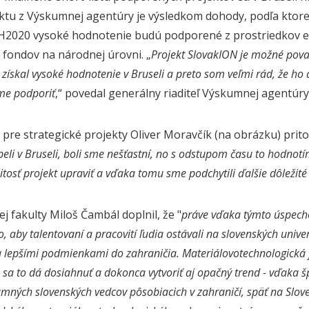
tu z Výskumnej agentúry je výsledkom dohody, podľa ktorej
ci H2020 vysoké hodnotenie budú podporené z prostriedkov 
 fondov na národnej úrovni.
„
Projekt SlovakION je možné pova
, získal vysoké hodnotenie v Bruseli a preto som veľmi rád, že h
me podporiť
,“ povedal generálny riaditeľ Výskumnej agentúry
pre strategické projekty Oliver Moravčík (na obrázku) prito
li v Bruseli, boli sme nešťastní, no s odstupom času to hodnotím 
žitosť projekt upraviť a vďaka tomu sme podchytili ďalšie dôležit
j fakulty Miloš Čambál doplnil, že "
práve vďaka týmto úspech
 aby talentovaní a pracovití ľudia ostávali na slovenských unive
 lepšími podmienkami do zahraničia. Materiálovotechnologická 
e sa to dá dosiahnuť a dokonca vytvoriť aj opačný trend - vďaka
amných slovenských vedcov pôsobiacich v zahraničí, späť na Slov