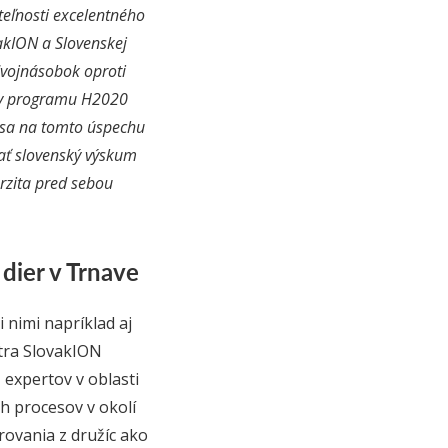
teľnosti excelentného
akION a Slovenskej
dvojnásobok oproti
ry programu H2020
í sa na tomto úspechu
ovať slovenský výskum
rzita pred sebou
dier v Trnave
nimi napríklad aj
ntra SlovakION
expertov v oblasti
h procesov v okolí
rovania z družíc ako