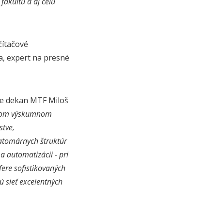
akultu a aj celú
čítačové
a, expert na presné
 je dekan MTF Miloš
skom výskumnom
stve,
atomárnych štruktúr
a automatizácii - pri
fere sofistikovaných
ú sieť excelentných