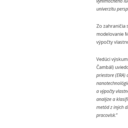
výnimočného ľud
univerzitu pers
Zo zahraničia 
modelovanie Ma
výpočty vlastn
Vedúci výskumn
Čambál) uviedol
priestore (ERA)
nanotechnológiá
a výpočty vlastn
analýze a klasif
metód z iných d
pracovísk
.”