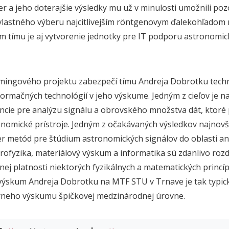
er a jeho doterajšie výsledky mu už v minulosti umožnili po
vlastného výberu najcitlivejším
röntgenovym ďalekohľadom 
m tímu je aj vytvorenie jednotky pre IT podporu astronomic
mingového projektu zabezpečí tímu Andreja Dobrotku techn
formačných technológií v jeho výskume. Jedným z cieľov je na
encie pre analýzu signálu a obrovského množstva dát, ktoré
omické prístroje. Jedným z očakávaných výsledkov najnovš
er metód pre štúdium astronomických signálov do oblasti a
rofyzika, materiálový výskum a informatika sú zdanlivo rozdi
ej platnosti niektorých fyzikálnych a matematických princí
výskum Andreja Dobrotku na MTF STU v Trnave je tak typi
nárneho výskumu špičkovej medzinárodnej úrovne.