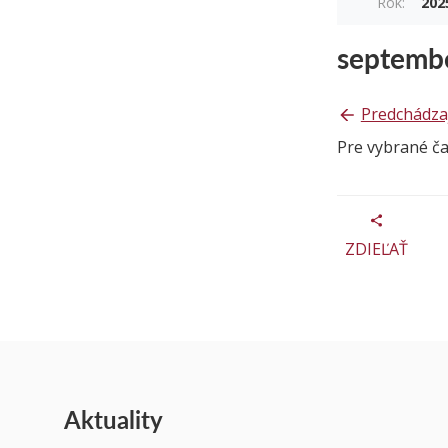
Rok:
202
septemb
Predchádza
Pre vybrané č
ZDIEĽAŤ
Aktuality