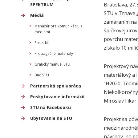
Bratislava, 27
SPEKTRUM
STU v Trnave
Médiá
zameraním na m
Manažér pre komunikáciu s
špičkovej úrov
médiami
povrchu materi
Press kit
získalo 10 mil
Propagačné materiály
Grafický manuál STU
Projektový ná
materiálový a
Buď STU
"H2020: Teamin
Partnerská spolupráca
Niekoľkoročný 
Poskytovanie informácií
Miroslav Fikar
STU na Facebooku
Ubytovanie na STU
Projekt sa pô
medzinárodnéh
návrhov, no do