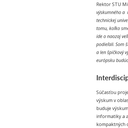
Rektor STU Mir
výskumného a in
technickej univ
tomu, koľko sm
ide o naozaj ve
podieľali
.
Som šť
a len špičkový 
európsku budúc
Interdisci
Súčasťou proje
výskum v oblas
buduje výskumn
informatiky a 
kompaktných ob