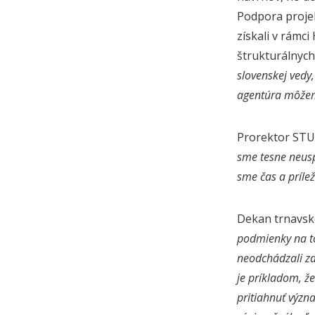
Podpora projek
získali v rám
štrukturálnych
slovenskej vedy
agentúra môže
Prorektor STU 
sme tesne neuspe
sme čas a príle
Dekan trnavske
podmienky na to,
neodchádzali za
je príkladom, ž
pritiahnuť význ