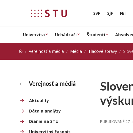
Prejsť na obsah
SvF
SjF
FEI
Univerzita
Uchádzači
Študenti
Absolve
Verejnosť a médiá
Médiá
Tlačové správy
Slovensk
Sloven
Verejnosť a médiá
výsku
Aktuality
Dáta a analýzy
Dianie na STU
PUBLIKOVANÉ 27. 
Univerzitný časopis