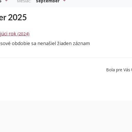
5
Mesiac:
september
er 2025
júci rok
(2024)
asové obdobie sa nenašiel žiaden záznam
Bola pre Vás 