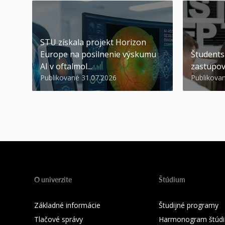
STU získala projekt Horizon
Europe na posilnenie výskumu
Študents
AI v oftalmol...
zastupov
Publikované 31.07.2026
Publikova
O univerzite
Štúdium
Základné informácie
Študijné programy
Tlačové správy
Harmonogram štúdi