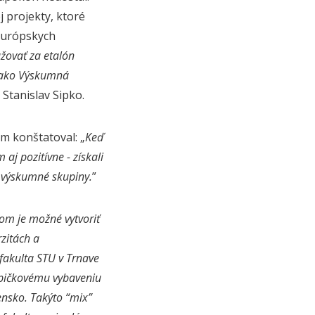
 projekty, ktoré
európskych
žovať za etalón
o ako Výskumná
 Stanislav Sipko.
m konštatoval: „
Keď
aj pozitívne - získali
é výskumné skupiny.
”
om je možné vytvoriť
rzitách a
fakulta STU v Trnave
 špičkovému vybaveniu
ensko. Takýto “mix”