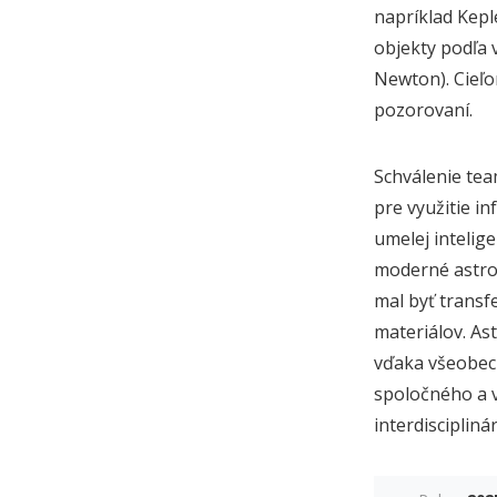
napríklad Kepl
objekty podľa 
Newton). Cieľo
pozorovaní.
Schválenie tea
pre využitie in
umelej intelig
moderné astron
mal byť transf
materiálov. Ast
vďaka všeobecn
spoločného a 
interdiscipli