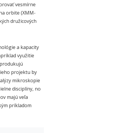
zorovať vesmírne
na orbite (XMM-
kých družicových
ológie a kapacity
príklad využitie
 produkujú
ieho projektu by
nalýzy mikroskopie
elne disciplíny, no
pov majú veľa
ckým príkladom