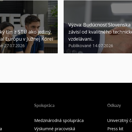
Výzva: Budúcnosť Slovenska
ký tím z STU ako jediný
závisí od kvalitného technic
al Európu v Južnej Kórei
vzdelávani...
né 27.07.2026
Publikované 14.07.2026
Spolupráca
Odkazy
Medzinárodná spolupráca
Univerzitný
a
Výskumné pracoviská
Press kit