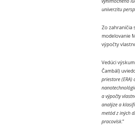
výnimočného ľud
univerzitu pers
Zo zahraničia 
modelovanie Ma
výpočty vlastn
Vedúci výskumn
Čambál) uviedol
priestore (ERA)
nanotechnológiá
a výpočty vlastn
analýze a klasif
metód z iných d
pracovísk
.”