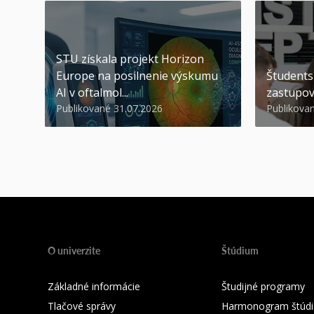
STU získala projekt Horizon
Europe na posilnenie výskumu
Študents
AI v oftalmol...
zastupov
Publikované 31.07.2026
Publikova
O univerzite
Štúdium
Základné informácie
Študijné programy
Tlačové správy
Harmonogram štúdi