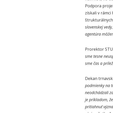
Podpora projek
získali v rám
štrukturálnych
slovenskej vedy
agentúra môže
Prorektor STU 
sme tesne neuspe
sme čas a príle
Dekan trnavske
podmienky na to,
neodchádzali za
je príkladom, ž
pritiahnuť význ