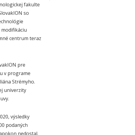
nologickej fakulte
SlovakION so
echnológie
 modifikáciu
umné centrum teraz
ovakION pre
iu v programe
liána Strémyho.
j univerzity
uvy.
020, výsledky
800 podaných
napokon nedostal.