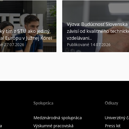
Výzva: Budúcnosť Slovenska
ký tím z STU ako jediný
závisí od kvalitného technic
al Európu v Južnej Kórei
vzdelávani...
né 27.07.2026
Publikované 14.07.2026
Spolupráca
Odkazy
Medzinárodná spolupráca
Univerzitný
a
Výskumné pracoviská
Press kit