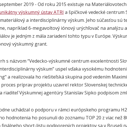
. september 2019 - Od roku 2015 existuje na Materiálovotech
unikátny výskumný ústav ATRI
a špičkové vedecké centrum 
ateriálový a interdisciplinárny výskum. Jeho súčasťou sú t
ne, napríklad 6-megavoltový iónový urýchľovač na analýzu a
álov je jedným z mála zariadení tohto typu v Európe. Výsk
iónový výskumný grant.
vrh s názvom “Vedecko-výskumné centrum excelentnosti Sl
 interdisciplinárny výskum” uspel vďaka vysokému hodnoten
g" a realizovala ho riešiteľská skupina pod vedením Maximi
proces príprav projektu uzavrel rektor Slovenskej technicke
 a riaditeľ Výskumnej agentúry Stanislav Sipko podpisom zml
vodne uchádzal o podporu v rámci európskeho programu H2
o hodnotenia ho posunuli do zoznamu TOP 20 z viac než 
 finálneho short-listu podporených projektov sa v Bruseli 