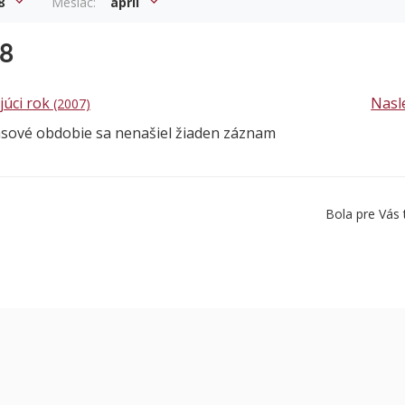
8
Mesiac:
apríl
08
júci rok
Nasl
(2007)
asové obdobie sa nenašiel žiaden záznam
Bola pre Vás 