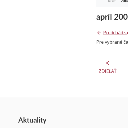
Rok:
200
apríl 20
Predchádza
Pre vybrané č
ZDIEĽAŤ
Aktuality