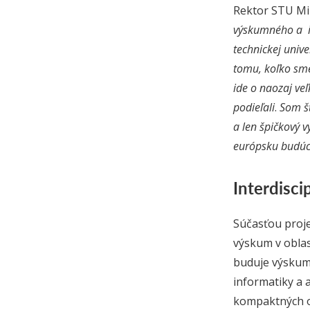
Rektor STU Mir
výskumného a in
technickej univ
tomu, koľko sm
ide o naozaj ve
podieľali
.
Som šť
a len špičkový 
európsku budúc
Interdisci
Súčasťou proje
výskum v oblas
buduje výskumn
informatiky a 
kompaktných ob