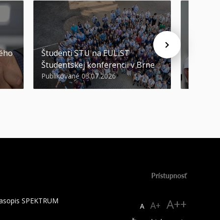
STU ocen
kého
Študenti STU na EULiST
najúspeš
Študentskej konferencii v Brne
športov
Publikované 03.07.2026
Publikova
Prístupnosť
 časopis SPEKTRUM
A++
A+
A