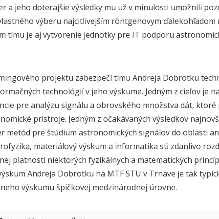
er a jeho doterajšie výsledky mu už v minulosti umožnili po
vlastného výberu najcitlivejším
röntgenovym ďalekohľadom 
m tímu je aj vytvorenie jednotky pre IT podporu astronomic
mingového projektu zabezpečí tímu Andreja Dobrotku techn
formačných technológií v jeho výskume. Jedným z cieľov je na
encie pre analýzu signálu a obrovského množstva dát, ktoré
omické prístroje. Jedným z očakávaných výsledkov najnovš
er metód pre štúdium astronomických signálov do oblasti a
rofyzika, materiálový výskum a informatika sú zdanlivo rozdi
ej platnosti niektorých fyzikálnych a matematických princí
výskum Andreja Dobrotku na MTF STU v Trnave je tak typi
nárneho výskumu špičkovej medzinárodnej úrovne.