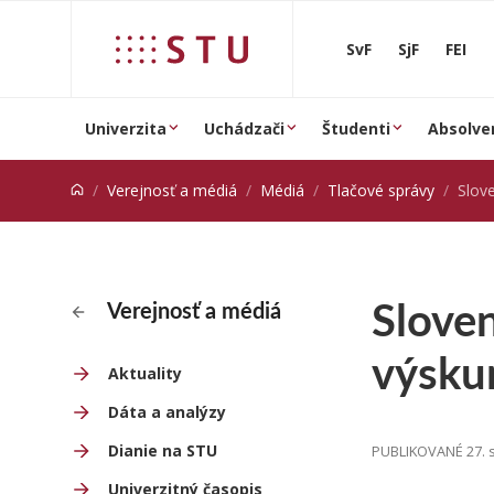
Prejsť na obsah
SvF
SjF
FEI
Univerzita
Uchádzači
Študenti
Absolve
Verejnosť a médiá
Médiá
Tlačové správy
Slovensk
Sloven
Verejnosť a médiá
výsku
Aktuality
Dáta a analýzy
Dianie na STU
PUBLIKOVANÉ 27. 
Univerzitný časopis