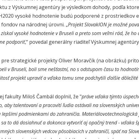
tu z Výskumnej agentúry je výsledkom dohody, podľa ktorej
ci H2020 vysoké hodnotenie budú podporené z prostriedkov 
 fondov na národnej úrovni.
„
Projekt SlovakION je možné pova
, získal vysoké hodnotenie v Bruseli a preto som veľmi rád, že h
me podporiť
,“ povedal generálny riaditeľ Výskumnej agentúry
pre strategické projekty Oliver Moravčík (na obrázku) prito
li v Bruseli, boli sme nešťastní, no s odstupom času to hodnotím 
žitosť projekt upraviť a vďaka tomu sme podchytili ďalšie dôležit
j fakulty Miloš Čambál doplnil, že "
práve vďaka týmto úspech
 aby talentovaní a pracovití ľudia ostávali na slovenských unive
 lepšími podmienkami do zahraničia. Materiálovotechnologická 
e sa to dá dosiahnuť a dokonca vytvoriť aj opačný trend - vďaka
amných slovenských vedcov pôsobiacich v zahraničí, späť na Slov