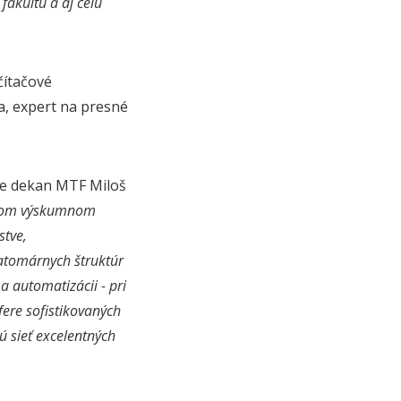
akultu a aj celú
čítačové
a, expert na presné
 je dekan MTF Miloš
skom výskumnom
stve,
atomárnych štruktúr
a automatizácii - pri
fere sofistikovaných
ú sieť excelentných