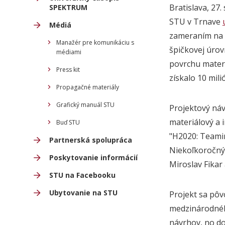
Bratislava, 27
SPEKTRUM
STU v Trnave
Médiá
zameraním na m
Manažér pre komunikáciu s
špičkovej úrov
médiami
povrchu materi
Press kit
získalo 10 mil
Propagačné materiály
Grafický manuál STU
Projektový ná
materiálový a
Buď STU
"H2020: Teamin
Partnerská spolupráca
Niekoľkoročný 
Poskytovanie informácií
Miroslav Fikar
STU na Facebooku
Ubytovanie na STU
Projekt sa pô
medzinárodnéh
návrhov, no do