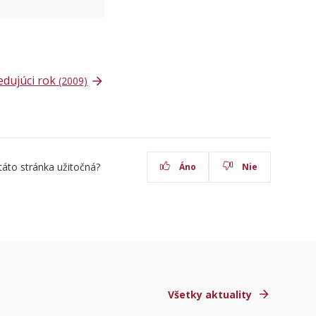
edujúci rok
(2009)
táto stránka užitočná?
Áno
Nie
Všetky aktuality