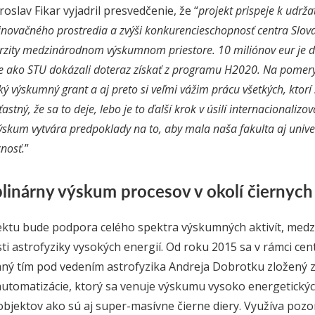
oslav Fikar vyjadril presvedčenie, že “
projekt prispeje k udrža
ovačného prostredia a zvýši konkurencieschopnosť centra Slov
erzity medzinárodnom výskumnom priestore. 10 miliónov eur je 
e ako STU dokázali doteraz získať z programu H2020. Na pome
ľký výskumný grant a aj preto si veľmi vážim prácu všetkých, ktor
astný, že sa to deje, lebo je to ďalší krok v úsilí internacionaliz
výskum vytvára predpoklady na to, aby mala naša fakulta aj unive
nosť.
”
plinárny výskum procesov v okolí čiernych 
ktu bude podpora celého spektra výskumných aktivít, medzi 
ti astrofyziky vysokých energií. Od roku 2015 sa v rámci ce
ý tím pod vedením astrofyzika Andreja Dobrotku zložený z 
automatizácie, ktorý sa venuje výskumu vysoko energetickýc
jektov ako sú aj super-masívne čierne diery. Využíva pozo