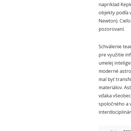
napríklad Kepl
objekty podľa 
Newton). Cieľo
pozorovaní.
Schválenie tea
pre využitie in
umelej intelig
moderné astron
mal byť transf
materiálov. Ast
vďaka všeobecn
spoločného a 
interdiscipli