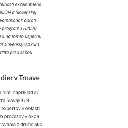
teľnosti excelentného
akION a Slovenskej
dvojnásobok oproti
ry programu H2020
í sa na tomto úspechu
ovať slovenský výskum
rzita pred sebou
dier v Trnave
nimi napríklad aj
ntra SlovakION
expertov v oblasti
h procesov v okolí
rovania z družíc ako