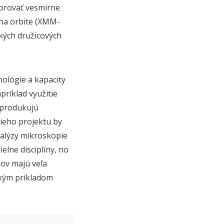
zorovať vesmírne
na orbite (XMM-
kých družicových
ológie a kapacity
príklad využitie
 produkujú
ieho projektu by
nalýzy mikroskopie
elne disciplíny, no
pov majú veľa
ckým príkladom