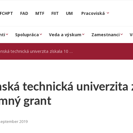
FCHPT
FAD
MTF
FIIT
UM
Pracoviská
nti
Spolupráca
Veda a výskum
Zamestnanci
V
á technická univerzita získala 10 miliónový výskumný grant
ská technická univerzita 
mný grant
september 2019