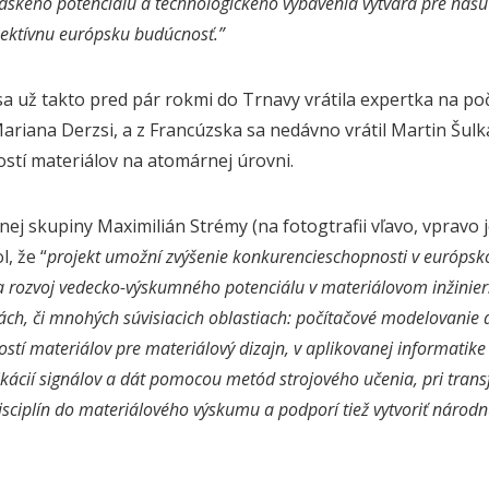
ského potenciálu a technologického vybavenia vytvára pre našu f
pektívnu európsku budúcnosť.”
sa už takto pred pár rokmi do Trnavy vrátila expertka na po
riana Derzsi, a z Francúzska sa nedávno vrátil Martin Šulk
ostí materiálov na atomárnej úrovni.
ej skupiny Maximilián Strémy (na fotogtrafii vľavo, vpravo
, že “
projekt umožní zvýšenie konkurencieschopnosti v európ
 a rozvoj vedecko-výskumného potenciálu v materiálovom inžinier
ch, či mnohých súvisiacich oblastiach: počítačové modelovanie 
ostí materiálov pre materiálový dizajn, v aplikovanej informatike 
ikácií signálov a dát pomocou metód strojového učenia, pri trans
isciplín do materiálového výskumu a podporí tiež vytvoriť národn