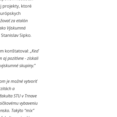
 projekty, ktoré
európskych
žovať za etalón
o ako Výskumná
 Stanislav Sipko.
m konštatoval: „
Keď
aj pozitívne - získali
é výskumné skupiny.
”
om je možné vytvoriť
rzitách a
fakulta STU v Trnave
 špičkovému vybaveniu
ensko. Takýto “mix”