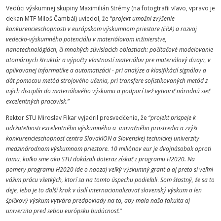
Vedúci výskumnej skupiny Maximilián Strémy (na fotogtrafii vľavo, vpravo je
dekan MTF Miloš Čambál) uviedol, že “
projekt umožní zvýšenie
konkurencieschopnosti v európskom výskumnom priestore (ERA) a rozvoj
vedecko-výskumného potenciálu v materiálovom inžinierstve,
nanotechnológiách, či mnohých súvisiacich oblastiach: počítačové modelovanie
atomárnych štruktúr a výpočty vlastností materiálov pre materiálový dizajn, v
aplikovanej informatike a automatizácii - pri analýze a klasifikácií signálov a
dát pomocou metód strojového učenia, pri transfere sofistikovaných metód z
iných disciplín do materiálového výskumu a podporí tiež vytvoriť národnú sieť
excelentných pracovísk
.”
Rektor STU Miroslav Fikar vyjadril presvedčenie, že “
projekt prispeje k
udržateľnosti excelentného výskumného a inovačného prostredia a zvýši
konkurencieschopnosť centra SlovakION a Slovenskej technickej univerzity
medzinárodnom výskumnom priestore. 10 miliónov eur je dvojnásobok oproti
tomu, koľko sme ako STU dokázali doteraz získať z programu H2020. Na
pomery programu H2020 ide o naozaj veľký výskumný grant a aj preto si veľmi
vážim prácu všetkých, ktorí sa na tomto úspechu podieľali
.
Som šťastný, že sa to
deje, lebo je to ďalší krok v úsilí internacionalizovať slovenský výskum a len
špičkový výskum vytvára predpoklady na to, aby mala naša fakulta aj
univerzita pred sebou európsku budúcnosť.
”