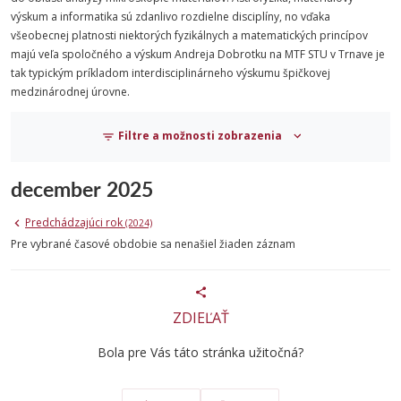
výskum a informatika sú zdanlivo rozdielne disciplíny, no vďaka
všeobecnej platnosti niektorých fyzikálnych a matematických princípov
majú veľa spoločného a výskum Andreja Dobrotku na MTF STU v Trnave je
tak typickým príkladom interdisciplinárneho výskumu špičkovej
medzinárodnej úrovne.
Filtre a možnosti zobrazenia
december 2025
Predchádzajúci rok
(2024)
Pre vybrané časové obdobie sa nenašiel žiaden záznam
ZDIEĽAŤ
Bola pre Vás táto stránka užitočná?