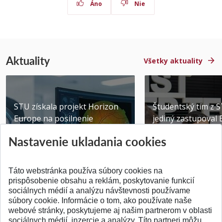
Áno
Nie
Aktuality
Všetky aktuality
STU získala projekt Horizon
Študentský tím z 
Europe na posilnenie
jediný zastupoval 
výskumu AI v oftalmol...
Južnej Kórei
Nastavenie ukladania cookies
Publikované 31.07.2026
Publikované 27.07.20
Táto webstránka používa súbory cookies na
prispôsobenie obsahu a reklám, poskytovanie funkcií
sociálnych médií a analýzu návštevnosti používame
súbory cookie. Informácie o tom, ako používate naše
webové stránky, poskytujeme aj našim partnerom v oblasti
SPÄŤ NA VRCH
sociálnych médií, inzercie a analýzy. Títo partneri môžu