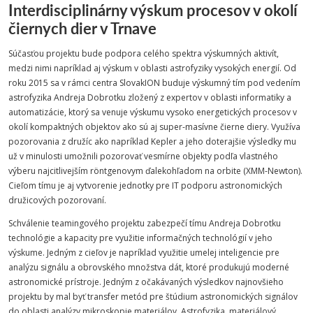
Interdisciplinárny výskum procesov v okolí
čiernych dier v Trnave
Súčasťou projektu bude podpora celého spektra výskumných aktivít,
medzi nimi napríklad aj výskum v oblasti astrofyziky vysokých energií. Od
roku 2015 sa v rámci centra SlovakION buduje výskumný tím pod vedením
astrofyzika Andreja Dobrotku zložený z expertov v oblasti informatiky a
automatizácie, ktorý sa venuje výskumu vysoko energetických procesov v
okolí kompaktných objektov ako sú aj super-masívne čierne diery. Využíva
pozorovania z družíc ako napríklad Kepler a jeho doterajšie výsledky mu
už v minulosti umožnili pozorovať vesmírne objekty podľa vlastného
výberu najcitlivejším
röntgenovym ďalekohľadom na orbite (XMM-Newton).
Cieľom tímu je aj vytvorenie jednotky pre IT podporu astronomických
družicových pozorovaní.
Schválenie teamingového projektu zabezpečí tímu Andreja Dobrotku
technológie a kapacity pre využitie informačných technológií v jeho
výskume. Jedným z cieľov je napríklad využitie umelej inteligencie pre
analýzu signálu a obrovského množstva dát, ktoré produkujú moderné
astronomické prístroje. Jedným z očakávaných výsledkov najnovšieho
projektu by mal byť transfer metód pre štúdium astronomických signálov
do oblasti analýzy mikroskopie materiálov. Astrofyzika, materiálový