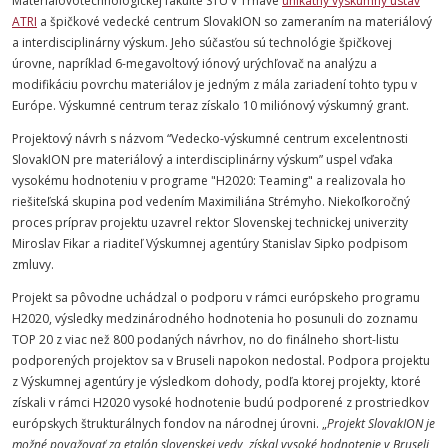
Materiálovotechnologickej fakulte STU v Trnave
unikátny výskumný ústav
ATRI
a špičkové vedecké centrum SlovakION so zameraním na materiálový
a interdisciplinárny výskum. Jeho súčasťou sú technológie špičkovej
úrovne, napríklad 6-megavoltový iónový urýchľovač na analýzu a
modifikáciu povrchu materiálov je jedným z mála zariadení tohto typu v
Európe. Výskumné centrum teraz získalo 10 miliónový výskumný grant.
Projektový návrh s názvom “Vedecko-výskumné centrum excelentnosti
SlovakION pre materiálový a interdisciplinárny výskum” uspel vďaka
vysokému hodnoteniu v programe "H2020: Teaming" a realizovala ho
riešiteľská skupina pod vedením Maximiliána Strémyho. Niekoľkoročný
proces príprav projektu uzavrel rektor Slovenskej technickej univerzity
Miroslav Fikar a riaditeľ Výskumnej agentúry Stanislav Sipko podpisom
zmluvy.
Projekt sa pôvodne uchádzal o podporu v rámci európskeho programu
H2020, výsledky medzinárodného hodnotenia ho posunuli do zoznamu
TOP 20 z viac než 800 podaných návrhov, no do finálneho short-listu
podporených projektov sa v Bruseli napokon nedostal. Podpora projektu
z Výskumnej agentúry je výsledkom dohody, podľa ktorej projekty, ktoré
získali v rámci H2020 vysoké hodnotenie budú podporené z prostriedkov
európskych štrukturálnych fondov na národnej úrovni.
„
Projekt SlovakION je
možné považovať za etalón slovenskej vedy, získal vysoké hodnotenie v Bruseli