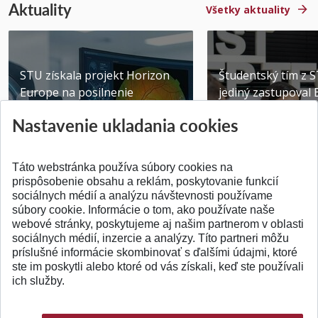
Aktuality
Všetky aktuality
STU získala projekt Horizon
Študentský tím z 
Europe na posilnenie
jediný zastupoval 
výskumu AI v oftalmol...
Južnej Kórei
Nastavenie ukladania cookies
Publikované 31.07.2026
Publikované 27.07.20
Táto webstránka používa súbory cookies na
prispôsobenie obsahu a reklám, poskytovanie funkcií
sociálnych médií a analýzu návštevnosti používame
súbory cookie. Informácie o tom, ako používate naše
webové stránky, poskytujeme aj našim partnerom v oblasti
SPÄŤ NA VRCH
sociálnych médií, inzercie a analýzy. Títo partneri môžu
príslušné informácie skombinovať s ďalšími údajmi, ktoré
ste im poskytli alebo ktoré od vás získali, keď ste používali
ich služby.