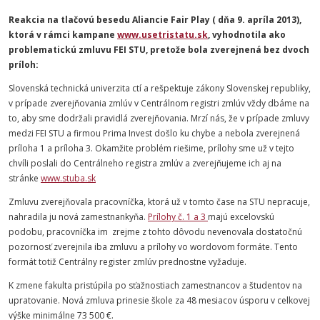
Reakcia na tlačovú besedu Aliancie Fair Play ( dňa 9. apríla 2013),
ktorá v rámci kampane
www.usetristatu.sk
, vyhodnotila ako
problematickú zmluvu FEI STU, pretože bola zverejnená bez dvoch
príloh:
Slovenská technická univerzita ctí a rešpektuje zákony Slovenskej republiky,
v prípade zverejňovania zmlúv v Centrálnom registri zmlúv vždy dbáme na
to, aby sme dodržali pravidlá zverejňovania. Mrzí nás, že v prípade zmluvy
medzi FEI STU a firmou Prima Invest došlo ku chybe a nebola zverejnená
príloha 1 a príloha 3. Okamžite problém riešime, prílohy sme už v tejto
chvíli poslali do Centrálneho registra zmlúv a zverejňujeme ich aj na
stránke
www.stuba.sk
Zmluvu zverejňovala pracovníčka, ktorá už v tomto čase na STU nepracuje,
nahradila ju nová zamestnankyňa.
Prílohy č. 1 a 3
majú excelovskú
podobu, pracovníčka im zrejme z tohto dôvodu nevenovala dostatočnú
pozornosť zverejnila iba zmluvu a prílohy vo wordovom formáte. Tento
formát totiž Centrálny register zmlúv prednostne vyžaduje.
K zmene fakulta pristúpila po sťažnostiach zamestnancov a študentov na
upratovanie. Nová zmluva prinesie škole za 48 mesiacov úsporu v celkovej
výške minimálne 73 500 €.