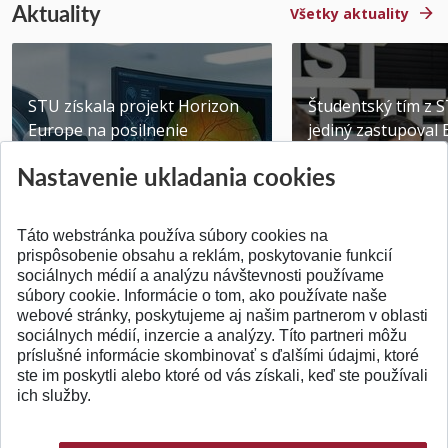
Aktuality
Všetky aktuality
STU získala projekt Horizon
Študentský tím z 
Europe na posilnenie
jediný zastupoval 
výskumu AI v oftalmol...
Južnej Kórei
Nastavenie ukladania cookies
Publikované 31.07.2026
Publikované 27.07.20
Táto webstránka používa súbory cookies na
prispôsobenie obsahu a reklám, poskytovanie funkcií
sociálnych médií a analýzu návštevnosti používame
súbory cookie. Informácie o tom, ako používate naše
webové stránky, poskytujeme aj našim partnerom v oblasti
SPÄŤ NA VRCH
sociálnych médií, inzercie a analýzy. Títo partneri môžu
príslušné informácie skombinovať s ďalšími údajmi, ktoré
ste im poskytli alebo ktoré od vás získali, keď ste používali
ich služby.