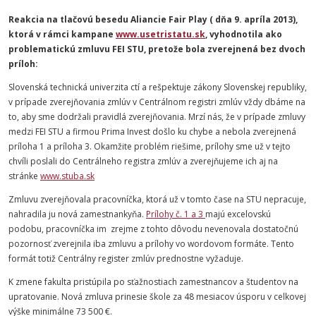
Reakcia na tlačovú besedu Aliancie Fair Play ( dňa 9. apríla 2013),
ktorá v rámci kampane
www.usetristatu.sk
, vyhodnotila ako
problematickú zmluvu FEI STU, pretože bola zverejnená bez dvoch
príloh:
Slovenská technická univerzita ctí a rešpektuje zákony Slovenskej republiky,
v prípade zverejňovania zmlúv v Centrálnom registri zmlúv vždy dbáme na
to, aby sme dodržali pravidlá zverejňovania. Mrzí nás, že v prípade zmluvy
medzi FEI STU a firmou Prima Invest došlo ku chybe a nebola zverejnená
príloha 1 a príloha 3. Okamžite problém riešime, prílohy sme už v tejto
chvíli poslali do Centrálneho registra zmlúv a zverejňujeme ich aj na
stránke
www.stuba.sk
Zmluvu zverejňovala pracovníčka, ktorá už v tomto čase na STU nepracuje,
nahradila ju nová zamestnankyňa.
Prílohy č. 1 a 3
majú excelovskú
podobu, pracovníčka im zrejme z tohto dôvodu nevenovala dostatočnú
pozornosť zverejnila iba zmluvu a prílohy vo wordovom formáte. Tento
formát totiž Centrálny register zmlúv prednostne vyžaduje.
K zmene fakulta pristúpila po sťažnostiach zamestnancov a študentov na
upratovanie. Nová zmluva prinesie škole za 48 mesiacov úsporu v celkovej
výške minimálne 73 500 €.