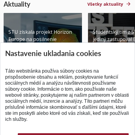
Aktuality
Všetky aktuality
STU získala projekt Horizon
Študentský tím z 
Europe na posilnenie
jediný zastupoval 
výskumu AI v oftalmol...
Južnej Kórei
Nastavenie ukladania cookies
Publikované 31.07.2026
Publikované 27.07.20
Táto webstránka používa súbory cookies na
prispôsobenie obsahu a reklám, poskytovanie funkcií
sociálnych médií a analýzu návštevnosti používame
súbory cookie. Informácie o tom, ako používate naše
webové stránky, poskytujeme aj našim partnerom v oblasti
SPÄŤ NA VRCH
sociálnych médií, inzercie a analýzy. Títo partneri môžu
príslušné informácie skombinovať s ďalšími údajmi, ktoré
ste im poskytli alebo ktoré od vás získali, keď ste používali
ich služby.