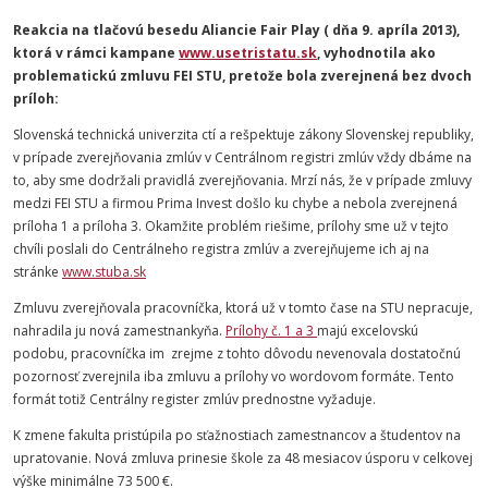
Reakcia na tlačovú besedu Aliancie Fair Play ( dňa 9. apríla 2013),
ktorá v rámci kampane
www.usetristatu.sk
, vyhodnotila ako
problematickú zmluvu FEI STU, pretože bola zverejnená bez dvoch
príloh:
Slovenská technická univerzita ctí a rešpektuje zákony Slovenskej republiky,
v prípade zverejňovania zmlúv v Centrálnom registri zmlúv vždy dbáme na
to, aby sme dodržali pravidlá zverejňovania. Mrzí nás, že v prípade zmluvy
medzi FEI STU a firmou Prima Invest došlo ku chybe a nebola zverejnená
príloha 1 a príloha 3. Okamžite problém riešime, prílohy sme už v tejto
chvíli poslali do Centrálneho registra zmlúv a zverejňujeme ich aj na
stránke
www.stuba.sk
Zmluvu zverejňovala pracovníčka, ktorá už v tomto čase na STU nepracuje,
nahradila ju nová zamestnankyňa.
Prílohy č. 1 a 3
majú excelovskú
podobu, pracovníčka im zrejme z tohto dôvodu nevenovala dostatočnú
pozornosť zverejnila iba zmluvu a prílohy vo wordovom formáte. Tento
formát totiž Centrálny register zmlúv prednostne vyžaduje.
K zmene fakulta pristúpila po sťažnostiach zamestnancov a študentov na
upratovanie. Nová zmluva prinesie škole za 48 mesiacov úsporu v celkovej
výške minimálne 73 500 €.