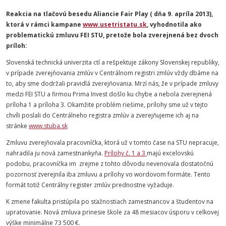
Reakcia na tlačovú besedu Aliancie Fair Play ( dňa 9. apríla 2013),
ktorá v rámci kampane
www.usetristatu.sk
, vyhodnotila ako
problematickú zmluvu FEI STU, pretože bola zverejnená bez dvoch
príloh:
Slovenská technická univerzita ctí a rešpektuje zákony Slovenskej republiky,
v prípade zverejňovania zmlúv v Centrálnom registri zmlúv vždy dbáme na
to, aby sme dodržali pravidlá zverejňovania. Mrzí nás, že v prípade zmluvy
medzi FEI STU a firmou Prima Invest došlo ku chybe a nebola zverejnená
príloha 1 a príloha 3. Okamžite problém riešime, prílohy sme už v tejto
chvíli poslali do Centrálneho registra zmlúv a zverejňujeme ich aj na
stránke
www.stuba.sk
Zmluvu zverejňovala pracovníčka, ktorá už v tomto čase na STU nepracuje,
nahradila ju nová zamestnankyňa.
Prílohy č. 1 a 3
majú excelovskú
podobu, pracovníčka im zrejme z tohto dôvodu nevenovala dostatočnú
pozornosť zverejnila iba zmluvu a prílohy vo wordovom formáte. Tento
formát totiž Centrálny register zmlúv prednostne vyžaduje.
K zmene fakulta pristúpila po sťažnostiach zamestnancov a študentov na
upratovanie. Nová zmluva prinesie škole za 48 mesiacov úsporu v celkovej
výške minimálne 73 500 €.