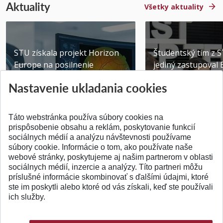
Aktuality
Všetky aktuality
STU získala projekt Horizon
Študentský tím z 
Europe na posilnenie
jediný zastupoval 
výskumu AI v oftalmol...
Južnej Kórei
Nastavenie ukladania cookies
Publikované 31.07.2026
Publikované 27.07.20
Táto webstránka používa súbory cookies na
prispôsobenie obsahu a reklám, poskytovanie funkcií
sociálnych médií a analýzu návštevnosti používame
súbory cookie. Informácie o tom, ako používate naše
webové stránky, poskytujeme aj našim partnerom v oblasti
SPÄŤ NA VRCH
sociálnych médií, inzercie a analýzy. Títo partneri môžu
príslušné informácie skombinovať s ďalšími údajmi, ktoré
ste im poskytli alebo ktoré od vás získali, keď ste používali
ich služby.