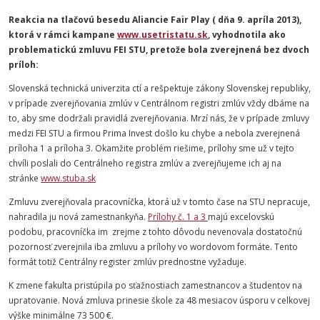
Reakcia na tlačovú besedu Aliancie Fair Play ( dňa 9. apríla 2013),
ktorá v rámci kampane
www.usetristatu.sk
, vyhodnotila ako
problematickú zmluvu FEI STU, pretože bola zverejnená bez dvoch
príloh:
Slovenská technická univerzita ctí a rešpektuje zákony Slovenskej republiky,
v prípade zverejňovania zmlúv v Centrálnom registri zmlúv vždy dbáme na
to, aby sme dodržali pravidlá zverejňovania. Mrzí nás, že v prípade zmluvy
medzi FEI STU a firmou Prima Invest došlo ku chybe a nebola zverejnená
príloha 1 a príloha 3. Okamžite problém riešime, prílohy sme už v tejto
chvíli poslali do Centrálneho registra zmlúv a zverejňujeme ich aj na
stránke
www.stuba.sk
Zmluvu zverejňovala pracovníčka, ktorá už v tomto čase na STU nepracuje,
nahradila ju nová zamestnankyňa.
Prílohy č. 1 a 3
majú excelovskú
podobu, pracovníčka im zrejme z tohto dôvodu nevenovala dostatočnú
pozornosť zverejnila iba zmluvu a prílohy vo wordovom formáte. Tento
formát totiž Centrálny register zmlúv prednostne vyžaduje.
K zmene fakulta pristúpila po sťažnostiach zamestnancov a študentov na
upratovanie. Nová zmluva prinesie škole za 48 mesiacov úsporu v celkovej
výške minimálne 73 500 €.