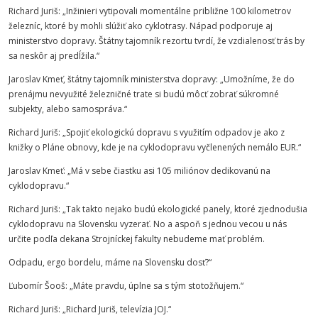
Richard Juriš: „Inžinieri vytipovali momentálne približne 100 kilometrov
železníc, ktoré by mohli slúžiť ako cyklotrasy. Nápad podporuje aj
ministerstvo dopravy. Štátny tajomník rezortu tvrdí, že vzdialenosť trás by
sa neskôr aj predĺžila.“
Jaroslav Kmeť, štátny tajomník ministerstva dopravy: „Umožníme, že do
prenájmu nevyužité železničné trate si budú môcť zobrať súkromné
subjekty, alebo samospráva.“
Richard Juriš: „Spojiť ekologickú dopravu s využitím odpadov je ako z
knižky o Pláne obnovy, kde je na cyklodopravu vyčlenených nemálo EUR.“
Jaroslav Kmeť: „Má v sebe čiastku asi 105 miliónov dedikovanú na
cyklodopravu.“
Richard Juriš: „Tak takto nejako budú ekologické panely, ktoré zjednodušia
cyklodopravu na Slovensku vyzerať. No a aspoň s jednou vecou u nás
určite podľa dekana
Strojníckej
fakulty
nebudeme mať problém.
Odpadu, ergo bordelu, máme na Slovensku dosť?“
Ľubomír Šooš: „Máte pravdu, úplne sa s tým stotožňujem.“
Richard Juriš: „Richard Juriš, televízia JOJ.“