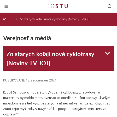
Prejsť na obsah
...
Zo starých koľají nové cyklotrasy [Noviny TV JOJ]
Verejnosť a médiá
Zo starých koľají nové cyklotrasy
[Noviny TV JOJ]
PUBLIKOVANÉ 18. september 2021
Ľuboš Sarnovský, moderátor: „Moderné cyklocesty z recyklovaných
materiálov by mohlo mať Slovensko už onedlho z Plánu obnovy. Skvelým
nápadom je ale tiež využitie starých a už nevyužívaných železničných tratí.
Autor tejto myšlienky si navyše získal podporu strojárov i ministerstva
dopravy.“