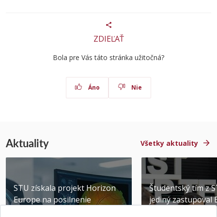
ZDIEĽAŤ
Bola pre Vás táto stránka užitočná?
Áno
Nie
Aktuality
Všetky aktuality
STU získala projekt Horizon
Študentský tím z 
Europe na posilnenie
jediný zastupoval 
výskumu AI v oftalmol...
Južnej Kórei