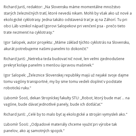
Richard Juriš, redaktor: „Na Slovensku máme momentálne množstvo
starých železničných tratí, ktoré nevedú nikam. Mohli by však ako už nové a
ekologické cyklotrasy. Jedna takáto odstavená trať je aj na Záhorí. Tu pri
obci Láb vznikol nápad Igorovi Salopekovi pri venčení psa - prečo tieto
trate nezmeniť na cyklotrasy.“
Igor Salopek, autor projektu: „Máme základ týchto cyklotrás na Slovensku,
akurát potrebujeme našimi panelmi to dokončiť.“
Richard Juriš: „Netreba teda budovať nič nové, len veľmi zjednodušene
prekryť koľaje panelmi s menšou úpravou mašiniek.“
Igor Salopek: „Železnice Slovenskej republiky majú už nejaké svoje dajme
tomu vagóny transportné, my by sme tomu vedeli doplniť v podstate
robotickú ruku.“
Ľubomír Šooš, dekan
Strojníckej
fakulty
STU
: „Robot, ktorý bude mať … na
vagóne, bude dávať jednotlivé panely, bude ich dotláčať.“
Richard Juriš: „Celé by to malo byť aj ekologické a strojári vymysleli ako.“
Ľubomír Šooš: „Odpadové materiály chceme využiť pri výrobe tak
panelov, ako aj samotných spojok.“