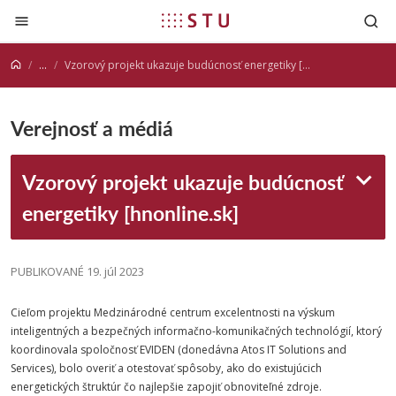
Prejsť na obsah
...
Vzorový projekt ukazuje budúcnosť energetiky [hnonline.sk]
Verejnosť a médiá
Vzorový projekt ukazuje budúcnosť
energetiky [hnonline.sk]
PUBLIKOVANÉ 19. júl 2023
Cieľom projektu Medzinárodné centrum excelentnosti na výskum
inteligentných a bezpečných informačno-komunikačných technológií, ktorý
koordinovala spoločnosť EVIDEN (donedávna Atos IT Solutions and
Services), bolo overiť a otestovať spôsoby, ako do existujúcich
energetických štruktúr čo najlepšie zapojiť obnoviteľné zdroje.