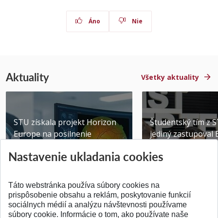
Áno
Nie
Aktuality
Všetky aktuality
STU získala projekt Horizon
Študentský tím z 
Europe na posilnenie
jediný zastupoval 
výskumu AI v oftalmol...
Južnej Kórei
Nastavenie ukladania cookies
Publikované 31.07.2026
Publikované 27.07.20
Táto webstránka používa súbory cookies na
prispôsobenie obsahu a reklám, poskytovanie funkcií
sociálnych médií a analýzu návštevnosti používame
súbory cookie. Informácie o tom, ako používate naše