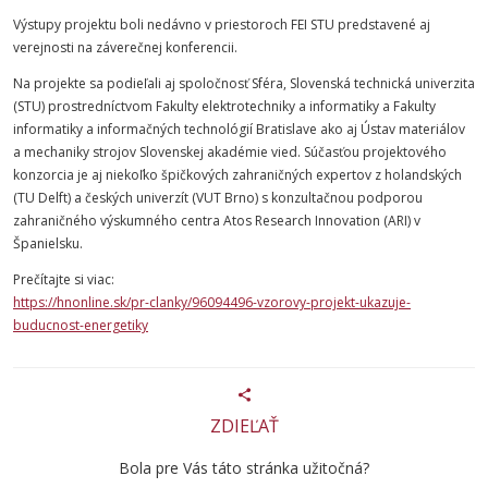
Výstupy projektu boli nedávno v priestoroch
FEI
STU
predstavené aj
verejnosti na záverečnej konferencii.
N
a
projekte sa podieľali aj spoločnosť Sféra,
Slovenská
technická
univerzita
(
STU
) prostredníctvom
Fakulty
elektrotechniky
a
informatiky
a
Fakulty
informatiky
a informačných technológií Bratislave ako aj Ústav materiálov
a mechaniky strojov Slovenskej akadémie vied. Súčasťou projektového
konzorcia je aj niekoľko špičkových zahraničných expertov z holandských
(TU Delft) a českých univerzít (VUT Brno) s konzultačnou podporou
zahraničného výskumného centra Atos Research Innovation (ARI) v
Španielsku.
Prečítajte si viac:
https://hnonline.sk/pr-clanky/96094496-vzorovy-projekt-ukazuje-
buducnost-energetiky
ZDIEĽAŤ
Bola pre Vás táto stránka užitočná?