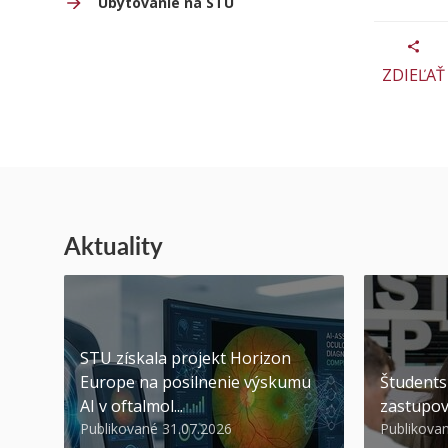
Ubytovanie na STU
ZDIEĽAŤ
Aktuality
STU získala projekt Horizon
Europe na posilnenie výskumu
Študents
AI v oftalmol...
zastupov
Publikované 31.07.2026
Publikova