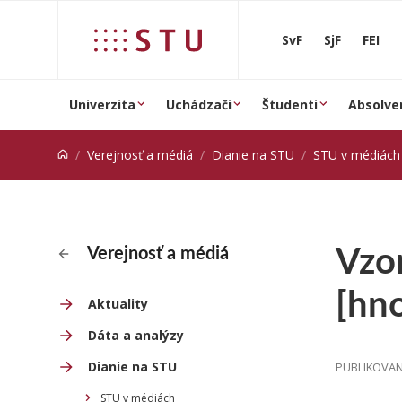
Prejsť na obsah
SvF
SjF
FEI
Univerzita
Uchádzači
Študenti
Absolve
Verejnosť a médiá
Dianie na STU
STU v médiách
Vzo
Verejnosť a médiá
[hno
Aktuality
Dáta a analýzy
Dianie na STU
PUBLIKOVANÉ
STU v médiách