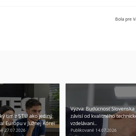
Bola pre V
Výzva: Budúcnosť Slovenska
ký tím z STU ako jediný
závisí od kvalitného technic
al Európu v Južnej Kórei
vzdelávani...
né 27.07.2026
Publikované 14.07.2026