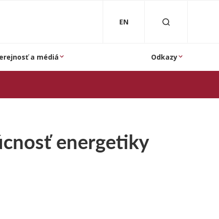
EN
erejnosť a médiá
Odkazy
úcnosť energetiky