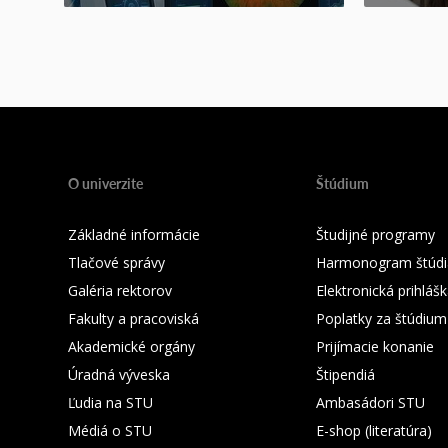
O univerzite
Štúdium
Základné informácie
Študijné programy
Tlačové správy
Harmonogram štúdi
Galéria rektorov
Elektronická prihláš
Fakulty a pracoviská
Poplatky za štúdium
Akademické orgány
Prijímacie konanie
Úradná výveska
Štipendiá
Ľudia na STU
Ambasádori STU
Médiá o STU
E-shop (literatúra)