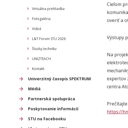
Cieľom pr
Virtuálna prehliadka
komunikač
Fotogaléria
overiť a 
Videá
Výstupy p
L&T Forum STU 2026
Študuj techniku
N
a
projek
UNI2TEACH
elektrote
Kontakt
mechaniky
expertov 
Univerzitný časopis SPEKTRUM
centra At
Médiá
Partnerská spolupráca
Prečítajte 
Poskytovanie informácií
https://h
STU na Facebooku