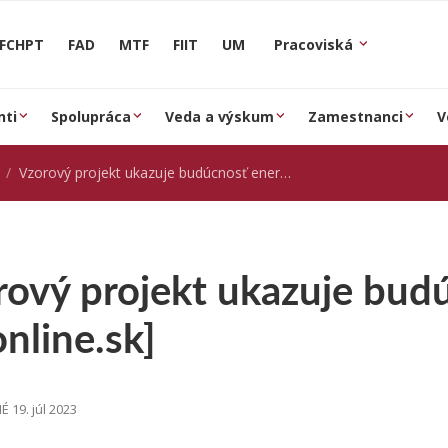
FCHPT
FAD
MTF
FIIT
UM
Pracoviská
nti
Spolupráca
Veda a výskum
Zamestnanci
V
Vzorový projekt ukazuje budúcnosť energetiky [hnonline.sk]
rový projekt ukazuje bud
nline.sk]
 19. júl 2023