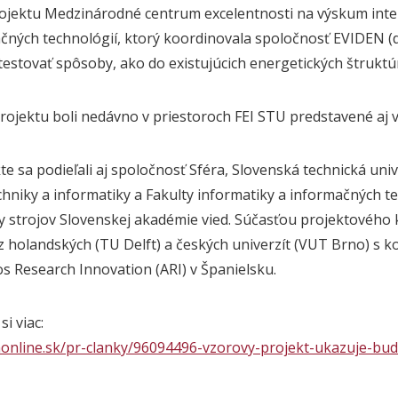
ojektu Medzinárodné centrum excelentnosti na výskum inte
ných technológií, ktorý koordinovala spoločnosť EVIDEN (d
otestovať spôsoby, ako do existujúcich energetických štruktúr
rojektu boli nedávno v priestoroch
FEI
STU
predstavené aj v
te sa podieľali aj spoločnosť Sféra,
Slovenská
technická
univ
chniky
a
informatiky
a
Fakulty
informatiky
a informačných tec
 strojov Slovenskej akadémie vied. Súčasťou projektového k
z holandských (TU Delft) a českých univerzít (VUT Brno) 
os Research Innovation (ARI) v Španielsku.
si viac:
nonline.sk/pr-clanky/96094496-vzorovy-projekt-ukazuje-bu