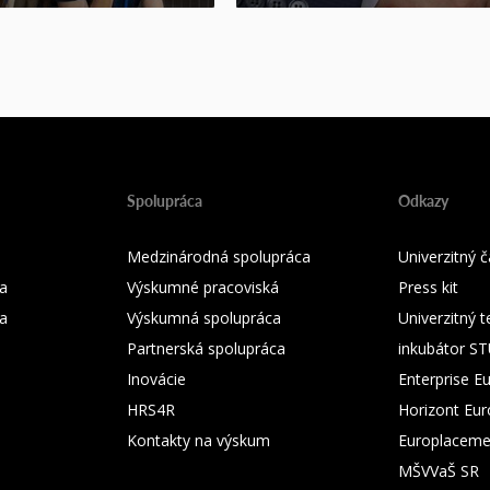
Spolupráca
Odkazy
Medzinárodná spolupráca
Univerzitný
a
Výskumné pracoviská
Press kit
ka
Výskumná spolupráca
Univerzitný 
Partnerská spolupráca
inkubátor S
Inovácie
Enterprise E
HRS4R
Horizont Eu
Kontakty na výskum
Europlaceme
MŠVVaŠ SR