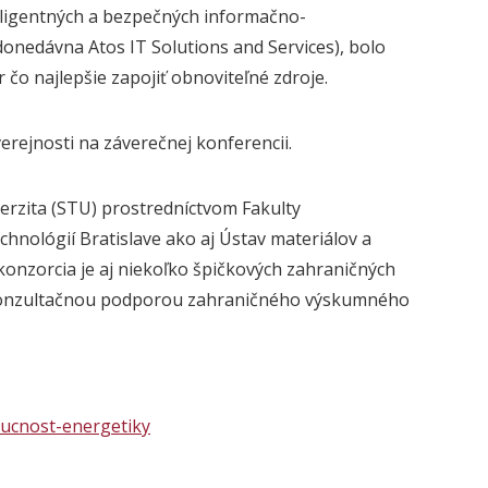
ligentných a bezpečných informačno-
onedávna Atos IT Solutions and Services), bolo
 čo najlepšie zapojiť obnoviteľné zdroje.
erejnosti na záverečnej konferencii.
erzita
(
STU
) prostredníctvom
Fakulty
hnológií Bratislave ako aj Ústav materiálov a
onzorcia je aj niekoľko špičkových zahraničných
s konzultačnou podporou zahraničného výskumného
ducnost-energetiky