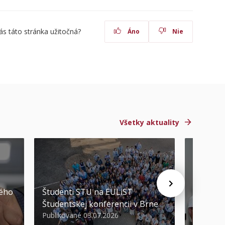
ás táto stránka užitočná?
Áno
Nie
Všetky aktuality
STU ocen
kého
Študenti STU na EULiST
najúspeš
Študentskej konferencii v Brne
športov
Publikované 03.07.2026
Publikova