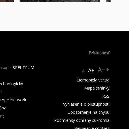
Prístupnosť
 časopis SPEKTRUM
A++
A+
A
Čiernobiela verzia
technologický
Mapa stránky
TU
RSS
urope Network
Vyhlásenie o prístupnosti
rópa
Upozornenie na chybu
nt
Podmienky ochrany súkromia
Využívanie cookies