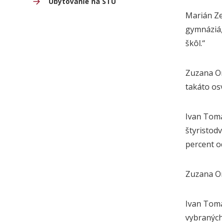
Ubytovanie na STU
Marián Ze
gymnáziá, 
škôl.“
Zuzana On
takáto os
Ivan Tomá
štyristod
percent 
Zuzana Onu
Ivan Tomá
vybraných