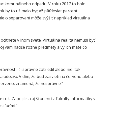
viac komunálneho odpadu. V roku 2017 to bolo
ok by to už malo byť až päťdesiat percent
e o separovaní môže zvýšiť napríklad virtuálna
ocitnete v inom svete. Virtuálna realita nemusí byť
roj vám hádže rôzne predmety a vy ich máte čo
právnosti, či správne zatriedil alebo nie, tak
na odozva. Vidím, že buď zasvieti na červeno alebo
 červeno, znamená, že nesprávne.“
 rok. Zapojili sa aj študenti z
Fakulty
informatiky
v
i ľuďmi.“