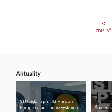
ZDIEĽAŤ
Aktuality
STU získala projekt Horizon
Europe na posilnenie výskumu
Študents