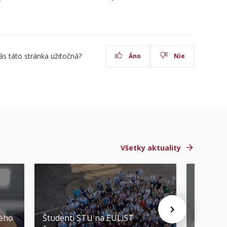
ás táto stránka užitočná?
Áno
Nie
Všetky aktuality
STU ocen
kého
Študenti STU na EULiST
najúspeš