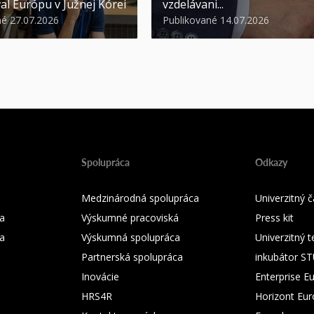
al Európu v Južnej Kórei
vzdelávani...
né 27.07.2026
Publikované 14.07.2026
Spolupráca
Odkazy
Medzinárodná spolupráca
Univerzitný
a
Výskumné pracoviská
Press kit
ka
Výskumná spolupráca
Univerzitný 
Partnerská spolupráca
inkubátor S
Inovácie
Enterprise E
HRS4R
Horizont Eu