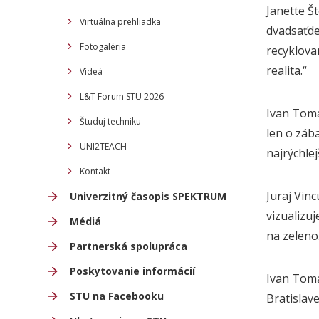
Janette Š
Virtuálna prehliadka
dvadsaťde
Fotogaléria
recyklova
realita.“
Videá
L&T Forum STU 2026
Ivan Tomá
Študuj techniku
len o záb
UNI2TEACH
najrýchlejš
Kontakt
Juraj Vinc
Univerzitný časopis SPEKTRUM
vizualizu
Médiá
na zeleno
Partnerská spolupráca
Poskytovanie informácií
Ivan Tomán
STU na Facebooku
Bratislav