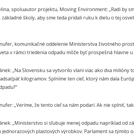
lina, spoluautor projektu, Moving Environment: „Radi by sme
základné školy, aby sme teda pridali ruku k dielu o tej osve
ufer, komunikačné oddelenie Ministerstva životného prostr
veta v rámci triedenia odpadu môže byť prospešná hlavne u d
nek: „Na Slovensku sa vytvorilo vlani viac ako dva milióny
vadsaťpäť kilogramov. Splníme ten cieľ, ktorý nám dala Euró
odpadu?“
fer: „Veríme, že tento cieľ sa nám podarí. Ak nie splniť, tak
nek: „Ministerstvo si sľubuje menej odpadu napríklad od zál
 jednorazových plastových výrobkov. Parlament sa týmito o