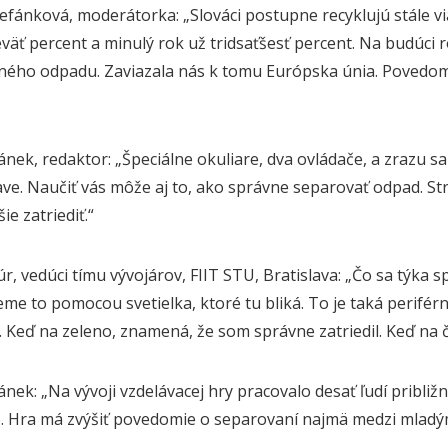
tefánková, moderátorka: „Slováci postupne recyklujú stále 
väť percent a minulý rok už tridsaťšesť percent. Na budúci r
ného odpadu. Zaviazala nás k tomu Európska únia. Povedomi
nek, redaktor: „Špeciálne okuliare, dva ovládače, a zrazu sa 
ave. Naučiť vás môže aj to, ako správne separovať odpad. St
ie zatriediť.“
úr, vedúci tímu vývojárov,
FIIT
STU
, Bratislava: „Čo sa týka s
jeme to pomocou svetielka, ktoré tu bliká. To je taká perifér
. Keď na zeleno, znamená, že som správne zatriedil. Keď na
ek: „Na vývoji vzdelávacej hry pracovalo desať ľudí približne
e. Hra má zvýšiť povedomie o separovaní najmä medzi mladým