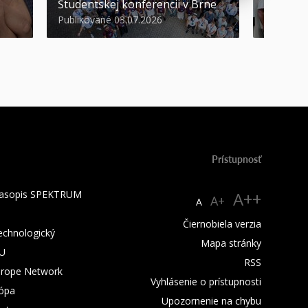
Študentskej konferencii v Brne
športov
Publikované 03.07.2026
Publikova
Prístupnosť
 časopis SPEKTRUM
A++
A+
A
Čiernobiela verzia
technologický
Mapa stránky
TU
RSS
urope Network
Vyhlásenie o prístupnosti
rópa
Upozornenie na chybu