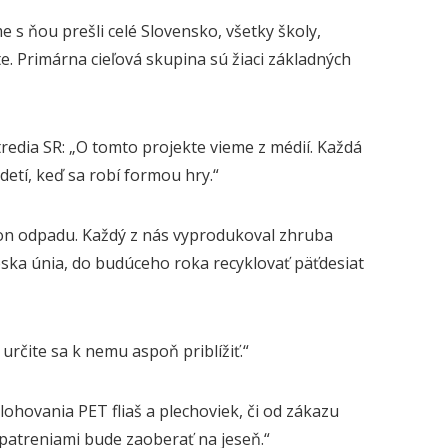
 s ňou prešli celé Slovensko, všetky školy,
te. Primárna cieľová skupina sú žiaci základných
edia SR: „O tomto projekte vieme z médií. Každá
etí, keď sa robí formou hry.“
 ton odpadu. Každý z nás vyprodukoval zhruba
pska únia, do budúceho roka recyklovať päťdesiat
 určite sa k nemu aspoň priblížiť.“
ohovania PET fliaš a plechoviek, či od zákazu
patreniami bude zaoberať na jeseň.“