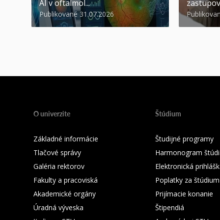
AI v oftalmol...
zastupov
Publikované 31.07.2026
Publikova
O univerzite
Štúdium
Základné informácie
Študijné programy
Tlačové správy
Harmonogram štúdi
Galéria rektorov
Elektronická prihláš
Fakulty a pracoviská
Poplatky za štúdium
Akademické orgány
Prijímacie konanie
Úradná výveska
Štipendiá