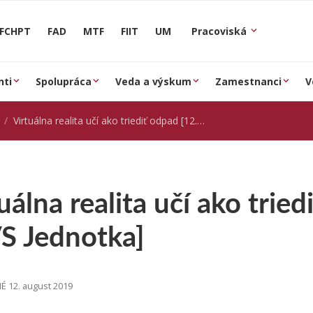
FCHPT
FAD
MTF
FIIT
UM
Pracoviská
nti
Spolupráca
Veda a výskum
Zamestnanci
V
Virtuálna realita učí ako triediť odpad [12.08.2019; RTVS Jednotka]
uálna realita učí ako trie
S Jednotka]
 12. august 2019