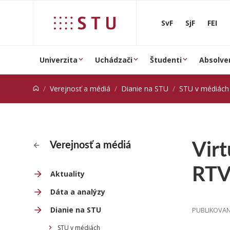
Prejsť na obsah
SvF
SjF
FEI
Univerzita
Uchádzači
Študenti
Absolve
Verejnosť a médiá
Dianie na STU
STU v médiách
Virt
Verejnosť a médiá
RTV
Aktuality
Dáta a analýzy
Dianie na STU
PUBLIKOVANÉ
STU v médiách