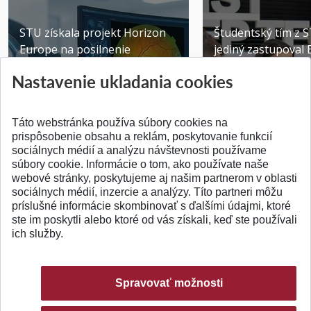
STU získala projekt Horizon
Študentský tím z 
Europe na posilnenie
jediný zastupoval 
výskumu AI v oftalmol...
Južnej Kórei
Nastavenie ukladania cookies
Publikované 31.07.2026
Publikované 27.07.20
Táto webstránka používa súbory cookies na
prispôsobenie obsahu a reklám, poskytovanie funkcií
sociálnych médií a analýzu návštevnosti používame
súbory cookie. Informácie o tom, ako používate naše
webové stránky, poskytujeme aj našim partnerom v oblasti
SPÄŤ NA VRCH
sociálnych médií, inzercie a analýzy. Títo partneri môžu
príslušné informácie skombinovať s ďalšími údajmi, ktoré
ste im poskytli alebo ktoré od vás získali, keď ste používali
ich služby.
Spravovať možnosti