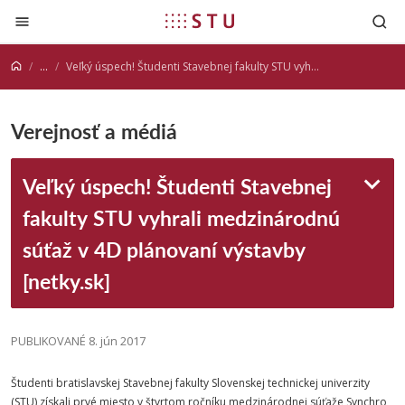
Prejsť na obsah
...
Veľký úspech! Študenti Stavebnej fakulty STU vyhrali medzinárodnú súťaž v 4D plánovaní výstavby [netky.sk]
Verejnosť a médiá
Veľký úspech! Študenti Stavebnej
fakulty STU vyhrali medzinárodnú
súťaž v 4D plánovaní výstavby
[netky.sk]
PUBLIKOVANÉ 8. jún 2017
Študenti bratislavskej Stavebnej fakulty Slovenskej technickej univerzity
(STU) získali prvé miesto v štvrtom ročníku medzinárodnej súťaže Synchro