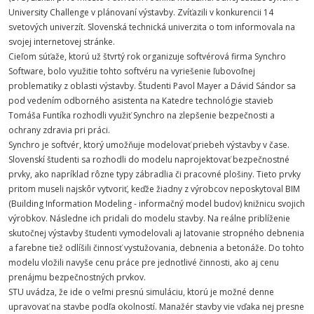
University Challenge v plánovaní výstavby. Zvíťazili v konkurencii 14
svetových univerzít. Slovenská technická univerzita o tom informovala na
svojej internetovej stránke.
Cieľom súťaže, ktorú už štvrtý rok organizuje softvérová firma Synchro
Software, bolo využitie tohto softvéru na vyriešenie ľubovoľnej
problematiky z oblasti výstavby. Študenti Pavol Mayer a Dávid Sándor sa
pod vedením odborného asistenta na Katedre technológie stavieb
Tomáša Funtíka rozhodli využiť Synchro na zlepšenie bezpečnosti a
ochrany zdravia pri práci.
Synchro je softvér, ktorý umožňuje modelovať priebeh výstavby v čase.
Slovenskí študenti sa rozhodli do modelu naprojektovať bezpečnostné
prvky, ako napríklad rôzne typy zábradlia či pracovné plošiny. Tieto prvky
pritom museli najskôr vytvoriť, keďže žiadny z výrobcov neposkytoval BIM
(Building Information Modeling - informačný model budov) knižnicu svojich
výrobkov. Následne ich pridali do modelu stavby. Na reálne priblíženie
skutočnej výstavby študenti vymodelovali aj latovanie stropného debnenia
a farebne tiež odlíšili činnosť vystužovania, debnenia a betonáže. Do tohto
modelu vložili navyše cenu práce pre jednotlivé činnosti, ako aj cenu
prenájmu bezpečnostných prvkov.
STU uvádza, že ide o veľmi presnú simuláciu, ktorú je možné denne
upravovať na stavbe podľa okolností. Manažér stavby vie vďaka nej presne