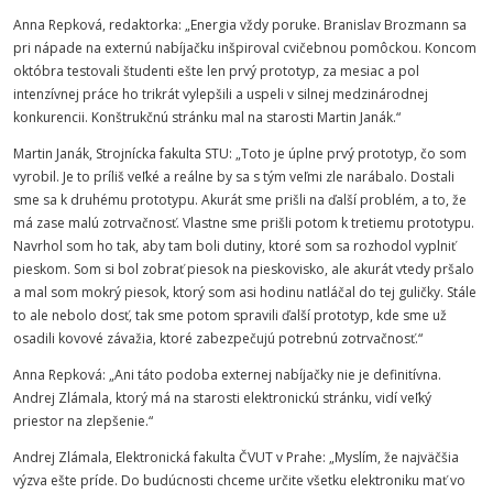
Anna Repková, redaktorka: „Energia vždy poruke. Branislav Brozmann sa
pri nápade na externú nabíjačku inšpiroval cvičebnou pomôckou. Koncom
októbra testovali študenti ešte len prvý prototyp, za mesiac a pol
intenzívnej práce ho trikrát vylepšili a uspeli v silnej medzinárodnej
konkurencii. Konštrukčnú stránku mal na starosti Martin Janák.“
Martin Janák,
Strojnícka
fakulta
STU
: „Toto je úplne prvý prototyp, čo som
vyrobil. Je to príliš veľké a reálne by sa s tým veľmi zle narábalo. Dostali
sme sa k druhému prototypu. Akurát sme prišli na ďalší problém, a to, že
má zase malú zotrvačnosť. Vlastne sme prišli potom k tretiemu prototypu.
Navrhol som ho tak, aby tam boli dutiny, ktoré som sa rozhodol vyplniť
pieskom. Som si bol zobrať piesok na pieskovisko, ale akurát vtedy pršalo
a mal som mokrý piesok, ktorý som asi hodinu natláčal do tej guličky. Stále
to ale nebolo dosť, tak sme potom spravili ďalší prototyp, kde sme už
osadili kovové závažia, ktoré zabezpečujú potrebnú zotrvačnosť.“
Anna Repková: „Ani táto podoba externej nabíjačky nie je definitívna.
Andrej Zlámala, ktorý má na starosti elektronickú stránku, vidí veľký
priestor na zlepšenie.“
Andrej Zlámala, Elektronická fakulta ČVUT v Prahe: „Myslím, že najväčšia
výzva ešte príde. Do budúcnosti chceme určite všetku elektroniku mať vo