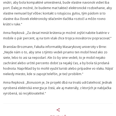
vnútri, aby bola kompaktné umiestnená, bude vlastne navonok vidieť iba
port. Ďalej je možné, že budeme mať taktiež elektronické rozbiehanie, aby
vlastne nemusel byť vôbec kontakt s rotujúcou guľou, tým pádom si to
vlastne iba človek elektronicky stlačením tlačítka roztočí a môže rovno
krútiť v ruke.“
Anna Repková: „Za desať minút krútenia je možné zvýšiť nabitie batérie v
mobile o pár percent, aj na tom však chce trojica inovátorov popracovať.“
Branislav Brozmann,
Fakulta
informatiky
Masarykovej univerzity v Brne:
„Nejde nám o to, aby sme s týmto vedeli priamo ten mobil hneď ako zo
siete, lebo to asi sa nepodarí. Ale čo by sme vedeli, to je mobil nejako
zachrániť alebo určité percento dobiť za nejaký čas, a by bola tá pridaná
hodnota. Napríklad by to mohli využiť turisti alebo prípadne vo vlaku. Nájsť
niekedy miesto, kde si zapojiť telefón, je tiež problém.“
Anna Repková: „Bonusom je, že projekt dbá na trvalú udržateľnosť. Jednak
vyrobená elektrická energia je čistá, ale aj materiály, z ktorých je nabíjačka
vyrobená, sú recyklovateľné.“