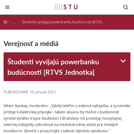
Prejsť na obsah
...
Študenti vyvíjajú powerbanku budúcnosti [RTVS Jednotka]
Verejnosť a médiá
Študenti vyvíjajú powerbanku
budúcnosti [RTVS Jednotka]
PUBLIKOVANÉ 19. január 2021
Viliam Stankay, moderátor: „Vybitý telefón a externá nabíjačka, a vy nemáte
prístup k elektrickej prípojke - takúto situáciu by mohol v budúcnosti
vyriešiť vynález trojice študentov z Bratislavy. Ich prototyp nezvyčajnej
externej nabíjačky zabodoval na medzinárodnej súťaži pre mladých
inovátorov. Skončili v prvej trojke z takmer štyritisíc vynálezov.“