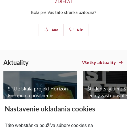
ZDIEĽAŤ
Bola pre Vás táto stránka užitočná?
Áno
Nie
Aktuality
Všetky aktuality
STU získala projekt Horizon
Študentský tím z 
Europe na posilnenie
jediný zastupoval 
výskumu AI v oftalmol...
Južnej Kórei
Nastavenie ukladania cookies
Publikované 31.07.2026
Publikované 27.07.20
Táto webstránka používa súbory cookies na