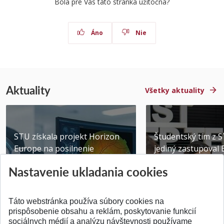
Bola pre Vás táto stránka užitočná?
Áno
Nie
Aktuality
Všetky aktuality
STU získala projekt Horizon
Študentský tím z 
Europe na posilnenie
jediný zastupoval 
výskumu AI v oftalmol...
Južnej Kórei
Nastavenie ukladania cookies
Publikované 31.07.2026
Publikované 27.07.20
Táto webstránka používa súbory cookies na
prispôsobenie obsahu a reklám, poskytovanie funkcií
sociálnych médií a analýzu návštevnosti používame