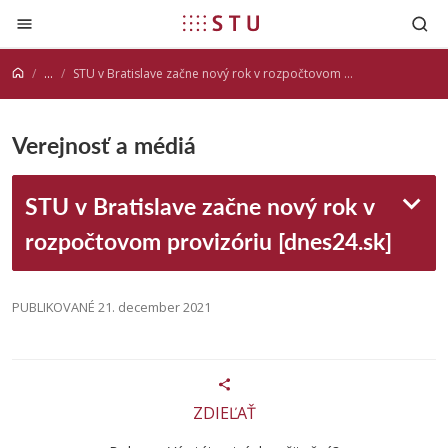
Prejsť na obsah
...
STU v Bratislave začne nový rok v rozpočtovom provizóriu [dnes24.sk]
Verejnosť a médiá
STU v Bratislave začne nový rok v
rozpočtovom provizóriu [dnes24.sk]
PUBLIKOVANÉ 21. december 2021
ZDIEĽAŤ