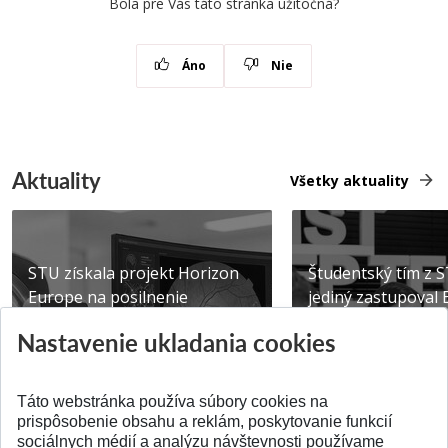
Bola pre Vás táto stránka užitočná?
Áno
Nie
Aktuality
Všetky aktuality
STU získala projekt Horizon
Študentský tím z 
Europe na posilnenie
jediný zastupoval 
výskumu AI v oftalmol...
Južnej Kórei
Nastavenie ukladania cookies
Publikované 31.07.2026
Publikované 27.07.20
Táto webstránka používa súbory cookies na
prispôsobenie obsahu a reklám, poskytovanie funkcií
sociálnych médií a analýzu návštevnosti používame