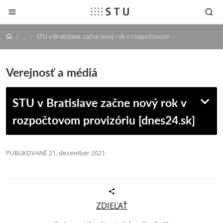
Prejsť na obsah
...
STU v Bratislave začne nový rok v rozpočtovom provizóriu [dnes24.sk]
Verejnosť a médiá
STU v Bratislave začne nový rok v
rozpočtovom provizóriu [dnes24.sk]
PUBLIKOVANÉ 21. december 2021
ZDIEĽAŤ