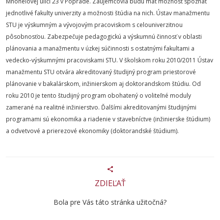
Mnoheľovej ulici 23 v Poprade. Záujemcovia budú mať možnosť spoznať
jednotlivé fakulty univerzity a možnosti štúdia na nich. Ústav manažmentu
STU je výskumným a vývojovým pracoviskom s celouniverzitnou
pôsobnosťou. Zabezpečuje pedagogickú a výskumnú činnosť v oblasti
plánovania a manažmentu v úzkej súčinnosti s ostatnými fakultami a
vedecko-výskumnými pracoviskami STU. V školskom roku 2010/2011 Ústav
manažmentu STU otvára akreditovaný študijný program priestorové
plánovanie v bakalárskom, inžinierskom aj doktorandskom štúdiu. Od
roku 2010 je tento študijný program obohatený o voliteľné moduly
zamerané na realitné inžinierstvo. Ďalšími akreditovanými študijnými
programami sú ekonomika a riadenie v stavebníctve (inžinierske štúdium)
a odvetvové a prierezové ekonomiky (doktorandské štúdium).
ZDIEĽAŤ
Bola pre Vás táto stránka užitočná?