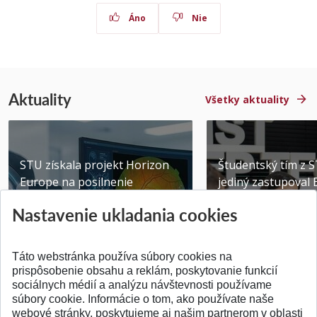
Áno
Nie
Aktuality
Všetky aktuality
STU získala projekt Horizon
Študentský tím z 
Europe na posilnenie
jediný zastupoval 
výskumu AI v oftalmol...
Južnej Kórei
Nastavenie ukladania cookies
Publikované 31.07.2026
Publikované 27.07.20
Táto webstránka používa súbory cookies na
prispôsobenie obsahu a reklám, poskytovanie funkcií
sociálnych médií a analýzu návštevnosti používame
súbory cookie. Informácie o tom, ako používate naše
webové stránky, poskytujeme aj našim partnerom v oblasti