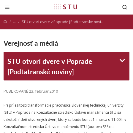
Prejsť na obsah
...
STU otvorí dvere v Poprade [Podtatranské noviny]
Verejnosť a médiá
STU otvorí dvere v Poprade
[Podtatranské noviny]
PUBLIKOVANÉ 23. február 2010
Pri príležitosti transformácie pracoviska Slovenskej technickej univerzity
(STU) v Poprade na Konzultačné stredisko Ústavu manažmentu STU sa
uskutoční deň otvorených dverí, ktorý sa bude konať 1. marca o 11.00 h v
Konzultačnom stredisku Ústavu manažmentu STU (budova SPŠ) na