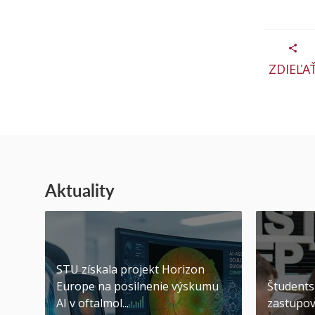
ZDIEĽA
Aktuality
STU získala projekt Horizon
Europe na posilnenie výskumu
Študents
AI v oftalmol...
zastupov