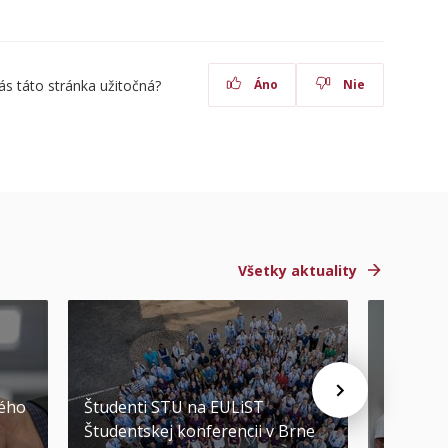
ás táto stránka užitočná?
Áno
Nie
Všetky aktuality
STU ocen
kého
Študenti STU na EULiST
najúspeš
Študentskej konferencii v Brne
športov