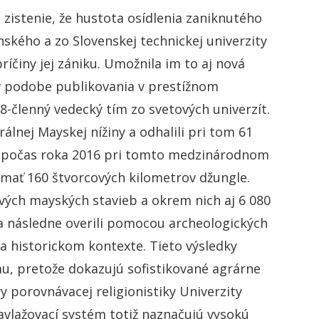
zistenie, že hustota osídlenia zaniknutého
ského a zo Slovenskej technickej univerzity
ríčiny jej zániku. Umožnila im to aj nová
 v podobe publikovania v prestížnom
členný vedecký tím zo svetových univerzít.
álnej Mayskej nížiny a odhalili pri tom 61
al počas roka 2016 pri tomto medzinárodnom
mať 160 štvorcových kilometrov džungle.
ových mayských stavieb a okrem nich aj 6 080
a následne overili pomocou archeologických
a historickom kontexte. Tieto výsledky
mu, pretože dokazujú sofistikované agrárne
y porovnávacej religionistiky Univerzity
vlažovací systém totiž naznačujú vysokú