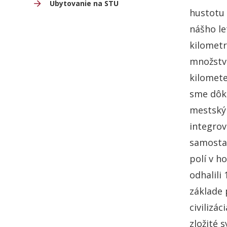
Ubytovanie na STU
hustotu 
nášho le
kilometr
množstv
kilomete
sme dôka
mestským
integrov
samostat
polí v h
odhalili
základe 
civilizá
zložité 