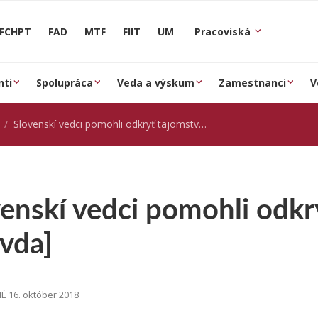
FCHPT
FAD
MTF
FIIT
UM
Pracoviská
nti
Spolupráca
Veda a výskum
Zamestnanci
V
Slovenskí vedci pomohli odkryť tajomstvá Mayov [Pravda]
venskí vedci pomohli odk
vda]
 16. október 2018