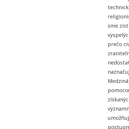
technick
religion
sme zist
vyspelýc
prečo ci
zraniteľ
nedostat
naznačuj
Medzinár
pomocou 
získanýc
významné
umožňujú
postupmi