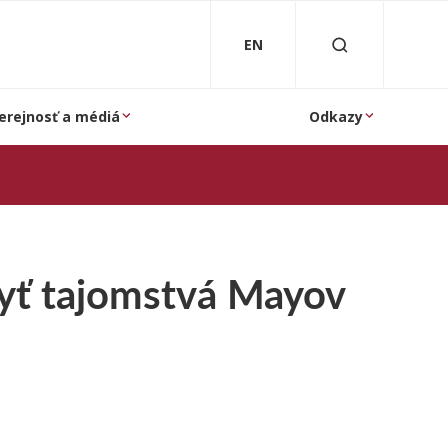
EN
erejnosť a médiá
Odkazy
ryť tajomstvá Mayov