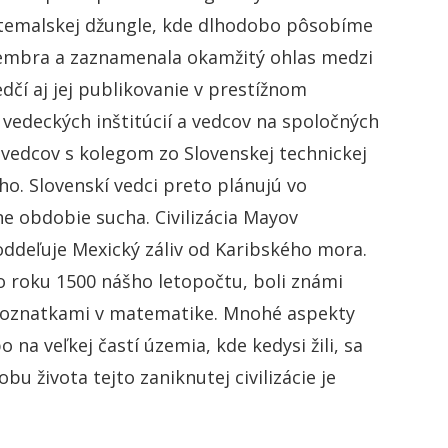
guatemalskej džungle, kde dlhodobo pôsobíme
ptembra a zaznamenala okamžitý ohlas medzi
dčí aj jej publikovanie v prestížnom
vedeckých inštitúcií a vedcov na spoločných
vedcov s kolegom zo Slovenskej technickej
ho. Slovenskí vedci preto plánujú vo
e obdobie sucha. Civilizácia Mayov
oddeľuje Mexický záliv od Karibského mora.
o roku 1500 nášho letopočtu, boli známi
poznatkami v matematike. Mnohé aspekty
 na veľkej častí územia, kde kedysi žili, sa
u života tejto zaniknutej civilizácie je