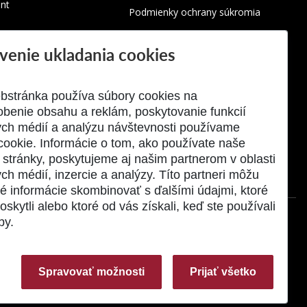
nt
Podmienky ochrany súkromia
Využívanie cookies
venie ukladania cookies
Oznamovanie protispoločenskej
činnosti
bstránka používa súbory cookies na
obenie obsahu a reklám, poskytovanie funkcií
ych médií a analýzu návštevnosti používame
cookie. Informácie o tom, ako používate naše
stránky, poskytujeme aj našim partnerom v oblasti
ch médií, inzercie a analýzy. Títo partneri môžu
né informácie skombinovať s ďalšími údajmi, ktoré
oskytli alebo ktoré od vás získali, keď ste používali
by.
Spravovať možnosti
Prijať všetko