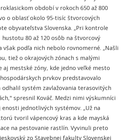
skoroklasickom období v rokoch 650 až 800
ovo o oblasť okolo 95-tisíc štvorcových
te obyvateľstva Slovenska. „Pri kontrole
ustotu 80 až 120 osôb na štvorcový
va však podľa nich nebolo rovnomerné. „Našli
ou, tiež o okrajových zónach s malými
e aj mestské zóny, kde jedno veľké mesto
ľnohospodárskych prvkov predstavovalo
odhalil systém zavlažovania terasovitých
ách," spresnil Kováč. Medzi nimi výskumníci
j enosti jednotlivých systémov. „Už na
, ktorú tvoril vápencový kras a kde mayská
iace na pestovanie rastlín. Vyvinuli preto
Lieskovský zo Stavebnej fakulty Slovenskej