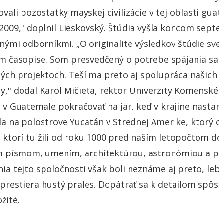
kovali pozostatky mayskej civilizácie v tej oblasti 
2009," doplnil Lieskovský. Štúdia vyšla koncom se
nými odborníkmi. „O originalite výsledkov štúdie sve
 časopise. Som presvedčený o potrebe spájania sa 
ch projektoch. Teší ma preto aj spolupráca našich 
ty," dodal Karol Mičieta, rektor Univerzity Komenské
v Guatemale pokračovať na jar, keď v krajine nastan
la na polostrove Yucatán v Strednej Amerike, ktorý 
 ktorí tu žili od roku 1000 pred naším letopočtom d
m písmom, umením, architektúrou, astronómiou a 
ia tejto spoločnosti však boli neznáme aj preto, lebo
prestiera hustý prales. Dopátrať sa k detailom spôsob
žité.