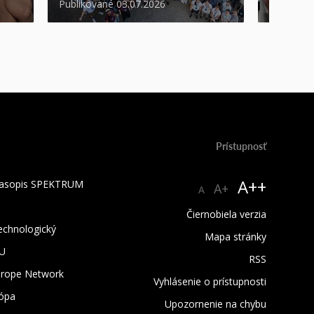
Publikované 03.07.2026
Publikova
Prístupnosť
A++
 časopis SPEKTRUM
A+
A
Čiernobiela verzia
technologický
Mapa stránky
TU
RSS
urope Network
Vyhlásenie o prístupnosti
rópa
Upozornenie na chybu