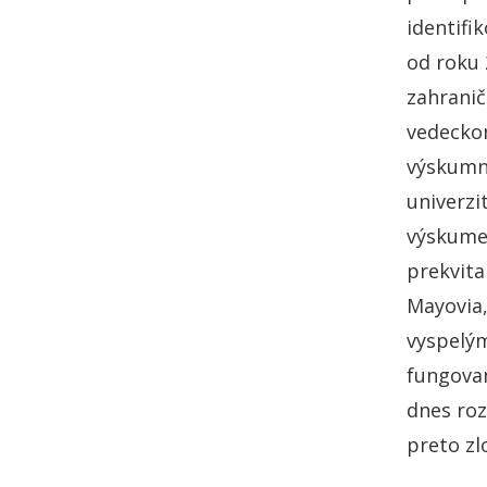
identifi
od roku 
zahranič
vedeckom
výskumný
univerzi
výskume 
prekvita
Mayovia,
vyspelý
fungovan
dnes roz
preto zlo