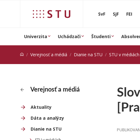
Prejsť na obsah
SvF
SjF
FEI
Univerzita
Uchádzači
Študenti
Absolve
Verejnosť a médiá
Dianie na STU
STU v médiách
Slo
Verejnosť a médiá
[Pra
Aktuality
Dáta a analýzy
Dianie na STU
PUBLIKOVANÉ
STU v médiách