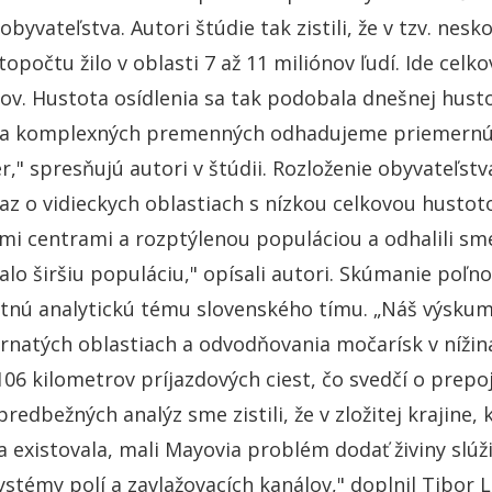
obyvateľstva. Autori štúdie tak zistili, že v tzv. ne
topočtu žilo v oblasti 7 až 11 miliónov ľudí. Ide celk
ov. Hustota osídlenia sa tak podobala dnešnej husto
a komplexných premenných odhadujeme priemernú h
r," spresňujú autori v štúdii. Rozloženie obyvateľst
z o vidieckych oblastiach s nízkou celkovou hustot
i centrami a rozptýlenou populáciou a odhalili sm
alo širšiu populáciu," opísali autori. Skúmanie po
nú analytickú tému slovenského tímu. „Náš výskum 
ornatých oblastiach a odvodňovania močarísk v nížin
 106 kilometrov príjazdových ciest, čo svedčí o prepo
predbežných analýz sme zistili, že v zložitej krajine
cia existovala, mali Mayovia problém dodať živiny slúž
systémy polí a zavlažovacích kanálov," doplnil Tibor 