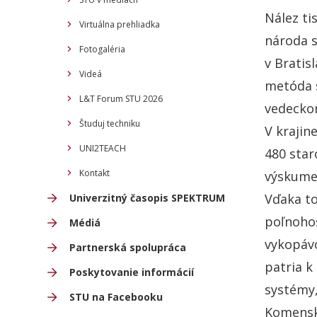
Nález ti
Virtuálna prehliadka
národa s
Fotogaléria
v Bratis
Videá
metóda s
L&T Forum STU 2026
vedeckom
Študuj techniku
V krajin
UNI2TEACH
480 star
Kontakt
výskume 
Vďaka to
Univerzitný časopis SPEKTRUM
poľnohos
Médiá
vykopávo
Partnerská spolupráca
patria k
Poskytovanie informácií
systémy,
STU na Facebooku
Komenské