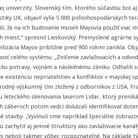
ej univerzity. Slovenský tím, ktorého súčasťou bol 
istiky UK, objavil vyše 5 000 poľnohospodárskych ter
ili, že na ich budovanie museli Mayovia použiť viac m
h miest," spresnil Lieskovský. Premyslené agrárne sy
vilizácia Mayov približne pred 900 rokmi zanikla. O
nosť celého systému. „Zničenie zavlažovacích a odvo
ku potravy, vojnám a následnému zániku. Odhalili 
e existenciu nepriateľstiev a konfliktov v mayskej sp
odný výskumný tím zložený z odborníkov z USA, Fra
leteckého skenovania laserom Lidar, ktorý preniká 
h záberoch potom vedci dokázali identifikovať doter
 stavby. „Vyvinuli sme napríklad špeciálne zobrazo
 zachytiť aj jemné štruktúry ako zavlažovacie kanál
 neboli takmer vôbec rozpoznateľné. Na základe tý