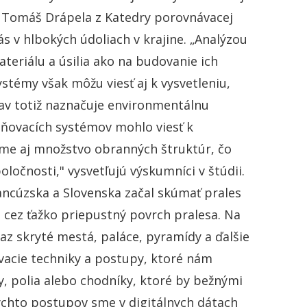
aj Tomáš Drápela z Katedry porovnávacej
ás v hlbokých údoliach v krajine. „Analýzou
ateriálu a úsilia ako na budovanie ich
stémy však môžu viesť aj k vysvetleniu,
bjav totiž naznačuje environmentálnu
dňovacích systémov mohlo viesť k
sme aj množstvo obranných štruktúr, čo
oločnosti," vysvetľujú výskumníci v štúdii.
ncúzska a Slovenska začal skúmať prales
cez ťažko priepustný povrch pralesa. Na
az skryté mestá, paláce, pyramídy a ďalšie
vacie techniky a postupy, ktoré nám
y, polia alebo chodníky, ktoré by bežnými
chto postupov sme v digitálnych dátach