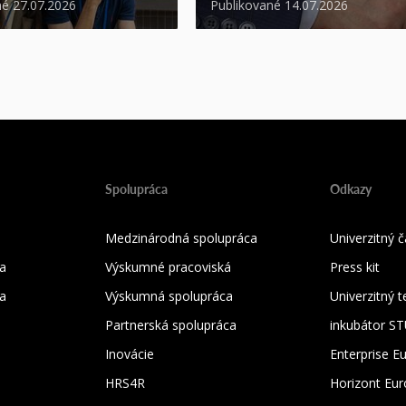
né 27.07.2026
Publikované 14.07.2026
Spolupráca
Odkazy
Medzinárodná spolupráca
Univerzitný
a
Výskumné pracoviská
Press kit
ka
Výskumná spolupráca
Univerzitný 
Partnerská spolupráca
inkubátor S
Inovácie
Enterprise E
HRS4R
Horizont Eu