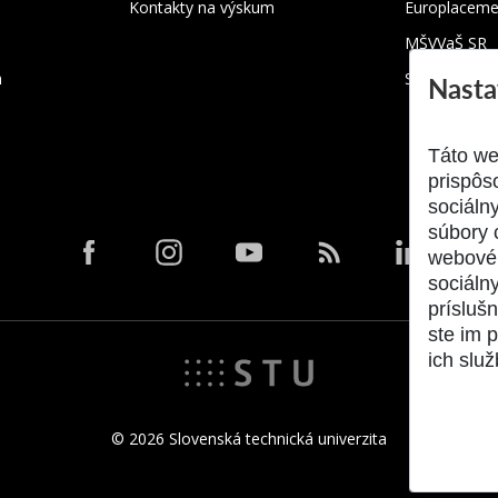
Kontakty na výskum
Europlaceme
MŠVVaŠ SR
m
SRK
Nasta
Táto we
prispôs
sociáln
súbory 
webové 
sociálny
prísluš
ste im p
ich služ
© 2026 Slovenská technická univerzita