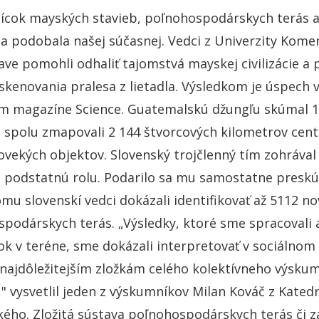
sícok mayských stavieb, poľnohospodárskych terás a 
a podobala našej súčasnej. Vedci z Univerzity Komen
lave pomohli odhaliť tajomstvá mayskej civilizácie a p
kenovania pralesa z lietadla. Výsledkom je úspech
 magazíne Science. Guatemalskú džungľu skúmal 18-
e spolu zmapovali 2 144 štvorcových kilometrov centr
ovekých objektov. Slovenský trojčlenný tím zohráv
podstatnú rolu. Podarilo sa mu samostatne preskú
mu slovenskí vedci dokázali identifikovať až 5112 n
podárskych terás. „Výsledky, ktoré sme spracovali 
k v teréne, sme dokázali interpretovať v sociálnom 
 najdôležitejším zložkám celého kolektívneho výsku
" vysvetlil jeden z výskumníkov Milan Kováč z Katedr
ho. Zložitá sústava poľnohospodárskych terás či za