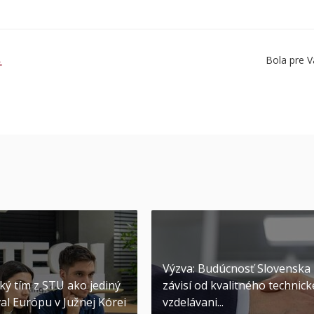
Bola pre V
Ť
Výzva: Budúcnosť Slovenska
ký tím z STU ako jediný
závisí od kvalitného technic
al Európu v Južnej Kórei
vzdelávani...