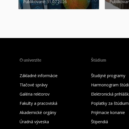
Publikované 31.07.2026
Publikova
O univerzite
Štúdium
Základné informácie
Študijné programy
Tlačové správy
Harmonogram štúdi
Galéria rektorov
Elektronická prihláš
Fakulty a pracoviská
Poplatky za štúdium
Akademické orgány
Prijímacie konanie
Úradná výveska
Štipendiá